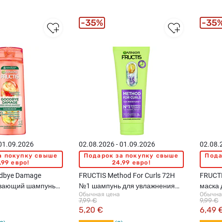
35%
35
 01.09.2026
02.08.2026 - 01.09.2026
02.08.
а покупку свыше
Подарок за покупку свыше
Пода
,99 евро!
24,99 евро!
dbye Damage
FRUCTIS Method For Curls 72H
FRUCTI
ивающий шампунь
№1 шампунь для увлажнения
маска 
Обычная цена
Обычна
енных волос,
волос, 200мл
370мл
7,99 €
9,99 €
5,20 €
6,49 