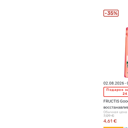
35%
02.08.2026 -
Подарок з
24
FRUCTIS Goo
восстанавл
Обычная цена
для поврежд
7,09 €
400мл
4,61 €