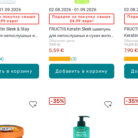
 01.09.2026
02.08.2026 - 01.09.2026
02.08.
а покупку свыше
Подарок за покупку свыше
Пода
,99 евро!
24,99 евро!
in Sleek & Stay
FRUCTIS Keratin Sleek шампунь
FRUCT
ля непослушных и
для непослушных и сухих волос,
Kerati
Обычная цена
Обычна
 50мл
200мл
сыворо
7,99 €
11,29 €
волос,
5,59 €
7,90 €
4
3
ть в корзину
Добавить в корзину
До
35%
35