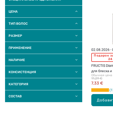
ЦЕНА
ТИП ВОЛОС
РАЗМЕР
ПРИМЕНЕНИЕ
02.08.2026 -
Подарок з
24
НАЛИЧИЕ
FRUCTIS Diam
для блеска и
КОНСИСТЕНЦИЯ
Обычная цена
150мл
11,29 €
7,33 €
КАТЕГОРИЯ
1
COCTAB
Добави