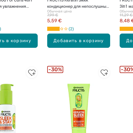
я увлажнения
кондиционер для непослушных
3in1 м
Обычная цена
Обычна
и сухих волос, 200мл
400мл
7,99 €
11,29 €
5,59 €
8,48 
2
ть в корзину
Добавить в корзину
До
30%
30