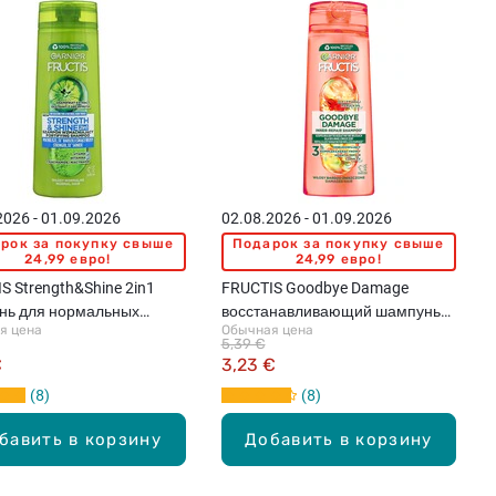
2026 - 01.09.2026
02.08.2026 - 01.09.2026
рок за покупку свыше
Подарок за покупку свыше
24,99 евро!
24,99 евро!
S Strength&Shine 2in1
FRUCTIS Goodbye Damage
нь для нормальных
восстанавливающий шампунь
я цена
Обычная цена
 400мл
для поврежденных волос,
5,39 €
250мл
€
3,23 €
8
8
бавить в корзину
Добавить в корзину