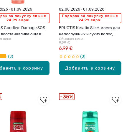
2026 - 01.09.2026
02.08.2026 - 01.09.2026
рок за покупку свыше
Подарок за покупку свыше
24,99 евро!
24,99 евро!
IS Goodbye Damage SOS
FRUCTIS Keratin Sleek маска для
n восстанавливающая
непослушных и сухих волос,
я цена
Обычная цена
тка для поврежденных
370мл
9,99 €
 150мл
6,99 €
3
0
бавить в корзину
Добавить в корзину
%
35%