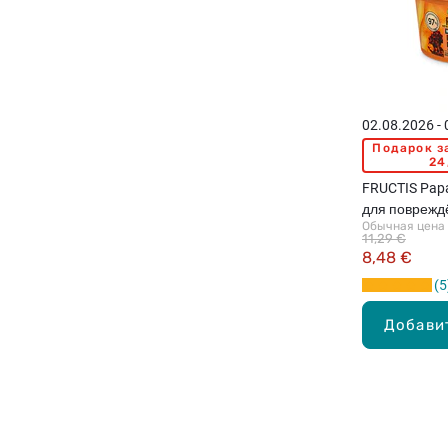
02.08.2026 -
Подарок з
24
FRUCTIS Papa
для поврежд
Обычная цена
400мл
11,29 €
8,48 €
5
Добави