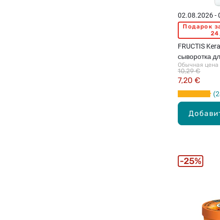
02.08.2026 -
Подарок з
24
FRUCTIS Kerat
сыворотка д
Обычная цена
сухих волос,
10,29 €
7,20 €
2
Добави
25%