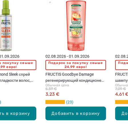
 01.09.2026
02.08.2026 - 01.09.2026
02.08.
а покупку свыше
Подарок за покупку свыше
Пода
,99 евро!
24,99 евро!
ond Sleek спрей
FRUCTIS Goodbye Damage
FRUCTI
 гладкости волос,
регенерирующий кондиционер
шампу
Обычная цена
Обычна
для волос, 200мл
волос,
5,39 €
7,09 €
3,23 €
4,61 
23
ть в корзину
Добавить в корзину
До