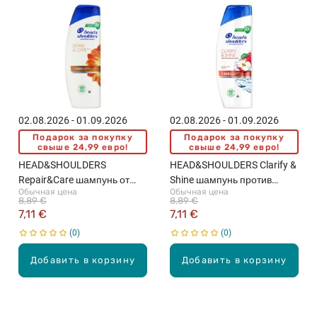
02.08.2026 - 01.09.2026
02.08.2026 - 01.09.2026
Подарок за покупку
Подарок за покупку
свыше 24,99 евро!
свыше 24,99 евро!
HEAD&SHOULDERS
HEAD&SHOULDERS Clarify &
Repair&Care шампунь от
Shine шампунь против
Обычная цена
Обычная цена
перхоти, 400мл
перхоти, 400мл
8,89 €
8,89 €
7,11 €
7,11 €
0
0
Добавить в корзину
Добавить в корзину