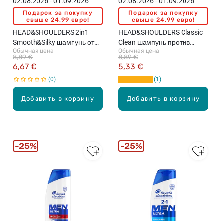
02.08.2026 - 01.09.2026
02.08.2026 - 01.09.2026
Подарок за покупку
Подарок за покупку
свыше 24,99 евро!
свыше 24,99 евро!
HEAD&SHOULDERS 2in1
HEAD&SHOULDERS Classic
Smooth&Silky шампунь от
Clean шампунь против
Обычная цена
Обычная цена
перхоти, 400мл
перхоти, 400мл
8,89 €
8,89 €
6,67 €
5,33 €
0
1
Добавить в корзину
Добавить в корзину
25%
25%