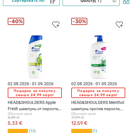
Фильтр
1
Сортировать по:
40%
30%
02.08.2026 - 01.09.2026
02.08.2026 - 01.09.2026
Подарок за покупку
Подарок за покупку
свыше 24,99 евро!
свыше 24,99 евро!
HEAD&SHOULDERS Apple
HEAD&SHOULDERS Menthol
Fresh шампунь от перхоти,
шампунь против перхоти,
Обычная цена
Обычная цена
400мл
800мл
8,89 €
17,99 €
5,33 €
12,59 €
12
1