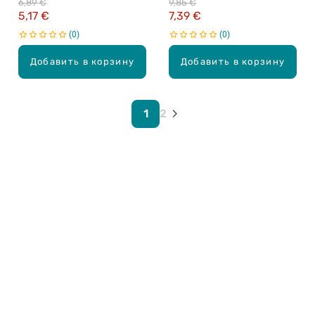
6,89 €
9,85 €
5,17 €
7,39 €
0
0
Добавить в корзину
Добавить в корзину
1
2
Карьера в Drogas
ЧЗВ Часто задаваемые вопросы
Правила использования