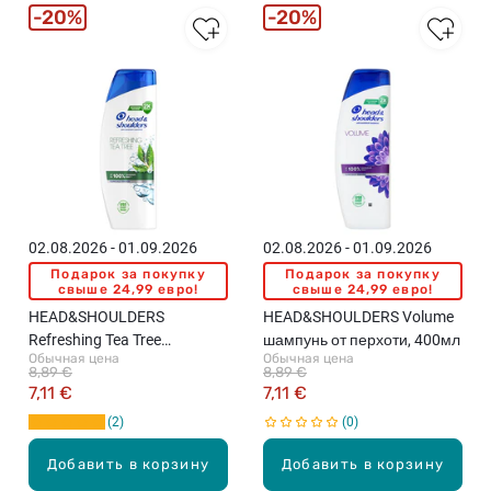
20%
20%
02.08.2026 - 01.09.2026
02.08.2026 - 01.09.2026
Подарок за покупку
Подарок за покупку
свыше 24,99 евро!
свыше 24,99 евро!
HEAD&SHOULDERS
HEAD&SHOULDERS Volume
Refreshing Tea Tree
шампунь от перхоти, 400мл
Обычная цена
Обычная цена
шампунь от перхоти, 400мл
8,89 €
8,89 €
7,11 €
7,11 €
2
0
Добавить в корзину
Добавить в корзину