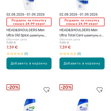
02.08.2026 - 01.09.2026
02.08.2026 - 01.09.2026
Подарок за покупку
Подарок за покупку
свыше 24,99 евро!
свыше 24,99 евро!
HEAD&SHOULDERS Men
HEAD&SHOULDERS Men
Ultra Old Spice шампунь
Ultra Total Care шампунь от
Обычная цена
Обычная цена
против перхоти, 330мл
перхоти, 330мл
9,85 €
9,85 €
7,39 €
7,39 €
0
0
Добавить в корзину
Добавить в корзину
20%
20%