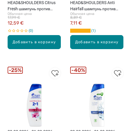
HEAD&SHOULDERS Citrus
HEAD&SHOULDERS Anti
Fresh шампунь против
Hairfall шампунь против
Обычная цена
Обычная цена
перхоти, 800мл
перхоти, 400мл
17,99 €
8,89 €
12,59 €
7,11 €
0
1
Добавить в корзину
Добавить в корзину
25%
40%