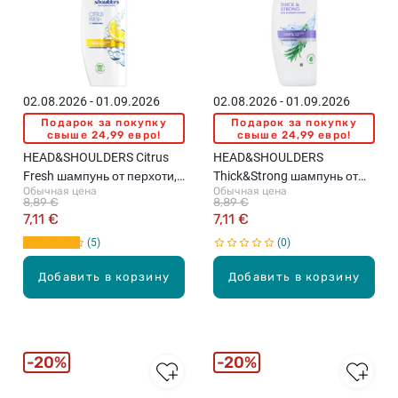
02.08.2026 - 01.09.2026
02.08.2026 - 01.09.2026
Подарок за покупку
Подарок за покупку
свыше 24,99 евро!
свыше 24,99 евро!
HEAD&SHOULDERS Citrus
HEAD&SHOULDERS
Fresh шампунь от перхоти,
Thick&Strong шампунь от
Обычная цена
Обычная цена
400мл
перхоти, 400мл
8,89 €
8,89 €
7,11 €
7,11 €
5
0
Добавить в корзину
Добавить в корзину
20%
20%