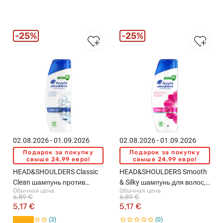
25%
25%
02.08.2026 - 01.09.2026
02.08.2026 - 01.09.2026
Подарок за покупку
Подарок за покупку
свыше 24,99 евро!
свыше 24,99 евро!
HEAD&SHOULDERS Classic
HEAD&SHOULDERS Smooth
Clean шампунь против
& Silky шампунь для волос,
Обычная цена
Обычная цена
перхоти, 250мл
250мл
6,89 €
6,89 €
5,17 €
5,17 €
3
0