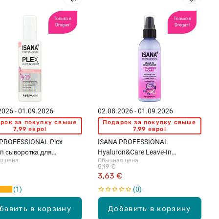
Только в
Только в
Drogas!
Drogas!
2026 - 01.09.2026
02.08.2026 - 01.09.2026
рок за покупку свыше
Подарок за покупку свыше
7,99 евро!
7,99 евро!
 PROFESSIONAL Plex
ISANA PROFESSIONAL
In сыворотка для
Hyaluron&Care Leave-In
я цена
Обычная цена
денных волос, 100мл
кондиционер для сухих волос,
5,19 €
100мл
3,63 €
1
0
бавить в корзину
Добавить в корзину