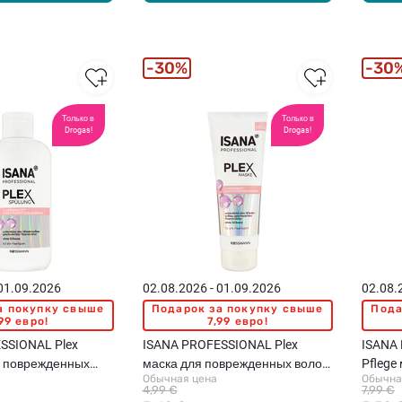
30%
30
Только в
Только в
Drogas!
Drogas!
 01.09.2026
02.08.2026 - 01.09.2026
02.08.
а покупку свыше
Подарок за покупку свыше
Пода
99 евро!
7,99 евро!
SSIONAL Plex
ISANA PROFESSIONAL Plex
ISANA 
 поврежденных
маска для поврежденных волос,
Pflege
Обычная цена
Обычна
125мл
4,99 €
7,99 €