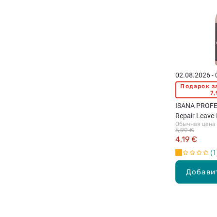
02.08.2026 -
Подарок з
7,
ISANA PROFE
Repair Leave
Обычная цена
повреждённы
5,99 €
волос, 100мл
4,19 €
1
Добави