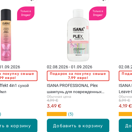
Только в
Только в
Drogas!
Drogas!
 01.09.2026
02.08.2026 - 01.09.2026
02.08.
а покупку свыше
Подарок за покупку свыше
Пода
99 евро!
7,99 евро!
ffekt 4in1 сухой
ISANA PROFESSIONAL Plex
ISANA
0мл
шампунь для поврежденных
Leave-
Обычная цена
Обычна
волос, 250мл
повреж
4,99 €
5,99 €
3,49 €
4,19 €
5
ть в корзину
Добавить в корзину
До