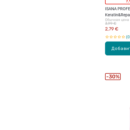
7,
ISANA PROF
Keratin&Repa
Обычная цена
поврежденны
3,99 €
2,79 €
0
Добави
30%