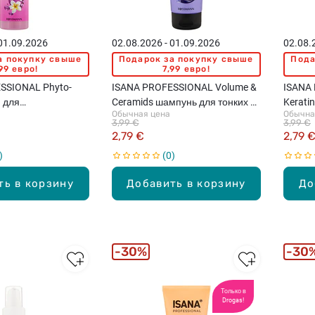
 01.09.2026
02.08.2026 - 01.09.2026
02.08.
а покупку свыше
Подарок за покупку свыше
Пода
99 евро!
7,99 евро!
SSIONAL Phyto-
ISANA PROFESSIONAL Volume &
ISANA
й для
Ceramids шампунь для тонких и
Kerati
Обычная цена
Обычна
х волос, 150мл
ломких волос, 250мл
повреж
3,99 €
3,99 €
2,79 €
2,79 
0
ть в корзину
Добавить в корзину
До
30%
30
Только в
Drogas!