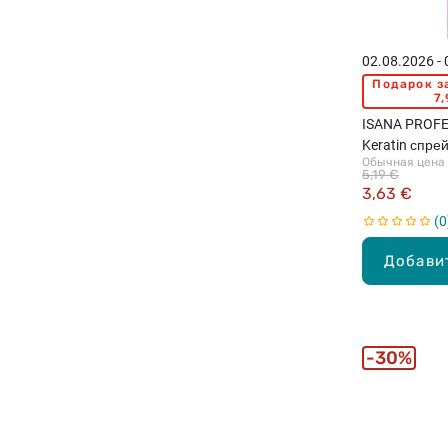
02.08.2026 -
Подарок з
7,
ISANA PROFE
Keratin спре
Обычная цена
поврежденны
5,19 €
3,63 €
0
Добави
30%