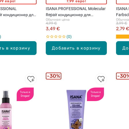
99 евро!
7,99 евро!
ESSIONAL
ISANA PROFESSIONAL Molecular
ISANA
ir кондиционер для
Repair кондиционер для
Farbsc
Обычная цена
Обычна
х волос, 200мл
повреждённых и ослабленных
для во
4,99 €
3,99 €
волос, 250мл
3,49 €
2,79 
0
ть в корзину
Добавить в корзину
До
30%
30
Только в
Только в
Drogas!
Drogas!