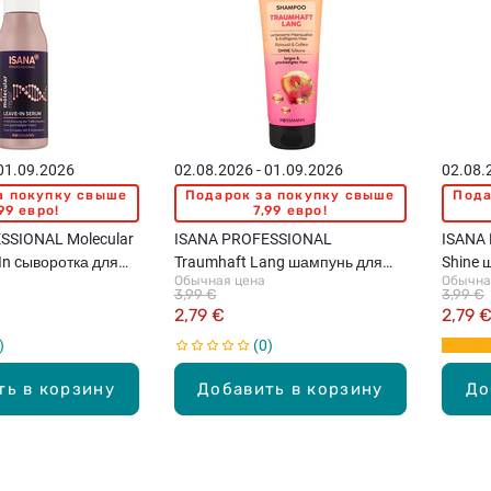
 01.09.2026
02.08.2026 - 01.09.2026
02.08.
а покупку свыше
Подарок за покупку свыше
Пода
99 евро!
7,99 евро!
SSIONAL Molecular
ISANA PROFESSIONAL
ISANA 
-In cыворотка для
Traumhaft Lang шампунь для
Shine 
Обычная цена
Обычна
х и ослабленных
длинных, поврежденных волос,
3,99 €
3,99 €
250мл
2,79 €
2,79 
0
ть в корзину
Добавить в корзину
До