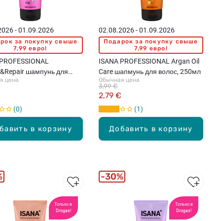
2026 - 01.09.2026
02.08.2026 - 01.09.2026
рок за покупку свыше
Подарок за покупку свыше
7,99 евро!
7,99 евро!
 PROFESSIONAL
ISANA PROFESSIONAL Argan Oil
n&Repair шампунь для
Care шапмунь для волос, 250мл
я цена
Обычная цена
денных волос, 250мл
3,99 €
€
2,79 €
0
1
бавить в корзину
Добавить в корзину
%
30%
Только в
Только в
Drogas!
Drogas!