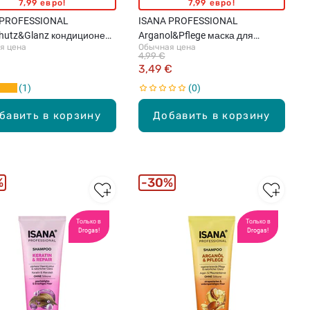
7,99 евро!
7,99 евро!
 PROFESSIONAL
ISANA PROFESSIONAL
hutz&Glanz кондиционер
Arganol&Pflege маска для
я цена
Обычная цена
лос, 200мл
поврежденных и сухих волос,
4,99 €
250мл
€
3,49 €
1
0
бавить в корзину
Добавить в корзину
%
30%
Только в
Только в
Drogas!
Drogas!