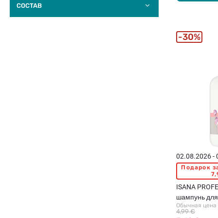
COCTAB
30%
02.08.2026 -
Подарок з
7,
ISANA PROFE
шампунь для
Обычная цена
волос, 250мл
4,99 €