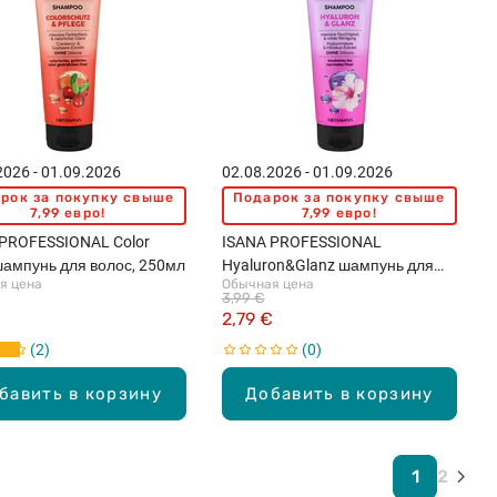
2026 - 01.09.2026
02.08.2026 - 01.09.2026
рок за покупку свыше
Подарок за покупку свыше
7,99 евро!
7,99 евро!
PROFESSIONAL Color
ISANA PROFESSIONAL
шампунь для волос, 250мл
Hyaluron&Glanz шампунь для
я цена
Обычная цена
сухих волос, 250мл
3,99 €
€
2,79 €
2
0
бавить в корзину
Добавить в корзину
1
2