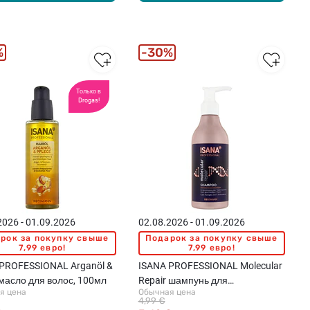
%
30%
Только в
Drogas!
2026 - 01.09.2026
02.08.2026 - 01.09.2026
рок за покупку свыше
Подарок за покупку свыше
7,99 евро!
7,99 евро!
PROFESSIONAL Arganöl &
ISANA PROFESSIONAL Molecular
 масло для волос, 100мл
Repair шампунь для
я цена
Обычная цена
повреждённых и ослабленных
4,99 €
волос, 250мл