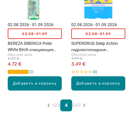
02.08.2026 - 01.09.2026
02.08.2026 - 01.09.2026
02.08-01.09
02.08-01.09
BEREZA SIBERICA Polar
SUPERDRUG Deep Action
White Birch очищающее
гидроколлоидные
Обычная цена
Обычная цена
средство для лица, 145мл
пластыри от прыщей с
6,29 €
4,99 €
салициловой кислотой,
4,72 €
3,49 €
30шт.
2
0
Добавить в корзину
Добавить в корзину
1
2
3
4
5
6
7