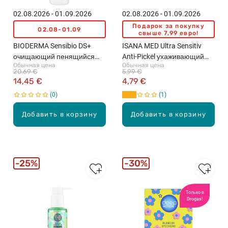
02.08.2026 - 01.09.2026
02.08.2026 - 01.09.2026
Подарок за покупку
02.08-01.09
свыше 7,99 евро!
BIODERMA Sensibio DS+
ISANA MED Ultra Sensitiv
очищающий пенящийся
Anti-Pickel ухаживающий
Обычная цена
Обычная цена
гель, 200мл
крем, 50мл
20,69 €
5,99 €
14,45 €
4,79 €
0
1
Добавить в корзину
Добавить в корзину
25%
30%
Только в
Drogas!