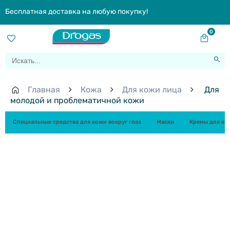
Бесплатная доставка на любую покупку!
0
Главная
Кожа
Для кожи лица
Для
молодой и проблематичной кожи
Специальные средства для кожи вокруг глаз
Маски
Кремы для кож