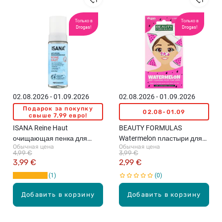
Только в
Только в
Drogas!
Drogas!
02.08.2026 - 01.09.2026
02.08.2026 - 01.09.2026
Подарок за покупку
02.08-01.09
свыше 7,99 евро!
ISANA Reine Haut
BEAUTY FORMULAS
очищающая пенка для
Watermelon пластыри для
Обычная цена
Обычная цена
лица, 165мл
носа, 6шт.
4,99 €
3,99 €
3,99 €
2,99 €
1
0
Добавить в корзину
Добавить в корзину