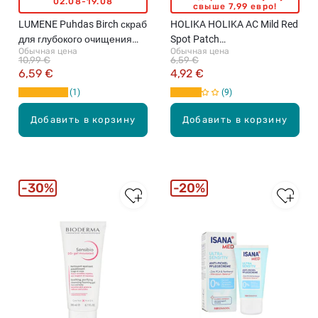
02.08-19.08
свыше 7,99 евро!
LUMENE Puhdas Birch скраб
HOLIKA HOLIKA AC Mild Red
для глубокого очищения
Spot Patch
Обычная цена
Обычная цена
жирной и комбинированной
антибактериальные патчи
10,99 €
6,59 €
кожи лица, 75мл
для лечения точечных
6,59 €
4,92 €
воспалений, 12шт.
1
9
Добавить в корзину
Добавить в корзину
30%
20%