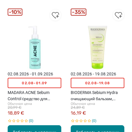
10%
35%
02.08.2026 - 01.09.2026
02.08.2026 - 19.08.2026
02.08-01.09
02.08-19.08
MADARA ACNE Sebum
BIODERMA Sebium Hydra
Control cредство для
очищающий бальзам,
Обычная цена
Обычная цена
умывания, 140мл
200мл
20,99 €
24,89 €
18,89 €
16,19 €
0
0