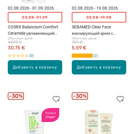
02.08.2026 - 01.09.2026
02.08.2026 - 19.08.2026
02.08-01.09
02.08-19.08
COSRX Balancium Comfort
SEBAMED Clear Face
Ceramide увлажняющий
маскирующий крем с
Обычная цена
Обычная цена
крем для лица с
антибактериальным
40,99 €
7,99 €
керамидами, 80мл
воздействием, 10мл
30,75 €
5,59 €
0
2
Добавить в корзину
Добавить в корзину
30%
30%
Только в
Drogas!