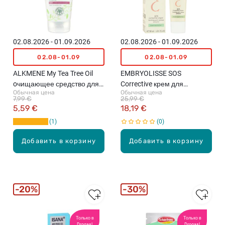
02.08.2026 - 01.09.2026
02.08.2026 - 01.09.2026
02.08-01.09
02.08-01.09
ALKMENE My Tea Tree Oil
EMBRYOLISSE SOS
oчищающее средство для
Corrective крем для
Обычная цена
Обычная цена
лица, 150мл
уменьшения покраснений
7,99 €
25,99 €
кожи, 30мл
5,59 €
18,19 €
1
0
Добавить в корзину
Добавить в корзину
20%
30%
Только в
Только в
Drogas!
Drogas!