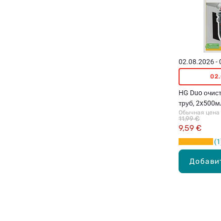
02.08.2026 -
02
HG Duo очис
труб, 2x500м
Обычная цена
11,99 €
9,59 €
1
Добави