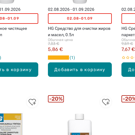
 01.09.2026
02.08.2026 - 01.09.2026
02.08.
.08-01.09
02.08-01.09
ное чистящее
HG Cредство для очистки жиров
HG Cре
5л
и масел, 0.5л
паркет
Обычная цена
Обычна
1л
7,33 €
9,59 €
5,86 €
7,67 €
1
ть в корзину
Добавить в корзину
До
20%
20