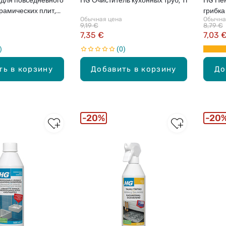
рамических плит,
грибка
Обычная цена
Обычна
9,19 €
8,79 €
7,35 €
7,03 
0
ть в корзину
Добавить в корзину
До
20%
20