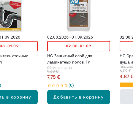
 01.09.2026
02.08.2026 - 01.09.2026
02.08.
.08-01.09
02.08-01.09
титель сточных
HG Защитный слой для
HG Cр
л
ламинатных полов, 1л
душа и
Обычна
Обычная цена
6,09 €
9,69 €
4,87 
7,75 €
0
ть в корзину
Добавить в корзину