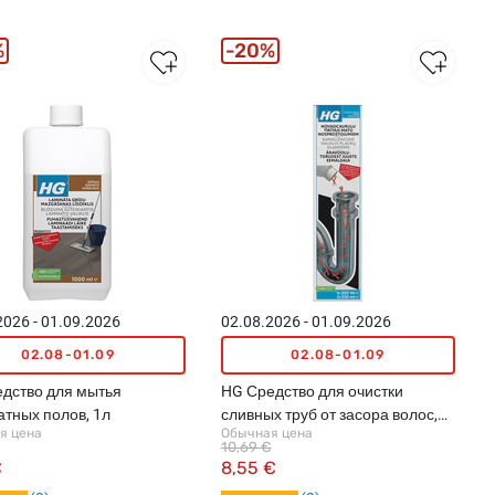
%
20%
2026 - 01.09.2026
02.08.2026 - 01.09.2026
02.08-01.09
02.08-01.09
дство для мытья
HG Средство для очистки
тных полов, 1л
сливных труб от засора волос,
я цена
Обычная цена
1x200мл, 1x250мл
10,69 €
€
8,55 €