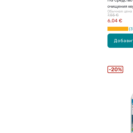
очищения ке
Обычная цена
0.5л
7,55 €
6,04 €
3
Добави
20%