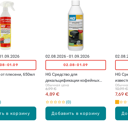
 01.09.2026
02.08.2026 - 01.09.2026
02.08.
.08-01.09
02.08-01.09
 от плесени, 650мл
HG Средство для
HG Сре
декальцификации кофейных
извест
Обычная цена
Обычна
аппаратов, 500мл
сантех
6,99 €
10,99 €
4,89 €
7,69 
0
ть в корзину
Добавить в корзину
До