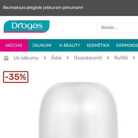
Bezmaksas piegāde jebkuram pirkumam!
AKCIJAS
JAUNUMI
K-BEAUTY
KOSMĒTIKA
DERMOKOS
Uz sākumu
Ādai
Dezodoranti
Rullīši
35%