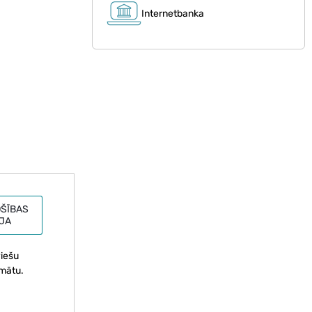
Internetbanka
ŠĪBAS
JA
viešu
omātu.