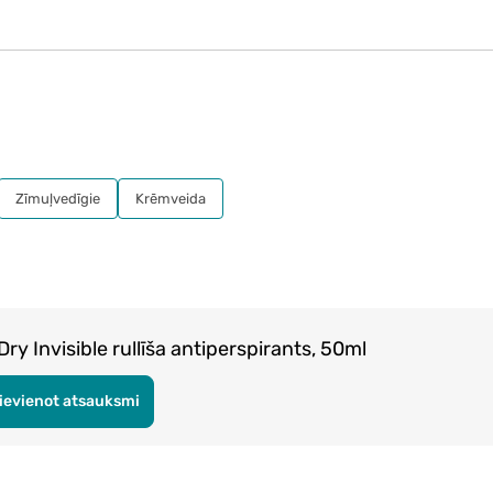
Zīmuļvedīgie
Krēmveida
 Invisible rullīša antiperspirants, 50ml
ievienot atsauksmi