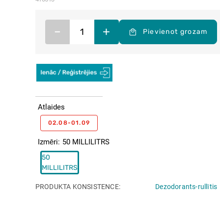
–
+
Pievienot grozam
Atlaides
02.08-01.09
Izmēri
50 MILLILITRS
50
MILLILITRS
PRODUKTA KONSISTENCE
Dezodorants-rullītis