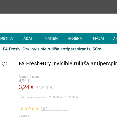
MĒTIKA
ĀDAI
MATIEM
HIGIĒNA
MĀJAI
A
FA Fresh+Dry Invisible rullīša antiperspirants, 50ml
FA Fresh+Dry Invisible rullīša antiperspi
Regulārā cena
4,99 €
3,24 €
64,80 €
l
Piedāvājums ir spēkā no
02.08.2026 - 01.09.2026
( 0 ) atsauksmes
410513