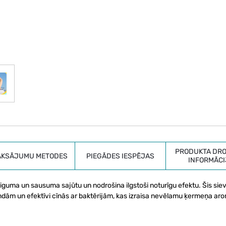
PRODUKTA DRO
AKSĀJUMU METODES
PIEGĀDES IESPĒJAS
INFORMĀCI
iguma un sausuma sajūtu un nodrošina ilgstoši noturīgu efektu. Šis sie
ndām un efektīvi cīnās ar baktērijām, kas izraisa nevēlamu ķermeņa ar