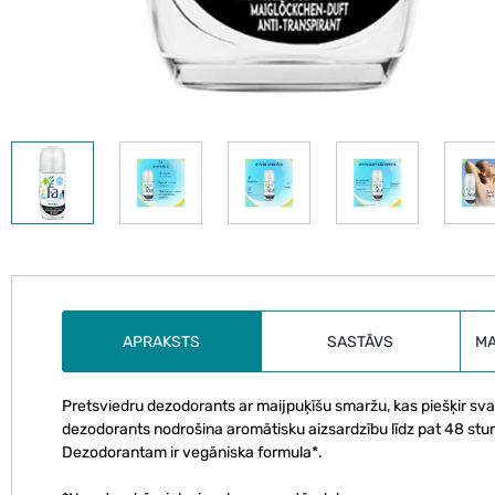
APRAKSTS
SASTĀVS
M
Pretsviedru dezodorants ar maijpuķīšu smaržu, kas piešķir sva
dezodorants nodrošina aromātisku aizsardzību līdz pat 48 stu
Dezodorantam ir vegāniska formula*.