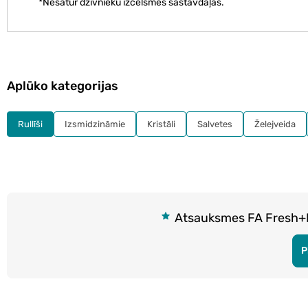
*Nesatur dzīvnieku izcelsmes sastāvdaļas.
Aplūko kategorijas
Rullīši
Izsmidzināmie
Kristāli
Salvetes
Želejveida
Atsauksmes FA Fresh+Dry
P