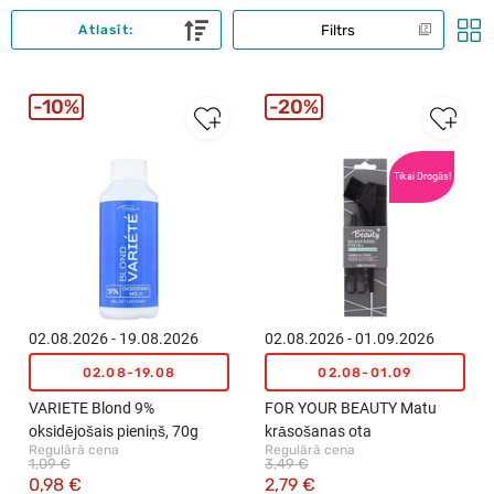
Filtrs
Atlasīt:
10%
20%
Tikai Drogās!
02.08.2026 - 19.08.2026
02.08.2026 - 01.09.2026
02.08-19.08
02.08-01.09
VARIETE Blond 9%
FOR YOUR BEAUTY Matu
oksidējošais pieniņš, 70g
krāsošanas ota
Regulārā cena
Regulārā cena
1,09 €
3,49 €
0,98 €
2,79 €