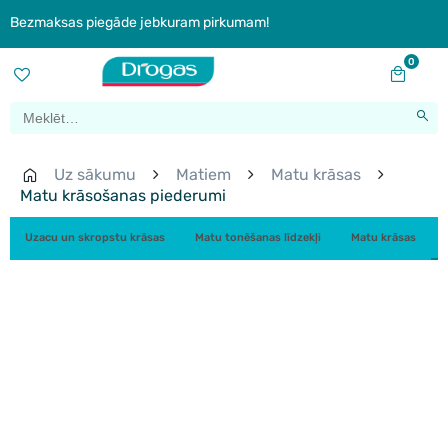
Bezmaksas piegāde jebkuram pirkumam!
0
Uz sākumu
Matiem
Matu krāsas
Matu krāsošanas piederumi
Uzacu un skropstu krāsas
Matu tonēšanas līdzekļi
Matu krāsas