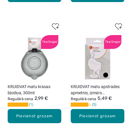
Tikai Drogās!
Tikai Drogās!
KRUIDVAT matu krāsas
KRUIDVAT matu apstrādes
bļodiņa, 300ml
apmetnis, izmērs
2,99 €
5,49 €
Regulārā cena
140x105cm
Regulārā cena
1
5
Pievienot grozam
Pievienot grozam