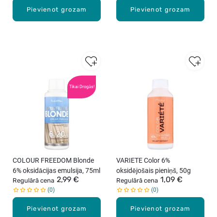
Pievienot grozam
Pievienot grozam
Tikai Drogās!
COLOUR FREEDOM Blonde
VARIETE Color 6%
6% oksidācijas emulsija, 75ml
oksidējošais pieniņš, 50g
2,99 €
1,09 €
Regulārā cena
Regulārā cena
0
0
Pievienot grozam
Pievienot grozam