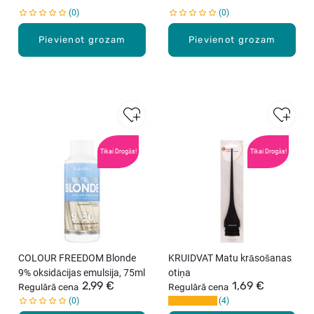
0
0
Pievienot grozam
Pievienot grozam
Tikai Drogās!
Tikai Drogās!
COLOUR FREEDOM Blonde
KRUIDVAT Matu krāsošanas
9% oksidācijas emulsija, 75ml
otiņa
2,99 €
1,69 €
Regulārā cena
Regulārā cena
0
4