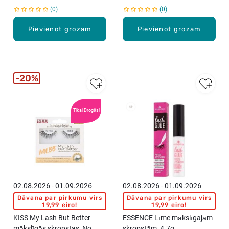
0
0
Pievienot grozam
Pievienot grozam
20%
Tikai Drogās!
02.08.2026 - 01.09.2026
02.08.2026 - 01.09.2026
Dāvana par pirkumu virs
Dāvana par pirkumu virs
19,99 eiro!
19,99 eiro!
KISS My Lash But Better
ESSENCE Līme mākslīgajām
mākslīgās skropstas, No
skropstām, 4.7g