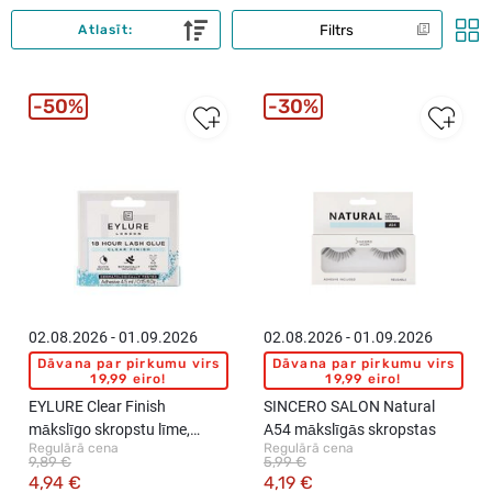
Filtrs
Atlasīt:
50%
30%
02.08.2026 - 01.09.2026
02.08.2026 - 01.09.2026
Dāvana par pirkumu virs
Dāvana par pirkumu virs
19,99 eiro!
19,99 eiro!
EYLURE Clear Finish
SINCERO SALON Natural
mākslīgo skropstu līme,
A54 mākslīgās skropstas
Regulārā cena
Regulārā cena
4.5ml
9,89 €
5,99 €
4,94 €
4,19 €