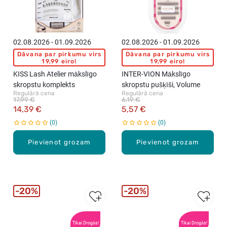
02.08.2026 - 01.09.2026
02.08.2026 - 01.09.2026
Dāvana par pirkumu virs
Dāvana par pirkumu virs
19,99 eiro!
19,99 eiro!
KISS Lash Atelier mākslīgo
INTER-VION Mākslīgo
skropstu komplekts
skropstu pušķīši, Volume
Regulārā cena
Regulārā cena
17,99 €
6,19 €
14,39 €
5,57 €
0
0
Pievienot grozam
Pievienot grozam
20%
20%
Tikai Drogās!
Tikai Drogās!