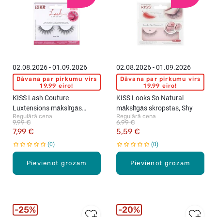
02.08.2026 - 01.09.2026
02.08.2026 - 01.09.2026
Dāvana par pirkumu virs
Dāvana par pirkumu virs
19,99 eiro!
19,99 eiro!
KISS Lash Couture
KISS Looks So Natural
Luxtensions mākslīgās
mākslīgās skropstas, Shy
Regulārā cena
Regulārā cena
skropstas, Royal Silk
9,99 €
6,99 €
7,99 €
5,59 €
0
0
Pievienot grozam
Pievienot grozam
25%
20%