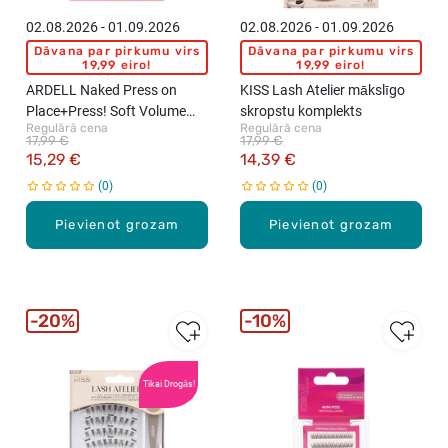
02.08.2026 - 01.09.2026
02.08.2026 - 01.09.2026
Dāvana par pirkumu virs
Dāvana par pirkumu virs
19,99 eiro!
19,99 eiro!
ARDELL Naked Press on
KISS Lash Atelier mākslīgo
Place+Press! Soft Volume
skropstu komplekts
Regulārā cena
Regulārā cena
mākslīgo skropstu
17,99 €
17,99 €
komplekts, 30gab.
15,29 €
14,39 €
0
0
Pievienot grozam
Pievienot grozam
20%
10%
Tikai Drogās!