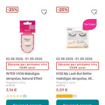
25%
20%
Tikai Drogās!
02.08.2026 - 01.09.2026
02.08.2026 - 01.09.2026
Dāvana par pirkumu virs
Dāvana par pirkumu virs
19,99 eiro!
19,99 eiro!
INTER-VION Mākslīgās
KISS My Lash But Better
skropstas, Natural Effect
mākslīgās skropstas, All
Regulārā cena
Regulārā cena
Mine
4,19 €
6,99 €
3,14 €
5,59 €
0
1