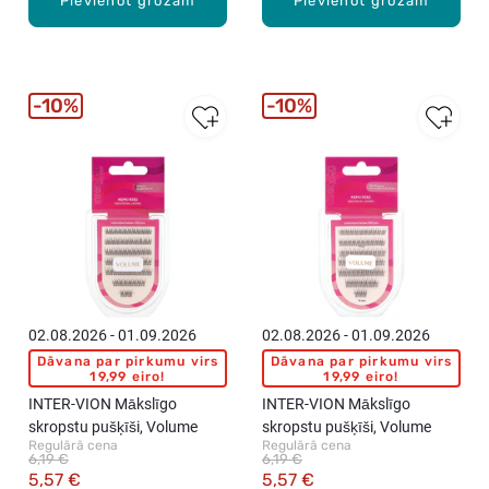
Pievienot grozam
Pievienot grozam
10%
10%
02.08.2026 - 01.09.2026
02.08.2026 - 01.09.2026
Dāvana par pirkumu virs
Dāvana par pirkumu virs
19,99 eiro!
19,99 eiro!
INTER-VION Mākslīgo
INTER-VION Mākslīgo
skropstu pušķīši, Volume
skropstu pušķīši, Volume
Regulārā cena
Regulārā cena
6,19 €
6,19 €
5,57 €
5,57 €