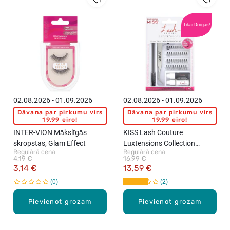
Tikai Drogās!
02.08.2026 - 01.09.2026
02.08.2026 - 01.09.2026
Dāvana par pirkumu virs
Dāvana par pirkumu virs
19,99 eiro!
19,99 eiro!
INTER-VION Mākslīgās
KISS Lash Couture
skropstas, Glam Effect
Luxtensions Collection
Regulārā cena
Regulārā cena
mākslīgās skropstas
4,19 €
16,99 €
3,14 €
13,59 €
0
2
Pievienot grozam
Pievienot grozam