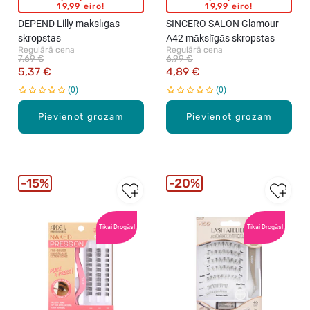
19,99 eiro!
19,99 eiro!
DEPEND Lilly mākslīgās
SINCERO SALON Glamour
skropstas
A42 mākslīgās skropstas
Regulārā cena
Regulārā cena
7,69 €
6,99 €
5,37 €
4,89 €
0
0
Pievienot grozam
Pievienot grozam
15%
20%
Tikai Drogās!
Tikai Drogās!