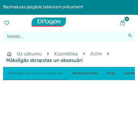
Bezmaksas piegāde jebkuram pirkumam!
0
Uz sākumu
Kosmētika
Acīm
Mākslīgās skropstas un aksesuāri
Mākslīgās skropstas un aksesuāri
Skropstu tušas
Ēnas
Laineri