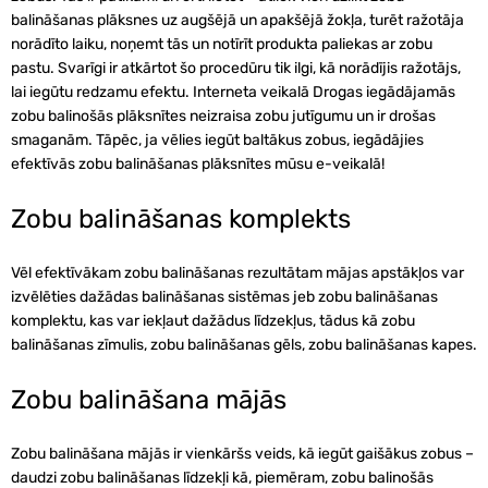
balināšanas plāksnes uz augšējā un apakšējā žokļa, turēt ražotāja
norādīto laiku, noņemt tās un notīrīt produkta paliekas ar zobu
pastu. Svarīgi ir atkārtot šo procedūru tik ilgi, kā norādījis ražotājs,
lai iegūtu redzamu efektu. Interneta veikalā Drogas iegādājamās
zobu balinošās plāksnītes neizraisa zobu jutīgumu un ir drošas
smaganām. Tāpēc, ja vēlies iegūt baltākus zobus, iegādājies
efektīvās zobu balināšanas plāksnītes mūsu e-veikalā!
Zobu balināšanas komplekts
Vēl efektīvākam zobu balināšanas rezultātam mājas apstākļos var
izvēlēties dažādas balināšanas sistēmas jeb zobu balināšanas
komplektu, kas var iekļaut dažādus līdzekļus, tādus kā zobu
balināšanas zīmulis, zobu balināšanas gēls, zobu balināšanas kapes.
Zobu balināšana mājās
Zobu balināšana mājās ir vienkāršs veids, kā iegūt gaišākus zobus –
daudzi zobu balināšanas līdzekļi kā, piemēram, zobu balinošās