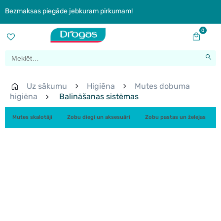
Bezmaksas piegāde jebkuram pirkumam!
0
Uz sākumu
Higiēna
Mutes dobuma
higiēna
Balināšanas sistēmas
Mutes skalotāji
Zobu diegi un aksesuāri
Zobu pastas un želejas