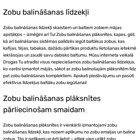
Zobu balināšanas līdzekļi
Zobu balināšanas līdzekļi skaistiem un baltiem zobiem mājas
apstākļos – izmēģini arī Tu! Zobu balināšanas plāksnītes, kapes, gēli,
kā arī balināšanas sistēmas palīdzēs iegūt baltākus zobus, kas
kafijas, tējas, tabakas, dažādu pārtikas produktu lietošanas ietekmē
iekrāsojas un zaudē savu dabisko baltumu. Mūsu interneta veikalā
Drogas Tu atradīsi visus nepieciešamos zobu balināšanas līdzekļus,
ko varēsi izmantot mājās, sākot ar zobu balinošajām plāksnītēm līdz
pat zobu balināšanas komplektiem. Apskati piedāvājumu un pasūti
efektīvus līdzekļus baltāku zobu iegūšanai!
Zobu balināšanas plāksnītes
pārliecinošam smaidam
Zobu balināšanas plāksnītes ir vienkārši izmantojami zobu
balināšanas līdzekļi, kas noņem aplikumu no zobu emaljas un balina
zobus. Tās ir patīkami un ērti lietot – atliek vien uzlikt zobu