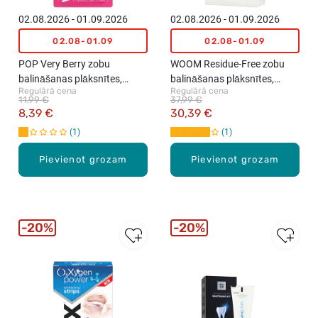
02.08.2026 - 01.09.2026
02.08.2026 - 01.09.2026
02.08-01.09
02.08-01.09
POP Very Berry zobu
WOOM Residue-Free zobu
balināšanas plāksnītes,
balināšanas plāksnītes,
Regulārā cena
Regulārā cena
7gab.
14gab.
11,99 €
37,99 €
8,39 €
30,39 €
1
1
Pievienot grozam
Pievienot grozam
20%
20%