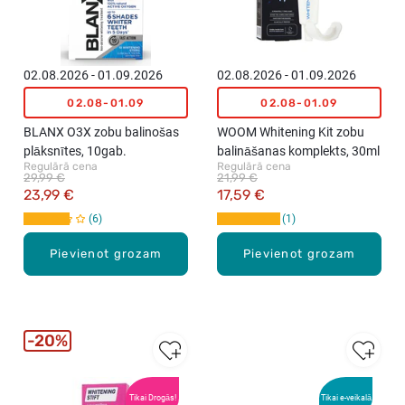
02.08.2026 - 01.09.2026
02.08.2026 - 01.09.2026
02.08-01.09
02.08-01.09
BLANX O3X zobu balinošas
WOOM Whitening Kit zobu
plāksnītes, 10gab.
balināšanas komplekts, 30ml
Regulārā cena
Regulārā cena
29,99 €
21,99 €
23,99 €
17,59 €
6
1
Pievienot grozam
Pievienot grozam
20%
Tikai Drogās!
Tikai e-veikalā