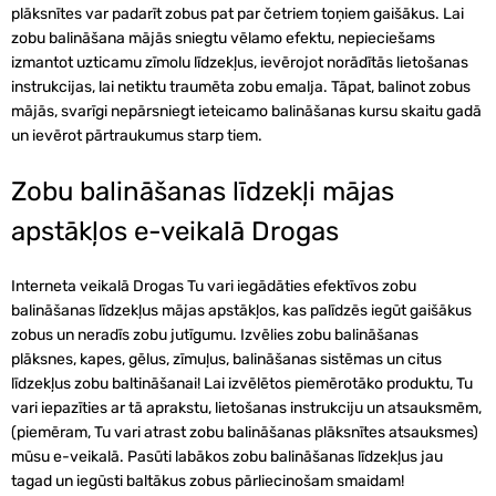
plāksnītes var padarīt zobus pat par četriem toņiem gaišākus. Lai
zobu balināšana mājās sniegtu vēlamo efektu, nepieciešams
izmantot uzticamu zīmolu līdzekļus, ievērojot norādītās lietošanas
instrukcijas, lai netiktu traumēta zobu emalja. Tāpat, balinot zobus
mājās, svarīgi nepārsniegt ieteicamo balināšanas kursu skaitu gadā
un ievērot pārtraukumus starp tiem.
Zobu balināšanas līdzekļi mājas
apstākļos e-veikalā Drogas
Interneta veikalā Drogas Tu vari iegādāties efektīvos zobu
balināšanas līdzekļus mājas apstākļos, kas palīdzēs iegūt gaišākus
zobus un neradīs zobu jutīgumu. Izvēlies zobu balināšanas
plāksnes, kapes, gēlus, zīmuļus, balināšanas sistēmas un citus
līdzekļus zobu baltināšanai! Lai izvēlētos piemērotāko produktu, Tu
vari iepazīties ar tā aprakstu, lietošanas instrukciju un atsauksmēm,
(piemēram, Tu vari atrast zobu balināšanas plāksnītes atsauksmes)
mūsu e-veikalā. Pasūti labākos zobu balināšanas līdzekļus jau
tagad un iegūsti baltākus zobus pārliecinošam smaidam!