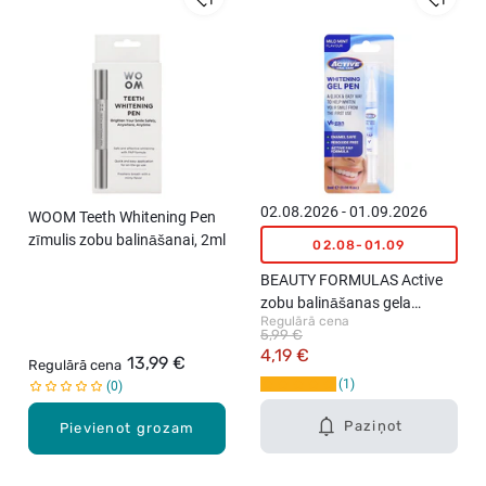
02.08.2026 - 01.09.2026
WOOM Teeth Whitening Pen
zīmulis zobu balināšanai, 2ml
02.08-01.09
BEAUTY FORMULAS Active
zobu balināšanas gela
Regulārā cena
zīmulis, 2ml
5,99 €
4,19 €
13,99 €
Regulārā cena
1
0
Paziņot
Pievienot grozam