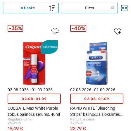
Filtrs
Atlasīt:
35%
40%
Tikai e-veikalā
02.08.2026 - 01.09.2026
02.08.2026 - 01.09.2026
02.08-01.09
02.08-01.09
COLGATE Max White Purple
RAPID WHITE “Bleaching
zobus balinošs serums, 40ml
Strips” balinošās sloksnītes,
Regulārā cena
Regulārā cena
6gb.
29,99 €
37,99 €
19,49 €
22,79 €