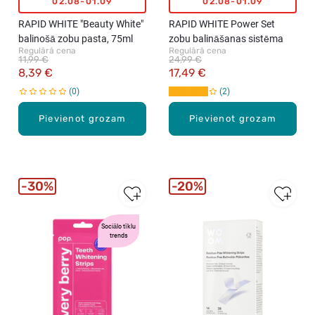
02.08-01.09
02.08-01.09
RAPID WHITE "Beauty White"
RAPID WHITE Power Set
balinošā zobu pasta, 75ml
zobu balināšanas sistēma
Regulārā cena
Regulārā cena
11,99 €
24,99 €
8,39 €
17,49 €
0
2
Pievienot grozam
Pievienot grozam
30%
20%
Sociālo tīklu
trends