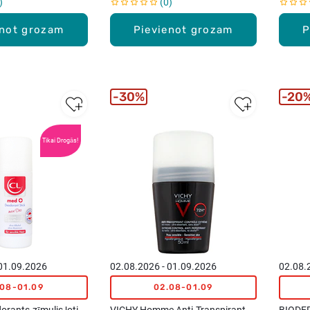
0
enot grozam
Pievienot grozam
P
30%
20
Tikai Drogās!
 01.09.2026
02.08.2026 - 01.09.2026
02.08.
.08-01.09
02.08-01.09
rants-zīmulis ļoti
VICHY Homme Anti-Transpirant
BIODER