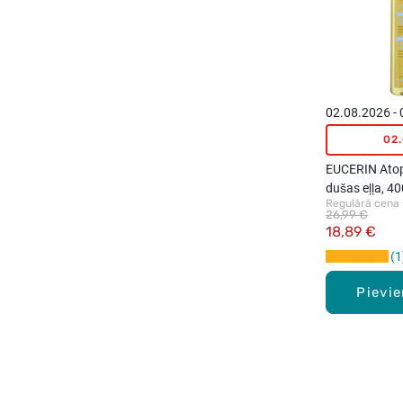
02.08.2026 -
02
EUCERIN Atop
dušas eļļa, 4
Regulārā cena
26,99 €
18,89 €
1
Pievi