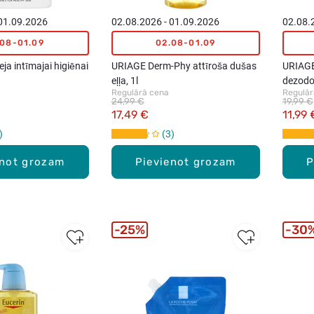
 01.09.2026
02.08.2026 - 01.09.2026
02.08.
.08-01.09
02.08-01.09
a intīmajai higiēnai
URIAGE Derm-Phy attīroša dušas
URIAGE 
eļļa, 1l
dezodo
Regulārā cena
Regulār
24,99 €
19,99 €
17,49 €
11,99 
3
enot grozam
Pievienot grozam
P
25%
30