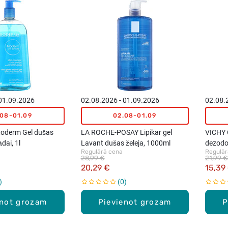
 01.09.2026
02.08.2026 - 01.09.2026
02.08.
.08-01.09
02.08-01.09
oderm Gel dušas
LA ROCHE-POSAY Lipikar gel
VICHY C
dai, 1l
Lavant dušas želeja, 1000ml
dezodo
Regulārā cena
Regulār
50ml
28,99 €
21,99 €
20,29 €
15,39
0
enot grozam
Pievienot grozam
P