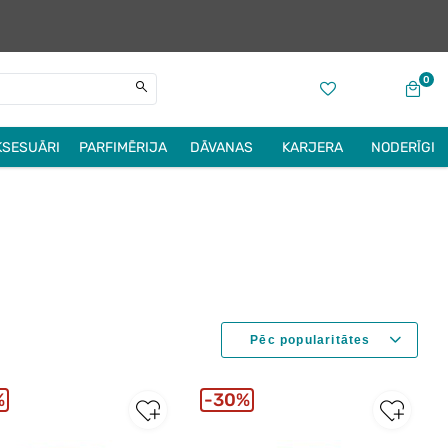
0
KSESUĀRI
PARFIMĒRIJA
DĀVANAS
KARJERA
NODERĪGI
%
30%