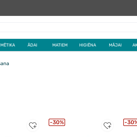
MĒTIKA
ĀDAI
MATIEM
HIGIĒNA
MĀJAI
A
šana
30%
30