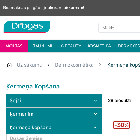
Bezmaksas piegāde jebkuram pirkumam!
AKCIJAS
JAUNUMI
K-BEAUTY
KOSMĒTIKA
DERMOKOS
Uz sākumu
Dermokosmētika
Ķermeņa kop
Ķermeņa Kopšana
Sejai
28 produkti
Ķermenim
30%
Ķermeņa kopšana
Dušas želejas