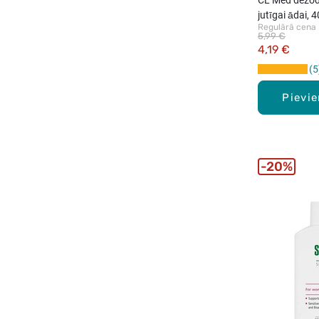
jutīgai ādai, 
Regulārā cena
5,99 €
4,19 €
5
Pievi
20%