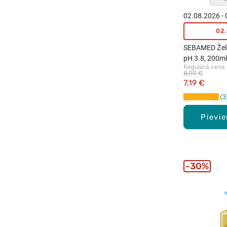
02.08.2026 -
02
SEBAMED Želej
pH 3.8, 200ml
Regulārā cena
8,99 €
7,19 €
3
Pievi
30%