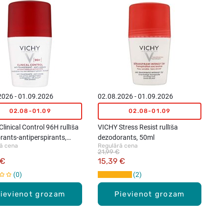
2026 - 01.09.2026
02.08.2026 - 01.09.2026
02.08-01.09
02.08-01.09
linical Control 96H rullīša
VICHY Stress Resist rullīša
rants-antiperspirants,
dezodorants, 50ml
ā cena
Regulārā cena
21,99 €
 €
15,39 €
0
2
ievienot grozam
Pievienot grozam