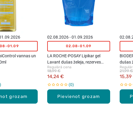
 01.09.2026
02.08.2026 - 01.09.2026
02.08.
.08-01.09
02.08-01.09
iControl vannas un
LA ROCHE-POSAY Lipikar gel
BIODER
00ml
Lavant dušas želeja, rezerves
dušas ž
Regulārā cena
Regulār
iepakojums, 400ml
18,99 €
21,99 €
14,24 €
15,39
0
enot grozam
Pievienot grozam
P