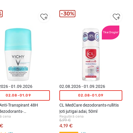
%
30%
Tikai Drogās!
2026 - 01.09.2026
02.08.2026 - 01.09.2026
02.08-01.09
02.08-01.09
Anti-Transpirant 48H
CL MedCare dezodorants-rullītis
 dezodorants-
ļoti jutīgai ādai, 50ml
ā cena
Regulārā cena
spirants, 50ml
5,99 €
 €
4,19 €