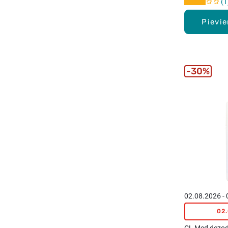
1
Pievi
30%
02.08.2026 -
02
CL Med dezodo