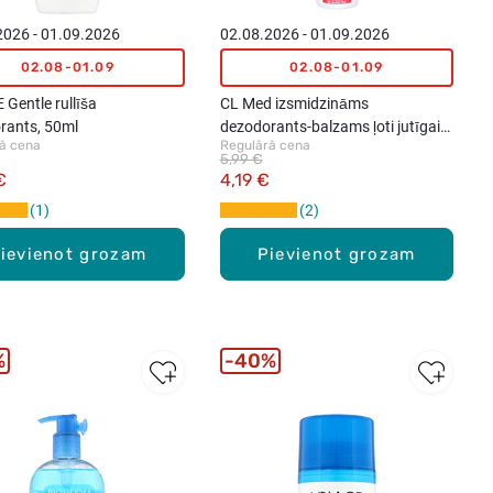
2026 - 01.09.2026
02.08.2026 - 01.09.2026
02.08-01.09
02.08-01.09
Gentle rullīša
CL Med izsmidzināms
rants, 50ml
dezodorants-balzams ļoti jutīgai
ā cena
Regulārā cena
ādai, 150ml
5,99 €
€
4,19 €
1
2
ievienot grozam
Pievienot grozam
%
40%