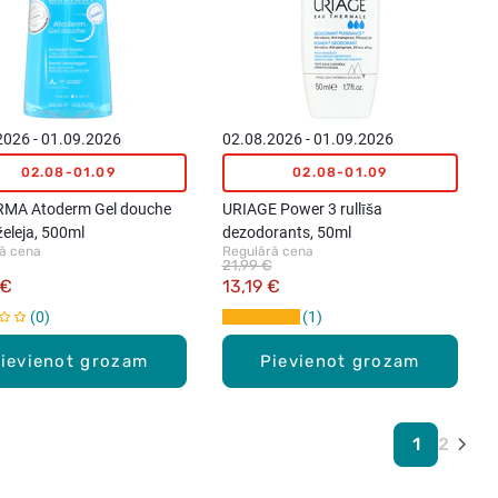
2026 - 01.09.2026
02.08.2026 - 01.09.2026
02.08-01.09
02.08-01.09
MA Atoderm Gel douche
URIAGE Power 3 rullīša
eleja, 500ml
dezodorants, 50ml
ā cena
Regulārā cena
21,99 €
 €
13,19 €
0
1
ievienot grozam
Pievienot grozam
1
2