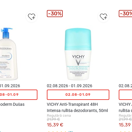
30%
30
 01.09.2026
02.08.2026 - 01.09.2026
02.08.
.08-01.09
02.08-01.09
oderm Dušas
VICHY Anti-Transpirant 48H
VICHY 
Intensa rullīša dezodorants, 50ml
rullīša
Regulārā cena
Regulār
antiper
21,99 €
21,99 €
15,39 €
15,39