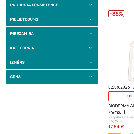
PRODUKTA KONSISTENCE
35%
PIELIETOJUMS
PIEEJAMĪBA
KATEGORIJA
IZMĒRS
CENA
02.08.2026 -
02
BIODERMA At
krēms, 1l
Regulārā cena
26,99 €
17,54 €