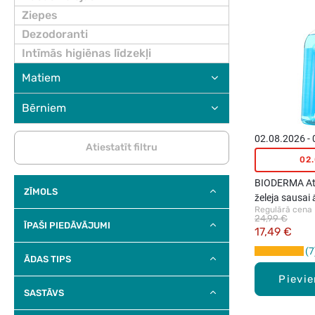
Ziepes
Dezodoranti
Intīmās higiēnas līdzekļi
Matiem
Bērniem
02.08.2026 -
Atiestatīt filtru
02
BIODERMA At
ZĪMOLS
želeja sausai ā
Regulārā cena
24,99 €
ĪPAŠI PIEDĀVĀJUMI
17,49 €
7
ĀDAS TIPS
Pievi
SASTĀVS