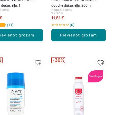
dušas eļļa, 1l
douche dušas eļļa, 200ml
ā cena
Regulārā cena
€
13,89 €
 €
11,81 €
11
0
ievienot grozam
Pievienot grozam
%
30%
Tikai Drogās!