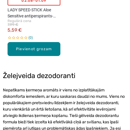
02.08-01.09
LADY SPEED STICK Aloe
Sensitive antiperspirants-
Regulārā cena
zīmulis, 40g
7,99 €
5,59 €
0
Pievienot grozam
Želejveida dezodoranti
Nepatīkams ķermeņa aromāts ir viens no izplatītākajām
diskomforta iemesliem, ar kuru saskaras daudzi no mums. Viens no
populārākajiem pretsviedru līdzekļiem ir želejveida dezodoranti,
kuru vienkāršā un ērtā lietošana, kā arī efektivitāte ievērojami
atvieglo ikdienas ķermeņa kopšanu. Tieši gēlveida dezodorantu
formula bieži tiek izcelta kā efektīvākā cīņā ar svīšanu, kas īpaši
piemērota arī jutīgas un problemātiskas ādas īpašniekiem. Ja esi