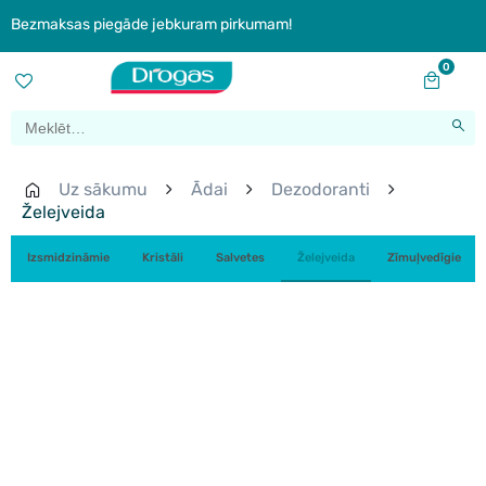
Bezmaksas piegāde jebkuram pirkumam!
0
Uz sākumu
Ādai
Dezodoranti
Želejveida
Izsmidzināmie
Kristāli
Salvetes
Želejveida
Zīmuļvedīgie