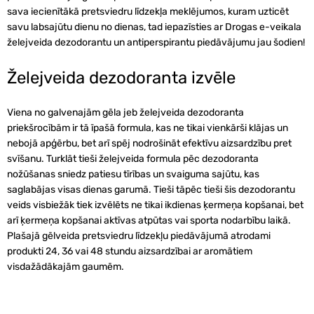
sava iecienītākā pretsviedru līdzekļa meklējumos, kuram uzticēt
savu labsajūtu dienu no dienas, tad iepazīsties ar Drogas e-veikala
želejveida dezodorantu un antiperspirantu piedāvājumu jau šodien!
Želejveida dezodoranta izvēle
Viena no galvenajām gēla jeb želejveida dezodoranta
priekšrocībām ir tā īpašā formula, kas ne tikai vienkārši klājas un
nebojā apģērbu, bet arī spēj nodrošināt efektīvu aizsardzību pret
svīšanu. Turklāt tieši želejveida formula pēc dezodoranta
nožūšanas sniedz patiesu tīrības un svaiguma sajūtu, kas
saglabājas visas dienas garumā. Tieši tāpēc tieši šis dezodorantu
veids visbiežāk tiek izvēlēts ne tikai ikdienas ķermeņa kopšanai, bet
arī ķermeņa kopšanai aktīvas atpūtas vai sporta nodarbību laikā.
Plašajā gēlveida pretsviedru līdzekļu piedāvājumā atrodami
produkti 24, 36 vai 48 stundu aizsardzībai ar aromātiem
visdažādākajām gaumēm.