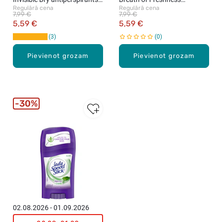
Regulārā cena
Regulārā cena
želeja, 65g
antiperspirants-želeja, 65g
7,99 €
7,99 €
5,59 €
5,59 €
3
0
Pievienot grozam
Pievienot grozam
30%
02.08.2026 - 01.09.2026