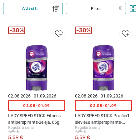
Filtrs
Atlasīt:
30%
30%
02.08.2026 - 01.09.2026
02.08.2026 - 01.09.2026
02.08-01.09
02.08-01.09
LADY SPEED STICK Fitness
LADY SPEED STICK Pro 5in1
antiperspirants-želeja, 65g
sieviešu antiperspirants-
Regulārā cena
Regulārā cena
želeja, 65ml
7,99 €
7,99 €
5,59 €
5,59 €