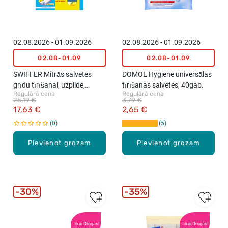
02.08.2026 - 01.09.2026
02.08.2026 - 01.09.2026
02.08-01.09
02.08-01.09
SWIFFER Mitrās salvetes
DOMOL Hygiene universālas
grīdu tīrīšanai, uzpilde,
tīrīšanas salvetes, 40gab.
Regulārā cena
Regulārā cena
48gab
25,19 €
3,79 €
17,63 €
2,65 €
0
5
Pievienot grozam
Pievienot grozam
30%
35%
Tikai Drogās!
Tikai Drogās!