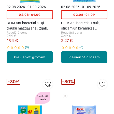
02.08.2026 - 01.09.2026
02.08.2026 - 01.09.2026
02.08-01.09
02.08-01.09
CLIM Antibacterial sūkļi
CLIM Antibacterial+ sūkļi
trauku mazgāšanai, 2gab.
stiklam un keramikas
Regulārā cena
Regulārā cena
virsmām, 2gab.
2,99 €
3,49 €
1,94 €
2,27 €
0
0
Pievienot grozam
Pievienot grozam
30%
30%
Sociālo tīklu
Vislabāk
trends
pārdotie