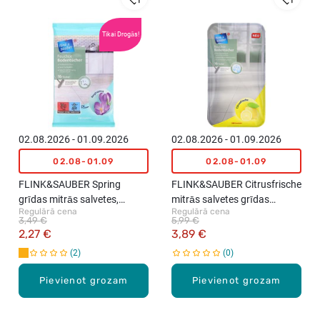
Tikai Drogās!
02.08.2026 - 01.09.2026
02.08.2026 - 01.09.2026
02.08-01.09
02.08-01.09
FLINK&SAUBER Spring
FLINK&SAUBER Citrusfrische
grīdas mitrās salvetes,
mitrās salvetes grīdas
Regulārā cena
Regulārā cena
16gab.
tīrīšanai, 16gab.
3,49 €
5,99 €
2,27 €
3,89 €
2
0
Pievienot grozam
Pievienot grozam