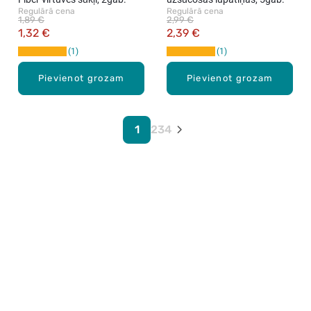
Regulārā cena
Regulārā cena
1,89 €
2,99 €
1,32 €
2,39 €
1
1
Pievienot grozam
Pievienot grozam
1
2
3
4
Karjera Drogās
BUJ Biežāk uzdotie jautājumi
Lietošanas noteikumi