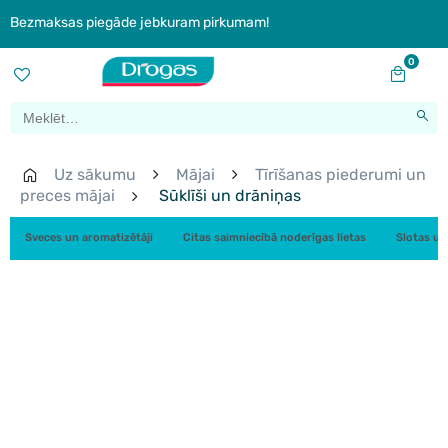
Bezmaksas piegāde jebkuram pirkumam!
0
Uz sākumu
Mājai
Tīrīšanas piederumi un
preces mājai
Sūklīši un drāniņas
Sveces un aromatizētāji
Citas saimniecībā noderīgas lietas
Slotas un