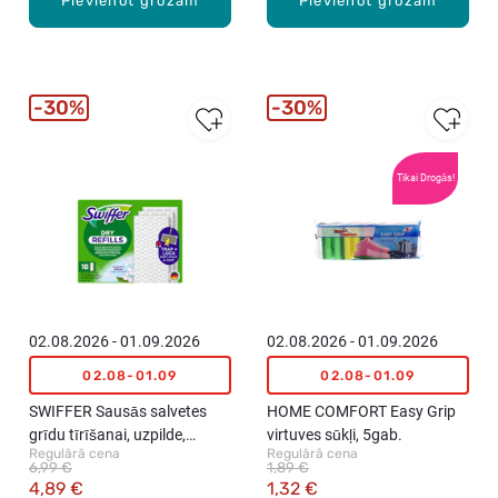
Pievienot grozam
Pievienot grozam
30%
30%
Tikai Drogās!
02.08.2026 - 01.09.2026
02.08.2026 - 01.09.2026
02.08-01.09
02.08-01.09
SWIFFER Sausās salvetes
HOME COMFORT Easy Grip
grīdu tīrīšanai, uzpilde,
virtuves sūkļi, 5gab.
Regulārā cena
Regulārā cena
18gab
6,99 €
1,89 €
4,89 €
1,32 €