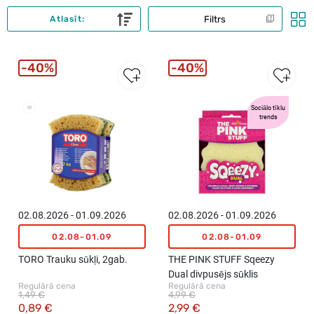
Filtrs
Atlasīt:
40%
40%
Sociālo tīklu
trends
02.08.2026 - 01.09.2026
02.08.2026 - 01.09.2026
02.08-01.09
02.08-01.09
TORO Trauku sūkļi, 2gab.
THE PINK STUFF Sqeezy
Dual divpusējs sūklis
Regulārā cena
Regulārā cena
1,49 €
4,99 €
0,89 €
2,99 €