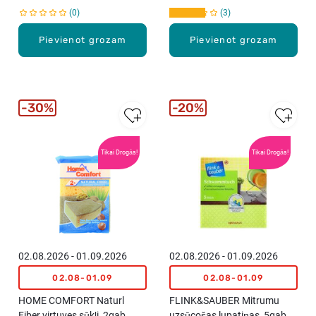
0
3
Pievienot grozam
Pievienot grozam
30%
20%
Tikai Drogās!
Tikai Drogās!
02.08.2026 - 01.09.2026
02.08.2026 - 01.09.2026
02.08-01.09
02.08-01.09
HOME COMFORT Naturl
FLINK&SAUBER Mitrumu
Fiber virtuves sūkļi, 2gab.
uzsūcošas lupatiņas, 5gab.