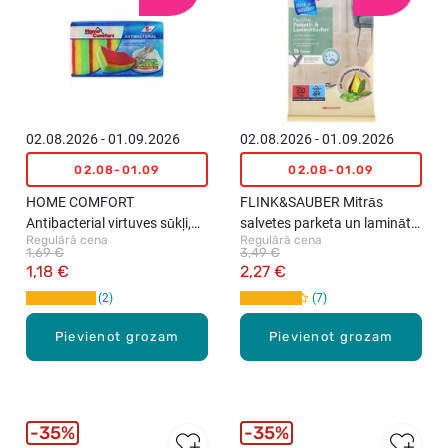
02.08.2026 - 01.09.2026
02.08.2026 - 01.09.2026
02.08-01.09
02.08-01.09
HOME COMFORT
FLINK&SAUBER Mitrās
Antibacterial virtuves sūkļi,
salvetes parketa un lamināta
Regulārā cena
Regulārā cena
5gab.
uzkopšanai, 16gab.
1,69 €
3,49 €
1,18 €
2,27 €
2
7
Pievienot grozam
Pievienot grozam
35%
35%