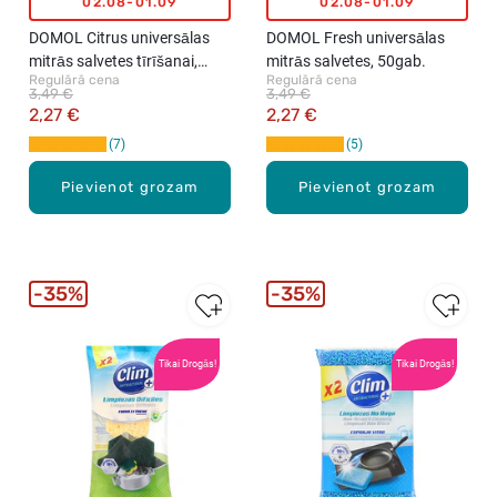
02.08-01.09
02.08-01.09
DOMOL Citrus universālas
DOMOL Fresh universālas
mitrās salvetes tīrīšanai,
mitrās salvetes, 50gab.
Regulārā cena
Regulārā cena
50gab.
3,49 €
3,49 €
2,27 €
2,27 €
7
5
Pievienot grozam
Pievienot grozam
35%
35%
Tikai Drogās!
Tikai Drogās!