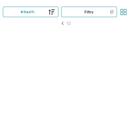
Filtrs
Atlasīt:
1
2