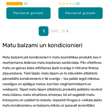
5
0
Pievienot grozam
Pievienot grozam
1
2
3
4
5
...
11
Matu balzami un kondicionieri
Matu balzami jeb kondicionieri ir matu kosmētikas produkti, kas ir
neatņemama ikdienas matu kopšanas sastāvdaļa. Pēc efektīvas
matu un galvas ādas attīrīšanas īpaši svarīga ir mitruma līmeņa
atjaunošana. Tieši tāpēc matu tipam un to stāvoklim atbilstoši
piemeklēts kondicionieris ir tik svarīgs – tas palīdz iegūt mīkstus,
veselīgus un spīdīgus matus, kuri būs viegli ķemmējami un
veidojami. Tāpat matu tipam atbilstošs produkts palīdzēs novērst
matu lūšanu, matu struktūras izmaiņas, kā arī saglabāt matu
krāsojumu un uzlabot to izskatu. Iepazīsti Drogas e-veikala plašo
matu kondicionieru un balzamu klāstu ar pasaulē iecienītāko