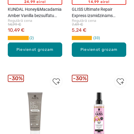
24,99 eiro!
14,99 eiro!
KUNDAL Honey&Macadamia
GLISS Ultimate Repair
Amber Vanilla bezsulfātu
Express izsmidzināms
Regulārā cena
Regulārā cena
kondicionieris matiem, 500ml
kondicionieris matiem, 200ml
14,99 €
7,49 €
10,49 €
5,24 €
2
33
Pievienot grozam
Pievienot grozam
30%
30%