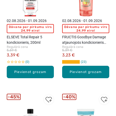
02.08.2026 - 01.09.2026
02.08.2026 - 01.09.2026
Dāvana par pirkumu virs
Dāvana par pirkumu virs
24,99 eiro!
24,99 eiro!
ELSEVE Total Repair 5
FRUCTIS Goodbye Damage
kondicionieris, 200ml
atjaunojošs kondicionieris
Regulārā cena
Regulārā cena
matiem, 200ml
5,69 €
5,39 €
3,39 €
3,23 €
0
23
Pievienot grozam
Pievienot grozam
45%
40%