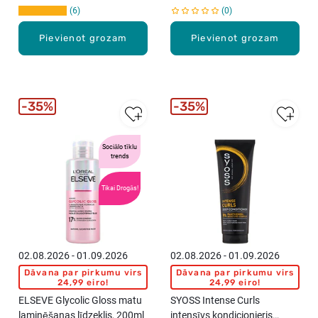
6
0
Pievienot grozam
Pievienot grozam
35%
35%
Sociālo tīklu
trends
Tikai Drogās!
02.08.2026 - 01.09.2026
02.08.2026 - 01.09.2026
Dāvana par pirkumu virs
Dāvana par pirkumu virs
24,99 eiro!
24,99 eiro!
ELSEVE Glycolic Gloss matu
SYOSS Intense Curls
laminēšanas līdzeklis, 200ml
intensīvs kondicionieris