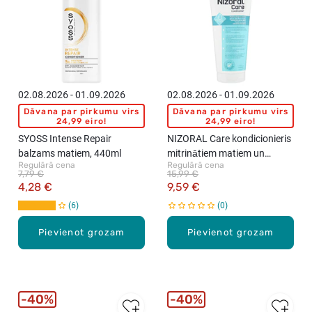
02.08.2026 - 01.09.2026
02.08.2026 - 01.09.2026
Dāvana par pirkumu virs
Dāvana par pirkumu virs
24,99 eiro!
24,99 eiro!
SYOSS Intense Repair
NIZORAL Care kondicionieris
balzams matiem, 440ml
mitrinātiem matiem un
Regulārā cena
Regulārā cena
līdzsvarotai galvas ādai,
7,79 €
15,99 €
200ml
4,28 €
9,59 €
6
0
Pievienot grozam
Pievienot grozam
40%
40%