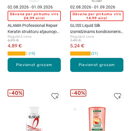
02.08.2026 - 01.09.2026
02.08.2026 - 01.09.2026
Dāvana par pirkumu virs
Dāvana par pirkumu virs
24,99 eiro!
14,99 eiro!
ALAMA Professional Repair
GLISS Liquid Silk
Keratin struktūru atjaunojošs
izsmidzināms kondicionieris,
Regulārā cena
Regulārā cena
kondicionieris, 300ml
200ml
6,99 €
7,49 €
4,89 €
5,24 €
15
21
Pievienot grozam
Pievienot grozam
40%
40%