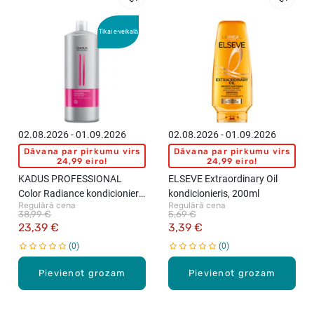
Tikai e-veikalā
02.08.2026 - 01.09.2026
02.08.2026 - 01.09.2026
Dāvana par pirkumu virs
Dāvana par pirkumu virs
24,99 eiro!
24,99 eiro!
KADUS PROFESSIONAL
ELSEVE Extraordinary Oil
Color Radiance kondicionieris
kondicionieris, 200ml
Regulārā cena
Regulārā cena
krāsotiem matiem, 1000ml
38,99 €
5,69 €
23,39 €
3,39 €
0
0
Pievienot grozam
Pievienot grozam