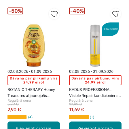
50%
40%
Tikai e-veikalā
02.08.2026 - 01.09.2026
02.08.2026 - 01.09.2026
Dāvana par pirkumu virs
Dāvana par pirkumu virs
24,99 eiro!
24,99 eiro!
BOTANIC THERAPY Honey
KADUS PROFESSIONAL
Treasures atjaunojošs
Visible Repair kondicionieris
Regulārā cena
Regulārā cena
kondicionieri, 200ml
matu atjaunošanai, 250ml
5,79 €
19,49 €
2,90 €
11,69 €
4
1
Pievienot grozam
Pievienot grozam