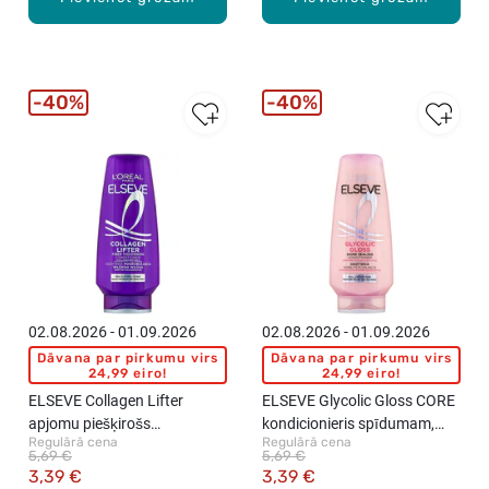
40%
40%
02.08.2026 - 01.09.2026
02.08.2026 - 01.09.2026
Dāvana par pirkumu virs
Dāvana par pirkumu virs
24,99 eiro!
24,99 eiro!
ELSEVE Collagen Lifter
ELSEVE Glycolic Gloss CORE
apjomu piešķirošs
kondicionieris spīdumam,
Regulārā cena
Regulārā cena
kondicionieris smalkiem
200ml
5,69 €
5,69 €
matiem, 200ml
3,39 €
3,39 €