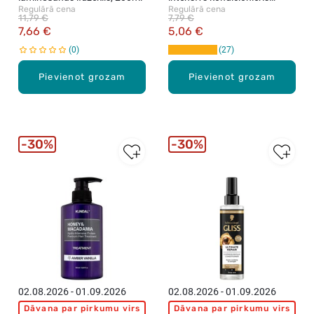
Regulārā cena
Regulārā cena
matiem, 250ml
11,79 €
7,79 €
7,66 €
5,06 €
0
27
Pievienot grozam
Pievienot grozam
30%
30%
02.08.2026 - 01.09.2026
02.08.2026 - 01.09.2026
Dāvana par pirkumu virs
Dāvana par pirkumu virs