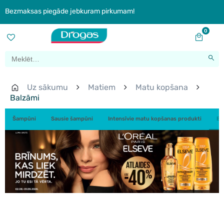
Bezmaksas piegāde jebkuram pirkumam!
0
Uz sākumu
Matiem
Matu kopšana
Balzāmi
Šampūni
Sausie šampūni
Intensīvie matu kopšanas produkti
Ba