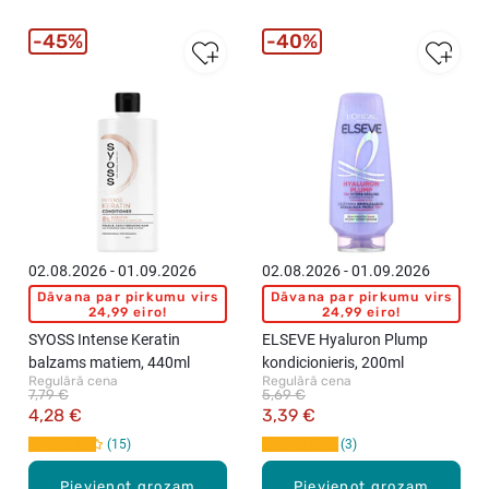
45%
40%
02.08.2026 - 01.09.2026
02.08.2026 - 01.09.2026
Dāvana par pirkumu virs
Dāvana par pirkumu virs
24,99 eiro!
24,99 eiro!
SYOSS Intense Keratin
ELSEVE Hyaluron Plump
balzams matiem, 440ml
kondicionieris, 200ml
Regulārā cena
Regulārā cena
7,79 €
5,69 €
4,28 €
3,39 €
15
3
Pievienot grozam
Pievienot grozam