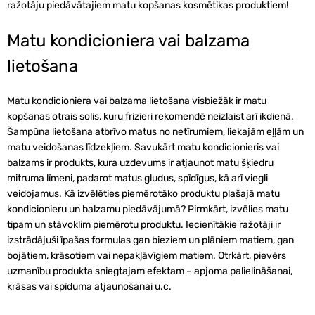
ražotāju piedāvātajiem matu kopšanas kosmētikas produktiem!
Matu kondicioniera vai balzama
lietošana
Matu kondicioniera vai balzama lietošana visbiežāk ir matu
kopšanas otrais solis, kuru frizieri rekomendē neizlaist arī ikdienā.
Šampūna lietošana atbrīvo matus no netīrumiem, liekajām eļļām un
matu veidošanas līdzekļiem. Savukārt matu kondicionieris vai
balzams ir produkts, kura uzdevums ir atjaunot matu šķiedru
mitruma līmeni, padarot matus gludus, spīdīgus, kā arī viegli
veidojamus. Kā izvēlēties piemērotāko produktu plašajā matu
kondicionieru un balzamu piedāvājumā? Pirmkārt, izvēlies matu
tipam un stāvoklim piemērotu produktu. Iecienītākie ražotāji ir
izstrādājuši īpašas formulas gan bieziem un plāniem matiem, gan
bojātiem, krāsotiem vai nepakļāvīgiem matiem. Otrkārt, pievērs
uzmanību produkta sniegtajam efektam – apjoma palielināšanai,
krāsas vai spīduma atjaunošanai u.c.