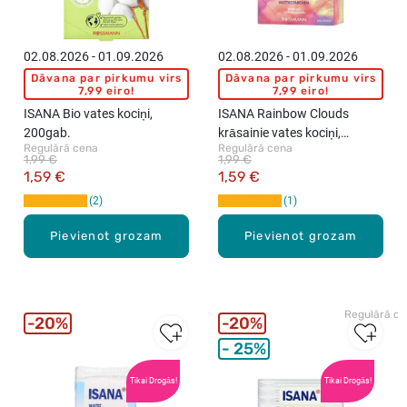
i
b
ē
02.08.2026 - 01.09.2026
02.08.2026 - 01.09.2026
r
Dāvana par pirkumu virs
Dāvana par pirkumu virs
n
7,99 eiro!
7,99 eiro!
i
ISANA Bio vates kociņi,
ISANA Rainbow Clouds
e
200gab.
krāsainie vates kociņi,
m
Regulārā cena
Regulārā cena
200gab.
1,99 €
1,99 €
,
1,59 €
1,59 €
7
2
1
2
g
Pievienot grozam
Pievienot grozam
a
b
.
Regulārā c
20%
20%
25%
Tikai Drogās!
Tikai Drogās!