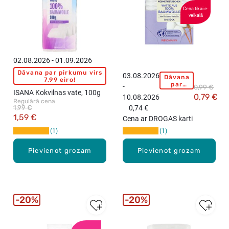
Cena tikai e-
veikalā
02.08.2026 - 01.09.2026
Dāvana par pirkumu virs
03.08.2026
Dāvana
I
7,99 eiro!
par
-
0,99 €
S
pirkumu
ISANA Kokvilnas vate, 100g
0,79 €
10.08.2026
virs
A
Regulārā cena
15,99
1,99 €
0,74 €
N
eiro!
1,59 €
Cena ar DROGAS karti
A
1
1
K
o
Pievienot grozam
Pievienot grozam
s
m
ē
t
i
20%
20%
s
k
i