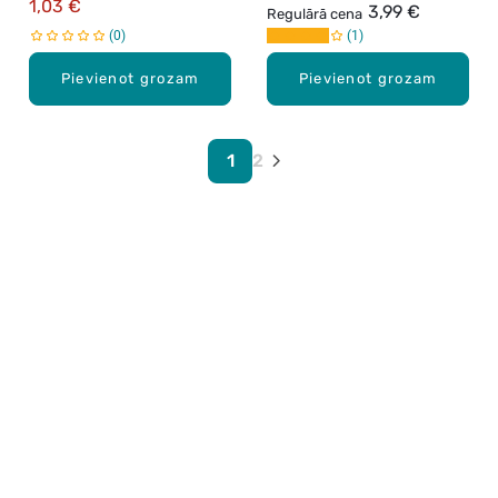
1,03 €
3,99 €
Regulārā cena
0
1
Pievienot grozam
Pievienot grozam
1
2
Karjera Drogās
BUJ Biežāk uzdotie jautājumi
Lietošanas noteikumi