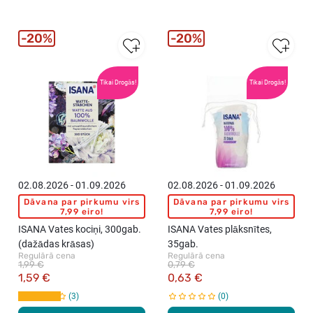
20%
20%
Tikai Drogās!
Tikai Drogās!
02.08.2026 - 01.09.2026
02.08.2026 - 01.09.2026
Dāvana par pirkumu virs
Dāvana par pirkumu virs
7,99 eiro!
7,99 eiro!
ISANA Vates kociņi, 300gab.
ISANA Vates plāksnītes,
(dažādas krāsas)
35gab.
Regulārā cena
Regulārā cena
1,99 €
0,79 €
1,59 €
0,63 €
3
0