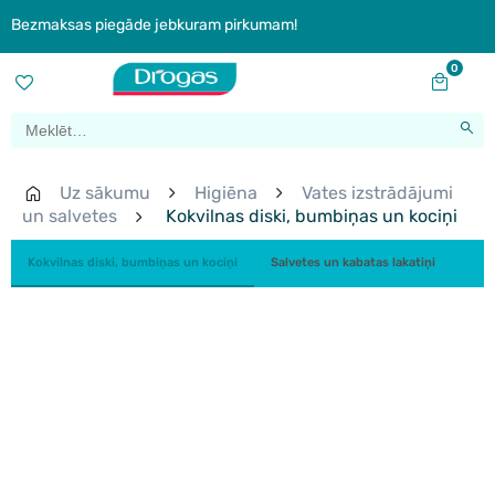
Bezmaksas piegāde jebkuram pirkumam!
0
Uz sākumu
Higiēna
Vates izstrādājumi
un salvetes
Kokvilnas diski, bumbiņas un kociņi
Kokvilnas diski, bumbiņas un kociņi
Salvetes un kabatas lakatiņi