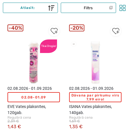
Filtrs
Atlasīt:
40%
20%
Vislabāk
Tikai Drogās!
pārdotie
02.08.2026 - 01.09.2026
02.08.2026 - 01.09.2026
Dāvana par pirkumu virs
02.08-01.09
7,99 eiro!
EVE Vates plāksnītes,
ISANA Vates plāksnītes,
120gab.
140gab.
Regulārā cena
Regulārā cena
2,39 €
1,69 €
1,43 €
1,35 €