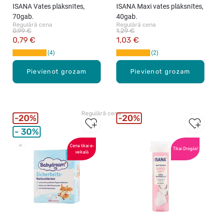
ISANA Vates plāksnītes,
ISANA Maxi vates plāksnītes,
70gab.
40gab.
Regulārā cena
Regulārā cena
0,99 €
1,29 €
0,79 €
1,03 €
4
2
Pievienot grozam
Pievienot grozam
Regulārā cena
20%
20%
30%
Cena tikai e-
Tikai Drogās!
veikalā
Vislabāk
pārdotie