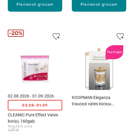
Pievienot grozam
Pievienot grozam
20%
Tikai Drogās!
02.08.2026 - 01.09.2026
KOOPMAN Eleganza
trauciņš vates kociņu
02.08-01.09
uzglabāšanai
CLEANIC Pure Effect Vates
kociņi, 160gab.
Regulārā cena
1,29 €