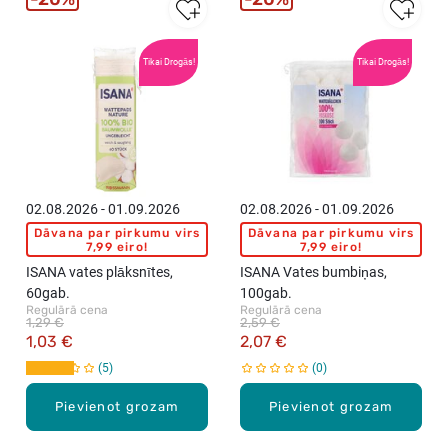
Tikai Drogās!
Tikai Drogās!
02.08.2026 - 01.09.2026
02.08.2026 - 01.09.2026
Dāvana par pirkumu virs
Dāvana par pirkumu virs
7,99 eiro!
7,99 eiro!
ISANA vates plāksnītes,
ISANA Vates bumbiņas,
60gab.
100gab.
Regulārā cena
Regulārā cena
1,29 €
2,59 €
1,03 €
2,07 €
5
0
Pievienot grozam
Pievienot grozam