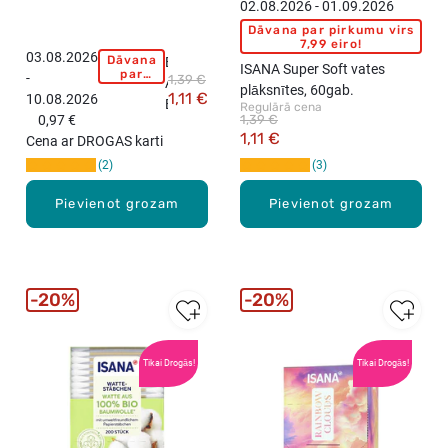
02.08.2026 - 01.09.2026
Dāvana par pirkumu virs
7,99 eiro!
03.08.2026
Dāvana
B
ISANA Super Soft vates
par
-
1,39 €
A
pirkumu
plāksnītes, 60gab.
1,11 €
10.08.2026
virs
B
Regulārā cena
15,99
0,97 €
1,39 €
Y
eiro!
1,11 €
Cena ar DROGAS karti
D
2
3
R
E
Pievienot grozam
Pievienot grozam
A
M
V
a
t
20%
20%
e
s
k
Tikai Drogās!
Tikai Drogās!
o
c
i
ņ