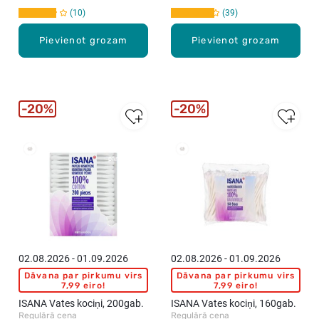
10
39
Pievienot grozam
Pievienot grozam
20%
20%
Vislabāk
Vislabāk
pārdotie
pārdotie
02.08.2026 - 01.09.2026
02.08.2026 - 01.09.2026
Dāvana par pirkumu virs
Dāvana par pirkumu virs
7,99 eiro!
7,99 eiro!
ISANA Vates kociņi, 200gab.
ISANA Vates kociņi, 160gab.
Regulārā cena
Regulārā cena