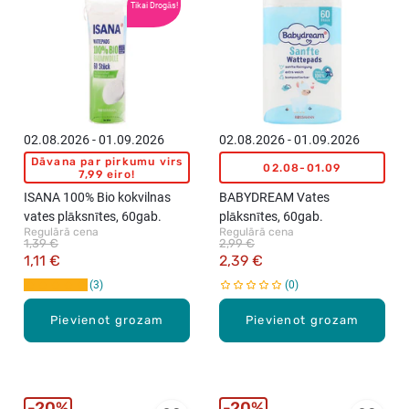
Tikai Drogās!
e
v
a
t
e
s
k
02.08.2026 - 01.09.2026
02.08.2026 - 01.09.2026
o
Dāvana par pirkumu virs
02.08-01.09
c
7,99 eiro!
i
ISANA 100% Bio kokvilnas
BABYDREAM Vates
ņ
vates plāksnītes, 60gab.
plāksnītes, 60gab.
i
Regulārā cena
Regulārā cena
1,39 €
2,99 €
,
1,11 €
2,39 €
7
3
0
0
g
Pievienot grozam
Pievienot grozam
a
b
.
20%
20%