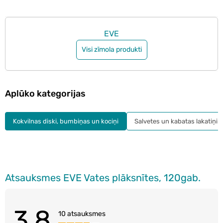
EVE
Visi zīmola produkti
Aplūko kategorijas
Kokvilnas diski, bumbiņas un kociņi
Salvetes un kabatas lakatiņi
Atsauksmes EVE Vates plāksnītes, 120gab.
3.8
10 atsauksmes