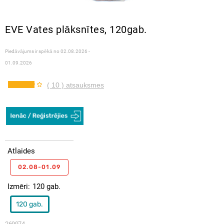
EVE Vates plāksnītes, 120gab.
Piedāvājums ir spēkā no
02.08.2026 -
01.09.2026
( 10 ) atsauksmes
Atlaides
02.08-01.09
Izmēri
120 gab.
120 gab.
269974