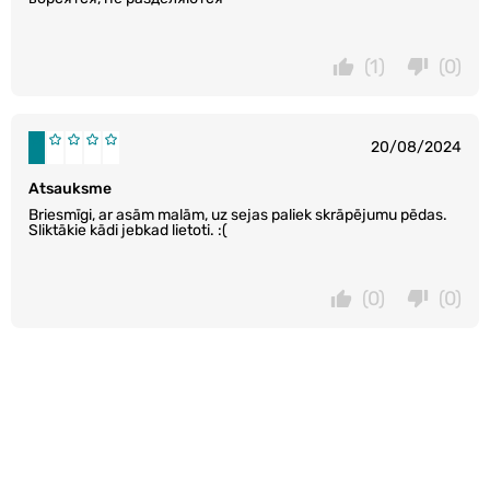
(1)
(0)
20/08/2024
Atsauksme
Briesmīgi, ar asām malām, uz sejas paliek skrāpējumu pēdas.
Sliktākie kādi jebkad lietoti. :(
(0)
(0)