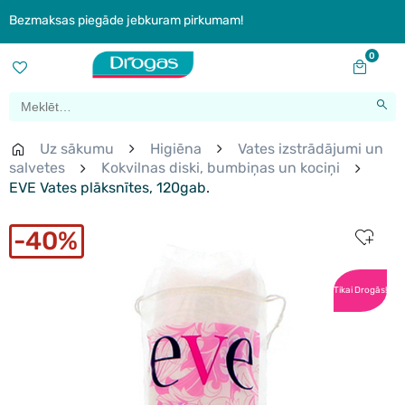
Bezmaksas piegāde jebkuram pirkumam!
0
Uz sākumu
Higiēna
Vates izstrādājumi un
salvetes
Kokvilnas diski, bumbiņas un kociņi
EVE Vates plāksnītes, 120gab.
40%
Tikai Drogās!