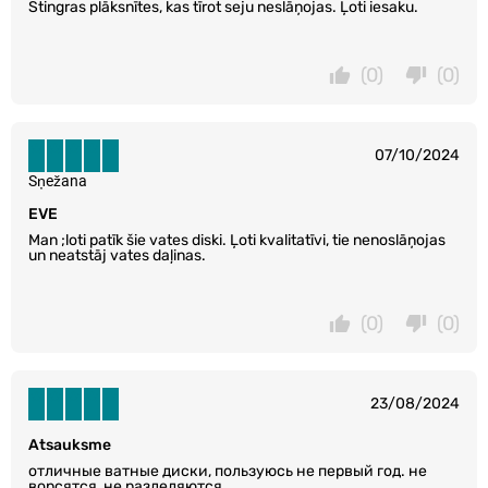
Stingras plāksnītes, kas tīrot seju neslāņojas. Ļoti iesaku.
(0)
(0)
07/10/2024
Sņežana
EVE
Man ;loti patīk šie vates diski. Ļoti kvalitatīvi, tie nenoslāņojas
un neatstāj vates daļinas.
(0)
(0)
23/08/2024
Atsauksme
отличные ватные диски, пользуюсь не первый год. не
ворсятся, не разделяются