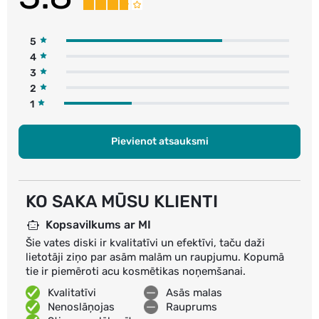
5
4
3
2
1
Pievienot atsauksmi
KO SAKA MŪSU KLIENTI
Kopsavilkums ar MI
Šie vates diski ir kvalitatīvi un efektīvi, taču daži
lietotāji ziņo par asām malām un raupjumu. Kopumā
tie ir piemēroti acu kosmētikas noņemšanai.
Kvalitatīvi
Asās malas
Nenoslāņojas
Rauprums