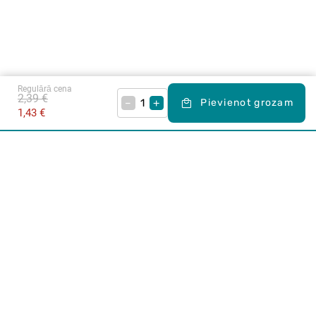
Regulārā cena
2,39 €
–
+
Pievienot grozam
1,43 €
Karjera Drogās
BUJ Biežāk uzdotie jautājumi
Lietošanas noteikumi