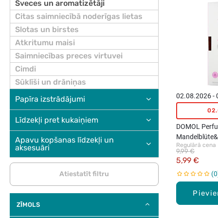
Sveces un aromatizētāji
Citas saimniecībā noderīgas lietas
Slotas un birstes
Atkritumu maisi
Saimniecības preces virtuvei
Cimdi
Sūklīši un drāniņas
02.08.2026 -
Papīra izstrādājumi
02
Līdzekļi pret kukaiņiem
DOMOL Perfu
Mandelblüte&
Apavu kopšanas līdzekļi un
Regulārā cena
aksesuāri
kociņi, 90ml
9,99 €
5,99 €
Atiestatīt filtru
0
Pievi
ZĪMOLS