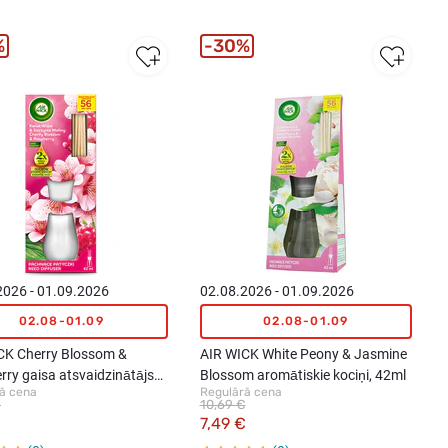
%
30%
2026 - 01.09.2026
02.08.2026 - 01.09.2026
02.08-01.09
02.08-01.09
CK Cherry Blossom &
AIR WICK White Peony & Jasmine
ry gaisa atsvaidzinātājs
Blossom aromātiskie kociņi, 42ml
ā cena
Regulārā cena
bru difuzoru, 42ml
€
10,69 €
€
7,49 €