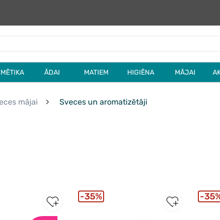
MĒTIKA
ĀDAI
MATIEM
HIGIĒNA
MĀJAI
A
eces mājai
Sveces un aromatizētāji
35%
35