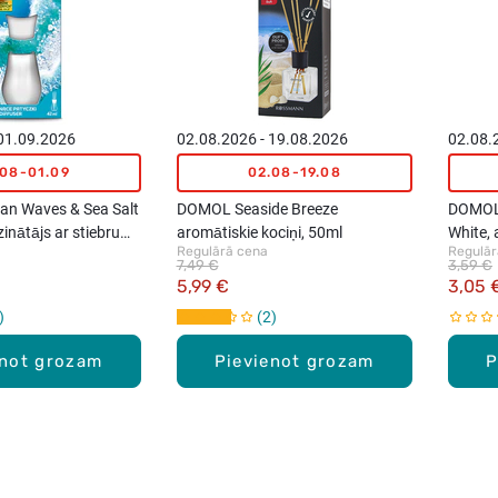
 01.09.2026
02.08.2026 - 19.08.2026
02.08.
.08-01.09
02.08-19.08
an Waves & Sea Salt
DOMOL Seaside Breeze
DOMOL 
inātājs ar stiebru
aromātiskie kociņi, 50ml
White,
Regulārā cena
Regulār
l
7,49 €
3,59 €
5,99 €
3,05 
2
enot grozam
Pievienot grozam
P