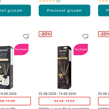
0
enot grozam
Pievienot grozam
P
20%
20
Tikai Drogās!
Tikai Drogās!
 19.08.2026
02.08.2026 - 19.08.2026
02.08.
.08-19.08
02.08-19.08
n Vanille
DOMOL Luxury Black aromātiskie
DOMOL 