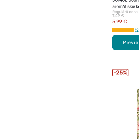
aromātiskie k
Regulārā cena
7,49 €
5,99 €
2
Pievi
25%