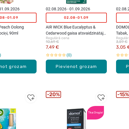
 01.09.2026
02.08.2026 - 01.09.2026
02.08.
.08-01.09
02.08-01.09
Peach Oolong
AIR WICK Blue Eucalyptus &
DOMOL 
ociņi, 90ml
Cedarwood gaisa atsvaidzinātājs
Tabak,
Regulārā cena
Regulār
ar stiebru difuzoru, 42ml
10,69 €
3,59 €
7,49 €
3,05 
0
enot grozam
Pievienot grozam
P
20%
15%
Tikai Drogās!