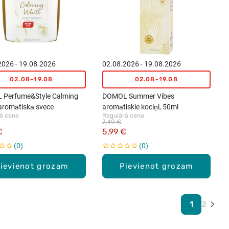
2026 - 19.08.2026
02.08.2026 - 19.08.2026
02.08-19.08
02.08-19.08
Perfume&Style Calming
DOMOL Summer Vibes
 aromātiskā svece
aromātiskie kociņi, 50ml
ā cena
Regulārā cena
7,49 €
€
5,99 €
0
0
ievienot grozam
Pievienot grozam
1
2