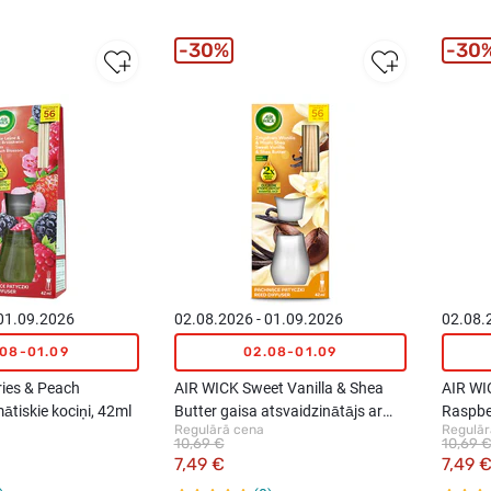
30%
30
 01.09.2026
02.08.2026 - 01.09.2026
02.08.
.08-01.09
02.08-01.09
ries & Peach
AIR WICK Sweet Vanilla & Shea
AIR WI
tiskie kociņi, 42ml
Butter gaisa atsvaidzinātājs ar
Raspber
Regulārā cena
Regulār
stiebru difuzoru, 42ml
ar stie
10,69 €
10,69 
7,49 €
7,49 