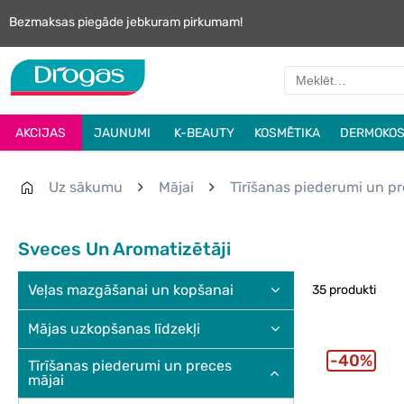
Bezmaksas piegāde jebkuram pirkumam!
AKCIJAS
JAUNUMI
K-BEAUTY
KOSMĒTIKA
DERMOKOS
Uz sākumu
Mājai
Tīrīšanas piederumi un pr
Sveces Un Aromatizētāji
Veļas mazgāšanai un kopšanai
35 produkti
Mājas uzkopšanas līdzekļi
40%
Tīrīšanas piederumi un preces
mājai