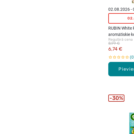
02.08.2026 -
02
RUBIN White 
aromātiskie k
Regulārā cena
8,99 €
6,74 €
0
Pievi
30%