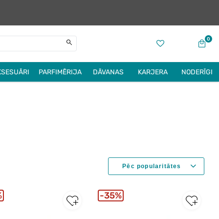
0
KSESUĀRI
PARFIMĒRIJA
DĀVANAS
KARJERA
NODERĪGI
%
35%