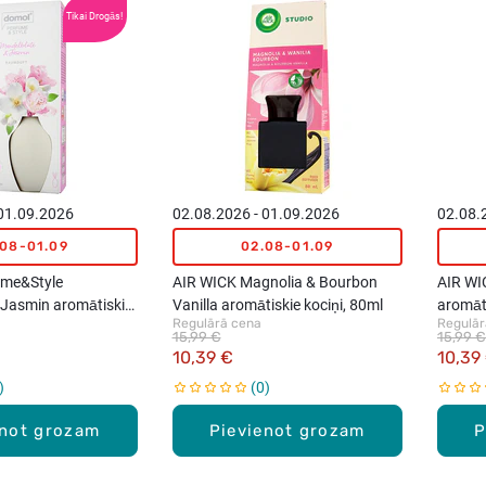
Tikai Drogās!
 01.09.2026
02.08.2026 - 01.09.2026
02.08.
.08-01.09
02.08-01.09
me&Style
AIR WICK Magnolia & Bourbon
AIR WI
Jasmin aromātiskie
Vanilla aromātiskie kociņi, 80ml
aromāti
Regulārā cena
Regulār
15,99 €
15,99 €
10,39 €
10,39
0
enot grozam
Pievienot grozam
P