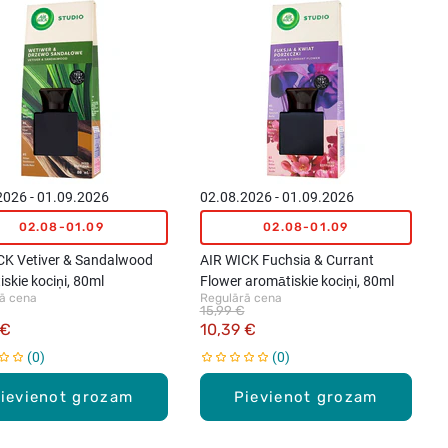
2026 - 01.09.2026
02.08.2026 - 01.09.2026
02.08-01.09
02.08-01.09
CK Vetiver & Sandalwood
AIR WICK Fuchsia & Currant
skie kociņi, 80ml
Flower aromātiskie kociņi, 80ml
ā cena
Regulārā cena
15,99 €
 €
10,39 €
0
0
ievienot grozam
Pievienot grozam