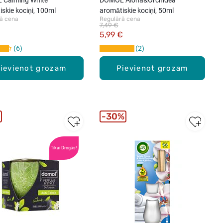
skie kociņi, 100ml
aromātiskie kociņi, 50ml
ā cena
Regulārā cena
7,49 €
5,99 €
6
2
ievienot grozam
Pievienot grozam
30%
Tikai Drogās!