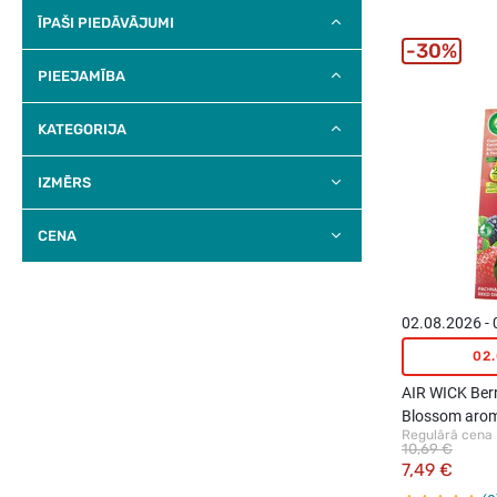
ĪPAŠI PIEDĀVĀJUMI
30%
PIEEJAMĪBA
KATEGORIJA
IZMĒRS
CENA
02.08.2026 -
02
AIR WICK Ber
Blossom aromā
Regulārā cena
10,69 €
7,49 €