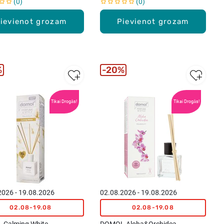
0
0
ievienot grozam
Pievienot grozam
%
20%
Tikai Drogās!
Tikai Drogās!
2026 - 19.08.2026
02.08.2026 - 19.08.2026
02.08-19.08
02.08-19.08
Calming White
DOMOL Aloha&Orchidea