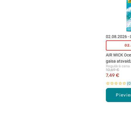
02.08.2026 -
02
AIR WICK Oce
gaisa atsvaidz
Regulārā cena
difuzoru, 42m
10,69 €
7,49 €
0
Pievi