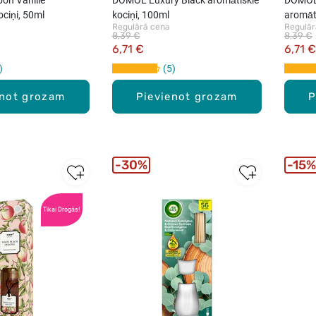
ociņi, 50ml
kociņi, 100ml
aromāti
Regulārā cena
Regulār
8,39 €
8,39 €
6,71 €
6,71 €
5
enot grozam
Pievienot grozam
P
30%
15%
Tikai Drogās!