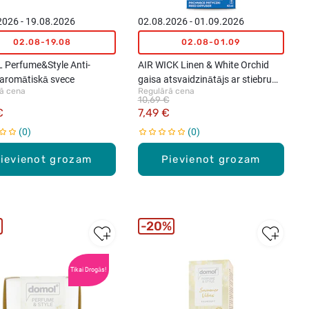
2026 - 19.08.2026
02.08.2026 - 01.09.2026
02.08-19.08
02.08-01.09
Perfume&Style Anti-
AIR WICK Linen & White Orchid
 aromātiskā svece
gaisa atsvaidzinātājs ar stiebru
ā cena
Regulārā cena
difuzoru, 42ml
10,69 €
€
7,49 €
0
0
ievienot grozam
Pievienot grozam
20%
Tikai Drogās!