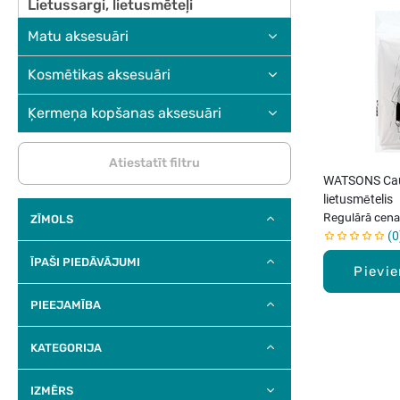
Lietussargi, lietusmēteļi
Matu aksesuāri
Kosmētikas aksesuāri
Ķermeņa kopšanas aksesuāri
Atiestatīt filtru
WATSONS Cau
lietusmētelis
Regulārā cena
ZĪMOLS
0
ĪPAŠI PIEDĀVĀJUMI
Pievi
PIEEJAMĪBA
KATEGORIJA
IZMĒRS