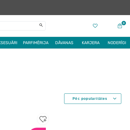
0
KSESUĀRI
PARFIMĒRIJA
DĀVANAS
KARJERA
NODERĪGI