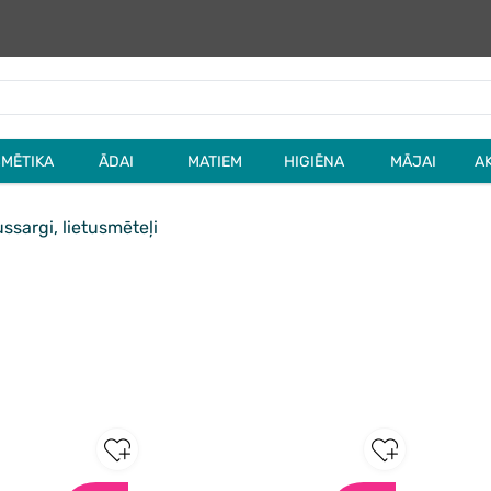
MĒTIKA
ĀDAI
MATIEM
HIGIĒNA
MĀJAI
A
ssargi, lietusmēteļi