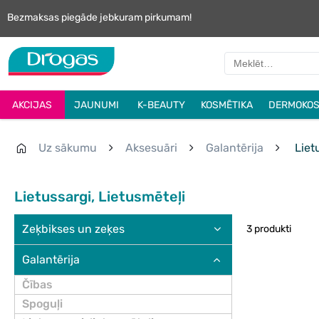
Bezmaksas piegāde jebkuram pirkumam!
AKCIJAS
JAUNUMI
K-BEAUTY
KOSMĒTIKA
DERMOKOS
Uz sākumu
Aksesuāri
Galantērija
Lietu
Lietussargi, Lietusmēteļi
Zeķbikses un zeķes
3 produkti
Galantērija
Čības
Spoguļi