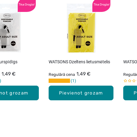
Tikai Drogās!
Tikai Drogās!
rspīdīgs
WATSONS Dzeltens lietusmētelis
WATSON
1,49 €
1,49 €
Regulārā cena
Regulā
1
enot grozam
Pievienot grozam
P