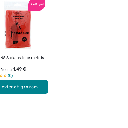
Tikai Drogās!
S Sarkans lietusmētelis
1,49 €
rā cena
0
ievienot grozam