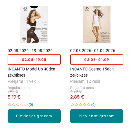
02.08.2026 - 19.08.2026
02.08.2026 - 01.09.2026
02.08-19.08
02.08-01.09
INCANTO Model Up 40den
INCANTO Cosmo 15den
zeķbikses
zeķbikses
Pieejami 11 veidi
Pieejami 12 veidi
Regulārā cena
Regulārā cena
7,99 €
4,39 €
5,19 €
2,85 €
0
0
Pievienot grozam
Pievienot grozam