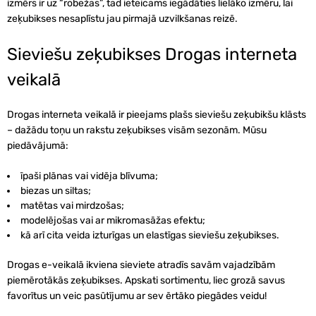
izmērs ir uz “robežas”, tad ieteicams iegādāties lielāko izmēru, lai
zeķubikses nesaplīstu jau pirmajā uzvilkšanas reizē.
Sieviešu zeķubikses Drogas interneta
veikalā
Drogas interneta veikalā ir pieejams plašs sieviešu zeķubikšu klāsts
– dažādu toņu un rakstu zeķubikses visām sezonām. Mūsu
piedāvājumā:
īpaši plānas vai vidēja blīvuma;
biezas un siltas;
matētas vai mirdzošas;
modelējošas vai ar mikromasāžas efektu;
kā arī cita veida izturīgas un elastīgas sieviešu zeķubikses.
Drogas e-veikalā ikviena sieviete atradīs savām vajadzībām
piemērotākās zeķubikses. Apskati sortimentu, liec grozā savus
favorītus un veic pasūtījumu ar sev ērtāko piegādes veidu!