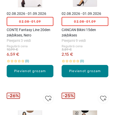
02.08.2026 - 01.09.2026
02.08.2026 - 01.09.2026
02.08-01.09
02.08-01.09
CONTE Fantasy Line 20den
CANCAN Bikini 15den
zeķbikses, Nero
zeķbikses
Pieejami 3 veidi
Pieejami 9 veidi
Regulārā cena
Regulārā cena
10,99 €
3,59 €
6,59 €
2,15 €
0
0
Pievienot grozam
Pievienot grozam
26%
25%