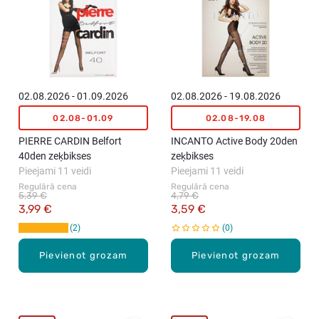
02.08.2026 - 01.09.2026
02.08.2026 - 19.08.2026
02.08-01.09
02.08-19.08
PIERRE CARDIN Belfort
INCANTO Active Body 20den
40den zeķbikses
zeķbikses
Pieejami 11 veidi
Pieejami 11 veidi
Regulārā cena
Regulārā cena
5,39 €
4,79 €
3,99 €
3,59 €
2
0
Pievienot grozam
Pievienot grozam