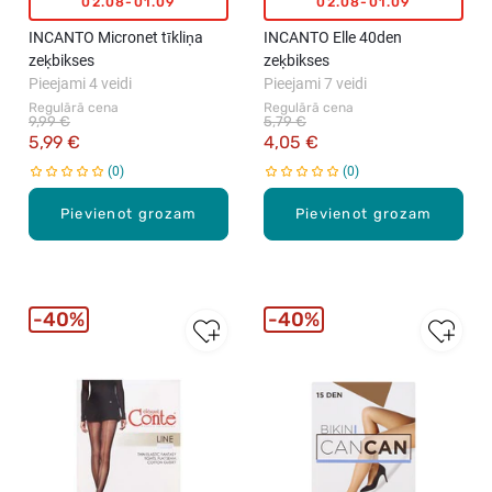
02.08-01.09
02.08-01.09
INCANTO Micronet tīkliņa
INCANTO Elle 40den
zeķbikses
zeķbikses
Pieejami 4 veidi
Pieejami 7 veidi
Regulārā cena
Regulārā cena
9,99 €
5,79 €
5,99 €
4,05 €
0
0
Pievienot grozam
Pievienot grozam
40%
40%