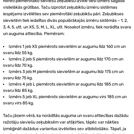
Nereti piemērotāko sieviešu zeķubikšu izvēlē tieši izmērs sagādā
vislielākās grūtības. Taču izprotot zeķubikšu izmēru sistēmas
iespējams izvēlēties sev piemērotāki zeķubikšu pāri. Zeķubikses
sievietēm tiek iedalītas divās populārākajās izmēru sistēmās – 1, 2,
3, 4, 5, utt. un XS, S, M, L, XL, utt. Nosakot izmēru, tiek norādīta svara
un auguma attiecība. Piemēram:
Izmērs 1 jeb XS piemērots sievietēm ar augumu līdz 160 cm un
svaru līdz 55 kg.
Izmērs 2 jeb S piemērots sievietēm ar augumu līdz 170 cm un
svaru līdz 70 kg.
Izmērs 3 jeb M piemērots sievietēm ar augumu līdz 175 cm un
svaru līdz 75 kg.
Izmērs 4 jeb L piemērots sievietēm ar augumu līdz 185 cm un
svaru līdz 85 kg.
Izmērs 5 jeb XL piemērots sievietēm ar augumu virs 185 cm un
svaru virs 85 kg.
Taču jāņem vērā, ka norādītās auguma un svaru attiecības dažādu
ražotāju sieviešu zeķubiksēm var atšķirties, tāpēc var nākties
izmēģināt dažādus variantus izvēloties sev atbilstošāko. Tāpat, ja