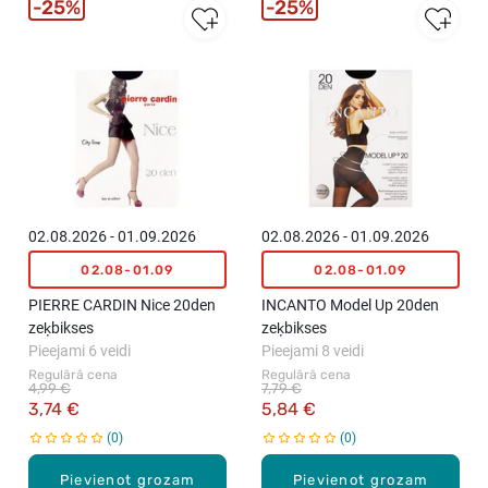
25%
25%
02.08.2026 - 01.09.2026
02.08.2026 - 01.09.2026
02.08-01.09
02.08-01.09
PIERRE CARDIN Nice 20den
INCANTO Model Up 20den
zeķbikses
zeķbikses
Pieejami 6 veidi
Pieejami 8 veidi
Regulārā cena
Regulārā cena
4,99 €
7,79 €
3,74 €
5,84 €
0
0
Pievienot grozam
Pievienot grozam