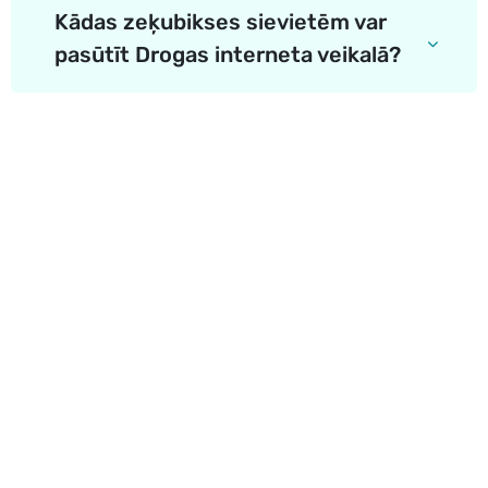
Kādas zeķubikses sievietēm var
pasūtīt Drogas interneta veikalā?
Karjera Drogās
BUJ Biežāk uzdotie jautājumi
Lietošanas noteikumi
Par Drogas