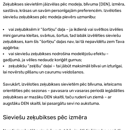
Zeķubikses sievietēm jāizvēlas pēc modeļa, blīvuma (DEN), izmēra,
sastāva, krāsas un savām personīgajām preferencēm. Izvēloties
sieviešu zeķubikses pēc modeļa pievērs uzmanību:
vai zeķubiksēm ir “šortiņu” daļa – ja ikdienā vai svētkos izvēlies
mini garuma kleitas, svārkus, šortus, tad labāk izvēlēties sieviešu
zeķubikses, kam šīs “šortiņu” daļas nav, lai tā nepavīdētu zem Tava
apģērba;
vai sieviešu zeķubikses nodrošina modelējošu efektu –
gadījumā, ja vēlies nedaudz koriģēt gurnus;
zeķubikšu “zeķīšu” daļai – tai jābūt maksimāli blīvai un izturīgai,
lai novērstu plīšanu un caurumu veidošanos.
Savukārt, izvēloties zeķubikses sievietēm pēc blīvuma, ieteicams
orientēties pēc sezonas – pavasara un vasaras periodā iegādāties
zeķubikses ar mazāku DEN skaitli, taču rudenī un ziemā – ar
augstāku DEN skaitli, lai pasargātu sevi no aukstuma.
Sieviešu zeķubikses pēc izmēra