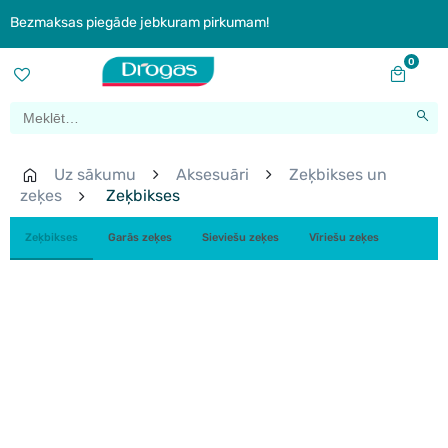
Bezmaksas piegāde jebkuram pirkumam!
0
Uz sākumu
Aksesuāri
Zeķbikses un
zeķes
Zeķbikses
Zeķbikses
Garās zeķes
Sieviešu zeķes
Vīriešu zeķes