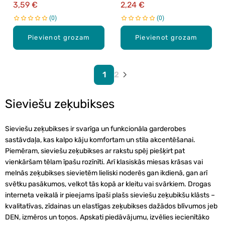
3,59 €
2,24 €
0
0
Pievienot grozam
Pievienot grozam
1
2
Sieviešu zeķubikses
Sieviešu zeķubikses ir svarīga un funkcionāla garderobes
sastāvdaļa, kas kalpo kāju komfortam un stila akcentēšanai.
Piemēram, sieviešu zeķubikses ar rakstu spēj piešķirt pat
vienkāršam tēlam īpašu rozīnīti. Arī klasiskās miesas krāsas vai
melnās zeķubikses sievietēm lieliski noderēs gan ikdienā, gan arī
svētku pasākumos, velkot tās kopā ar kleitu vai svārkiem. Drogas
interneta veikalā ir pieejams īpaši plašs sieviešu zeķubikšu klāsts –
kvalitatīvas, zīdainas un elastīgas zeķubikses dažādos blīvumos jeb
DEN, izmēros un toņos. Apskati piedāvājumu, izvēlies iecienītāko