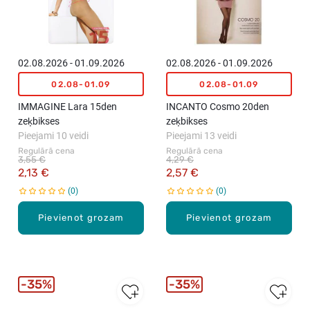
02.08.2026 - 01.09.2026
02.08.2026 - 01.09.2026
02.08-01.09
02.08-01.09
IMMAGINE Lara 15den
INCANTO Cosmo 20den
zeķbikses
zeķbikses
Pieejami 10 veidi
Pieejami 13 veidi
Regulārā cena
Regulārā cena
3,55 €
4,29 €
2,13 €
2,57 €
0
0
Pievienot grozam
Pievienot grozam
35%
35%