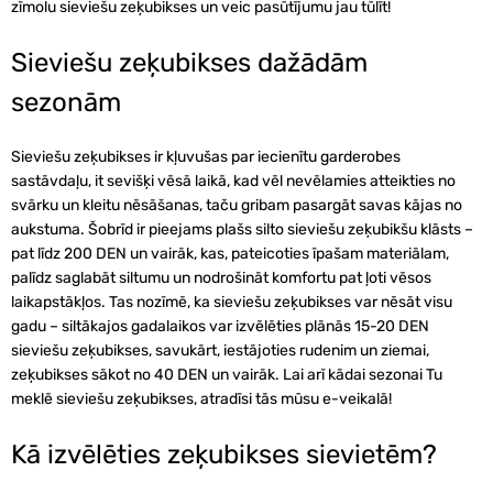
zīmolu sieviešu zeķubikses un veic pasūtījumu jau tūlīt!
Sieviešu zeķubikses dažādām
sezonām
Sieviešu zeķubikses ir kļuvušas par iecienītu garderobes
sastāvdaļu, it sevišķi vēsā laikā, kad vēl nevēlamies atteikties no
svārku un kleitu nēsāšanas, taču gribam pasargāt savas kājas no
aukstuma. Šobrīd ir pieejams plašs silto sieviešu zeķubikšu klāsts –
pat līdz 200 DEN un vairāk, kas, pateicoties īpašam materiālam,
palīdz saglabāt siltumu un nodrošināt komfortu pat ļoti vēsos
laikapstākļos. Tas nozīmē, ka sieviešu zeķubikses var nēsāt visu
gadu – siltākajos gadalaikos var izvēlēties plānās 15-20 DEN
sieviešu zeķubikses, savukārt, iestājoties rudenim un ziemai,
zeķubikses sākot no 40 DEN un vairāk. Lai arī kādai sezonai Tu
meklē sieviešu zeķubikses, atradīsi tās mūsu e-veikalā!
Kā izvēlēties zeķubikses sievietēm?