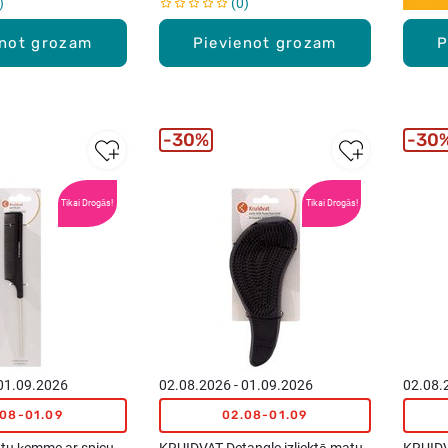
0
enot grozam
Pievienot grozam
P
30%
30
Tikai Drogās!
Tikai Drogās!
 01.09.2026
02.08.2026 - 01.09.2026
02.08.
.08-01.09
02.08-01.09
u ķemme ar spicu
KRUIDVAT Detangle izliektā matu
KRUIDV