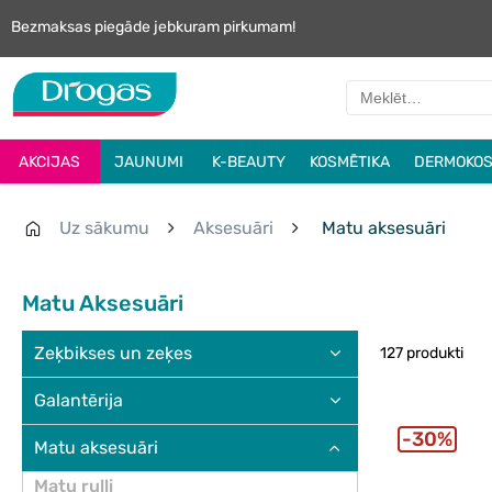
Bezmaksas piegāde jebkuram pirkumam!
AKCIJAS
JAUNUMI
K-BEAUTY
KOSMĒTIKA
DERMOKOS
Uz sākumu
Aksesuāri
Matu aksesuāri
Matu Aksesuāri
Zeķbikses un zeķes
127 produkti
Galantērija
30%
Matu aksesuāri
Matu ruļļi