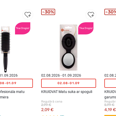
30%
30
Tikai Drogās!
Tikai Drogās!
 01.09.2026
02.08.2026 - 01.09.2026
02.08.
.08-01.09
02.08-01.09
fesionāla matu
KRUIDVAT Matu suka ar spoguli
KRUIDVA
izmēra
garums
Regulārā cena
Regulār
2,99 €
5,99 €
2,09 €
4,19 €