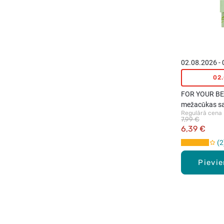
02.08.2026 -
02
FOR YOUR BE
mežacūkas s
Regulārā cena
7,99 €
6,39 €
2
Pievi