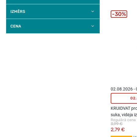
IZMĒRS
30%
CENA
02.08.2026 -
02
KRUIDVAT pro
suka, vidēja 
Regulārā cena
3,99 €
2,79 €