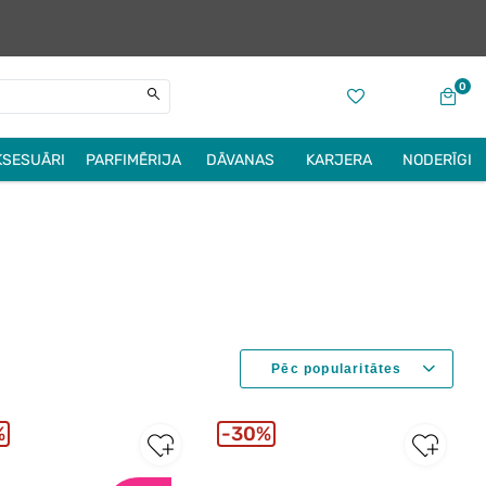
0
KSESUĀRI
PARFIMĒRIJA
DĀVANAS
KARJERA
NODERĪGI
%
30%