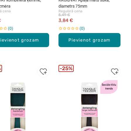
zmēra
diametrs 75mm
ā cena
Regulārā cena
5,49 €
€
3,84 €
0
0
ievienot grozam
Pievienot grozam
%
25%
Sociālo tīklu
trends