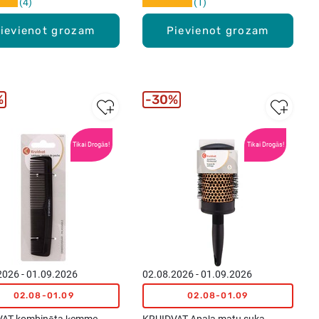
4
1
ievienot grozam
Pievienot grozam
%
30%
Tikai Drogās!
Tikai Drogās!
2026 - 01.09.2026
02.08.2026 - 01.09.2026
02.08-01.09
02.08-01.09
AT kombinēta ķemme,
KRUIDVAT Apaļa matu suka,