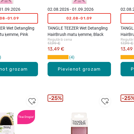
 01.09.2026
02.08.2026 - 01.09.2026
02.08.
.08-01.09
02.08-01.09
ER Wet Detangling
TANGLE TEEZER Wet Detangling
TANGLE
tu ķemme, Pink
HairBrush matu ķemme, Black
HairBr
Regulārā cena
Regulār
17,99 €
17,99 €
13,49 €
13,49
4
enot grozam
Pievienot grozam
P
25%
25
Tikai Drogās!