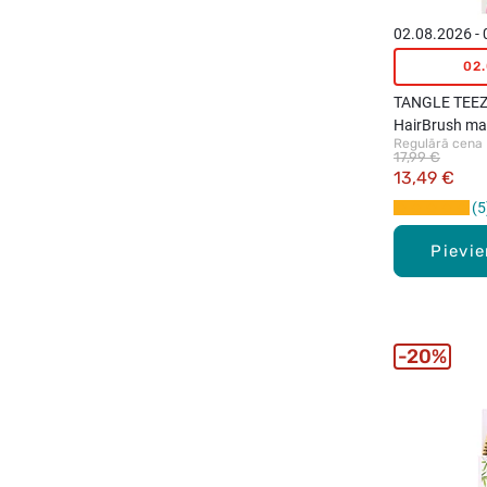
02.08.2026 -
02
TANGLE TEEZ
HairBrush ma
Regulārā cena
17,99 €
13,49 €
5
Pievi
20%