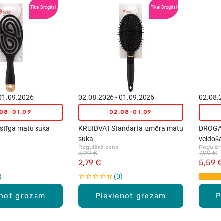
Tikai Drogās!
Tikai Drogās!
 01.09.2026
02.08.2026 - 01.09.2026
02.08.
.08-01.09
02.08-01.09
stīga matu suka
KRUIDVAT Standarta izmēra matu
DROGA
suka
veidoš
Regulārā cena
Regulār
3,99 €
7,99 €
2,79 €
5,59 
0
enot grozam
Pievienot grozam
P