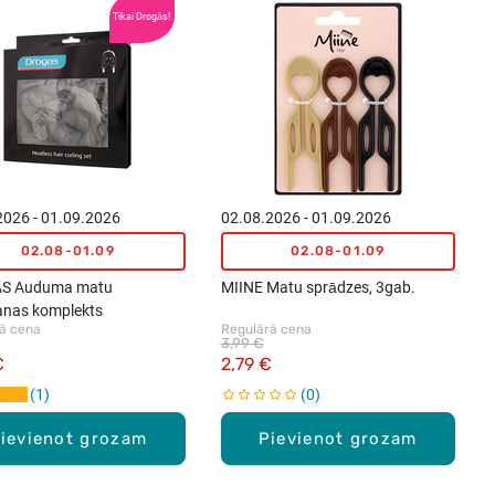
Tikai Drogās!
2026 - 01.09.2026
02.08.2026 - 01.09.2026
02.08-01.09
02.08-01.09
S Auduma matu
MIINE Matu sprādzes, 3gab.
anas komplekts
ā cena
Regulārā cena
3,99 €
€
2,79 €
1
0
ievienot grozam
Pievienot grozam