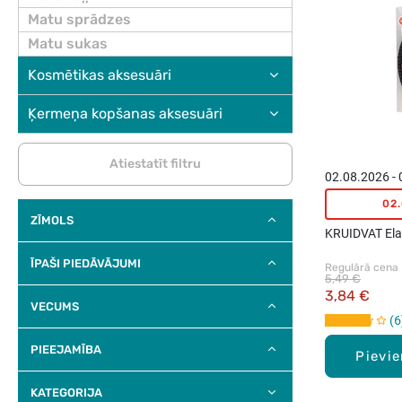
Matu sprādzes
Matu sukas
Kosmētikas aksesuāri
Ķermeņa kopšanas aksesuāri
Atiestatīt filtru
02.08.2026 -
02
ZĪMOLS
KRUIDVAT Ela
ĪPAŠI PIEDĀVĀJUMI
Regulārā cena
5,49 €
3,84 €
VECUMS
6
PIEEJAMĪBA
Pievi
KATEGORIJA