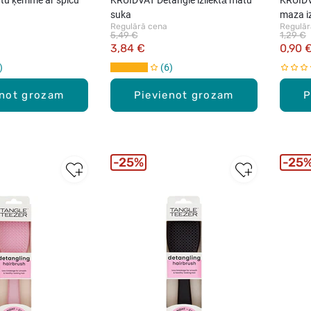
suka
maza i
Regulārā cena
Regulār
5,49 €
1,29 €
3,84 €
0,90 
6
enot grozam
Pievienot grozam
P
25%
25