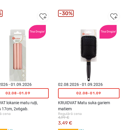
%
30%
Tikai Drogās!
Tikai Drogās!
2026 - 01.09.2026
02.08.2026 - 01.09.2026
02.08-01.09
02.08-01.09
T lokanie matu ruļļi,
KRUIDVAT Matu suka gariem
 17cm, 2x6gab.
matiem
ā cena
Regulārā cena
4,99 €
3,49 €