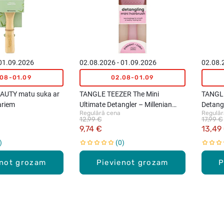
 01.09.2026
02.08.2026 - 01.09.2026
02.08.
.08-01.09
02.08-01.09
AUTY matu suka ar
TANGLE TEEZER The Mini
TANGLE
ariem
Ultimate Detangler – Millenian
Detang
Regulārā cena
Regulār
Pink matu suka
ķemme,
12,99 €
17,99 €
9,74 €
13,49
0
enot grozam
Pievienot grozam
P