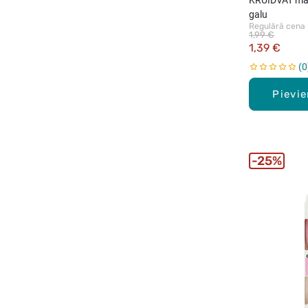
galu
Regulārā cena
1,99 €
1,39 €
0
Pievi
25%