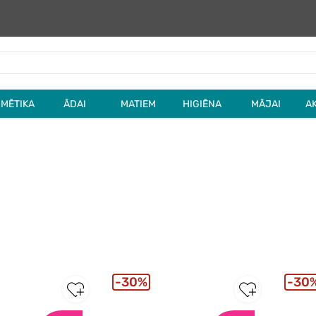
MĒTIKA
ĀDAI
MATIEM
HIGIĒNA
MĀJAI
A
30%
30