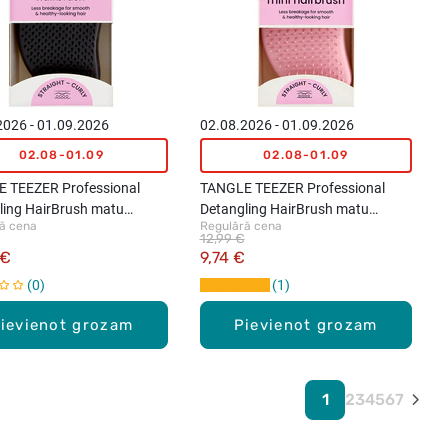
2026 - 01.09.2026
02.08.2026 - 01.09.2026
02.08-01.09
02.08-01.09
 TEEZER Professional
TANGLE TEEZER Professional
ling HairBrush matu
Detangling HairBrush matu
ā cena
Regulārā cena
 Panther Black
ķemme Mini, Millenial Pink
12,99 €
 €
9,74 €
0
1
ievienot grozam
Pievienot grozam
1
2
3
4
5
6
7