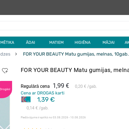
MĒTIKA
ĀDAI
MATIEM
HIGIĒNA
MĀJAI
A
ādzes
FOR YOUR BEAUTY Matu gumijas, melnas, 10gab.
FOR YOUR BEAUTY Matu gumijas, melna
1,99 €
Regulārā cena
0,20 €
gab.
 Drogās!
Cena ar DROGAS karti
1,39 €
0,14 €
gab.
Piedāvājums ir spēkā no
03.08.2026 - 10.08.2026