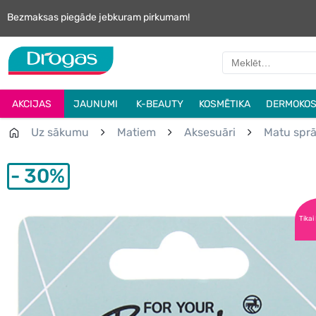
Bezmaksas piegāde jebkuram pirkumam!
AKCIJAS
JAUNUMI
K-BEAUTY
KOSMĒTIKA
DERMOKOS
Uz sākumu
Matiem
Aksesuāri
Matu spr
30%
Tikai