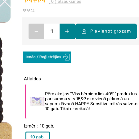
( 0 ) atsauksmes
556624
–
+
Pievienot grozam
Atlaides
Pērc akcijas “Viss bērniem līdz 40%” produktus
par summu virs 15,99 eiro vienā pirkumā un
saņem dāvanā HAPPY Sensitive mitrās salvetes
10 gab. Tikai e-veikalā!
Izmēri
10 gab.
10 gab.