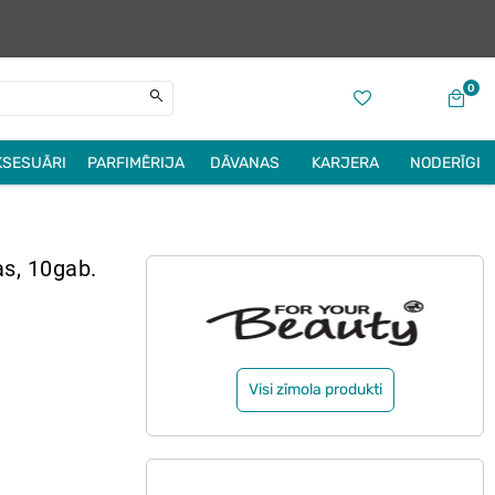
0
KSESUĀRI
PARFIMĒRIJA
DĀVANAS
KARJERA
NODERĪGI
s, 10gab.
Visi zīmola produkti