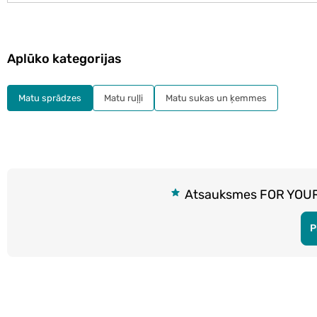
Aplūko kategorijas
Matu sprādzes
Matu ruļļi
Matu sukas un ķemmes
Atsauksmes FOR YOUR 
P