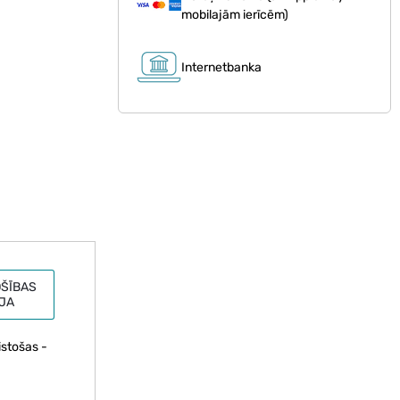
mobilajām ierīcēm)
Internetbanka
ŠĪBAS
JA
istošas -