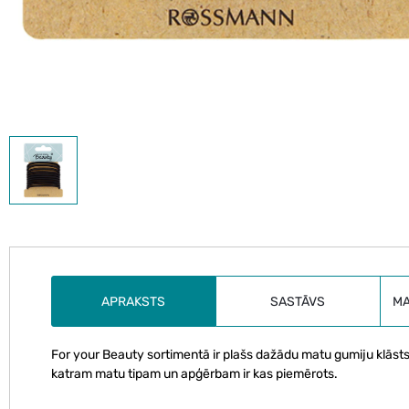
APRAKSTS
SASTĀVS
M
For your Beauty sortimentā ir plašs dažādu matu gumiju klāsts
katram matu tipam un apģērbam ir kas piemērots.