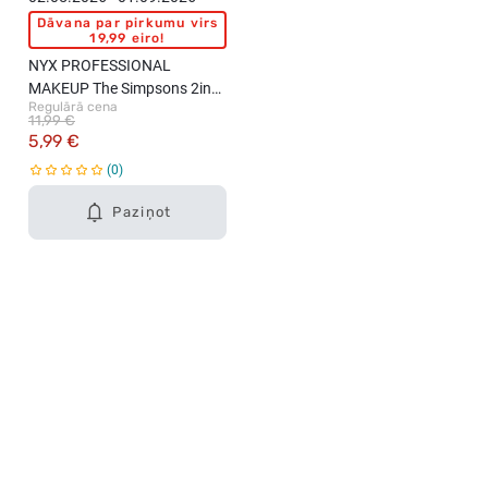
Dāvana par pirkumu virs
19,99 eiro!
NYX PROFESSIONAL
MAKEUP The Simpsons 2in1
Regulārā cena
uzacu un matu veidošanas
11,99 €
līdzeklis, 7ml
5,99 €
0
Paziņot
Karjera Drogās
BUJ Biežāk uzdotie jautājumi
Lietošanas noteikumi