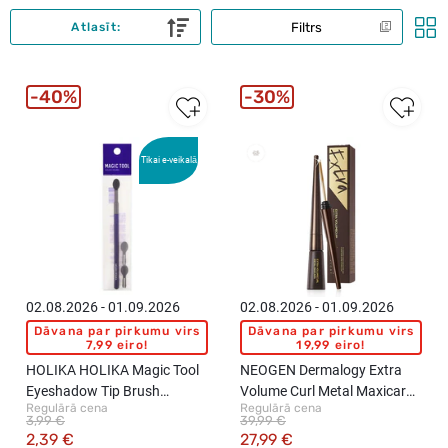
Filtrs
Atlasīt:
40%
30%
Tikai e-veikalā
New
02.08.2026 - 01.09.2026
02.08.2026 - 01.09.2026
Dāvana par pirkumu virs
Dāvana par pirkumu virs
7,99 eiro!
19,99 eiro!
HOLIKA HOLIKA Magic Tool
NEOGEN Dermalogy Extra
Eyeshadow Tip Brush
Volume Curl Metal Maxicara
Regulārā cena
Regulārā cena
aplikators acu ēnām, 1gab.
skropstu tuša, Brown, 4ml
3,99 €
39,99 €
2,39 €
27,99 €