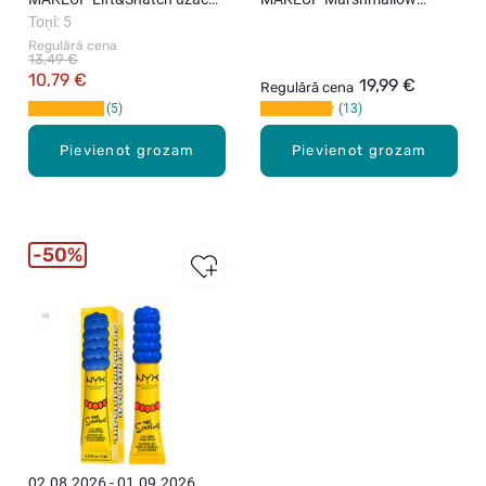
laineris, 1ml
Toņi: 5
Soothing Primer izlīdzinošā
grima bāze, 30ml
Regulārā cena
13,49 €
10,79 €
19,99 €
Regulārā cena
5
13
Pievienot grozam
Pievienot grozam
50%
New
02.08.2026 - 01.09.2026