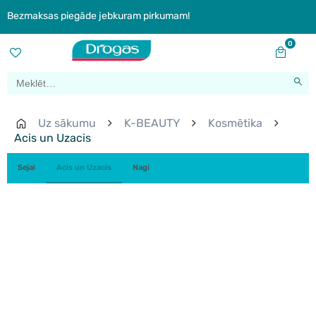
Bezmaksas piegāde jebkuram pirkumam!
0
Uz sākumu
K-BEAUTY
Kosmētika
Acis un Uzacis
Sejai
Acis un Uzacis
Nagi