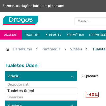
Bezmaksas piegāde jebkuram pirkumam!
AKCIJAS
JAUNUMI
K-BEAUTY
KOSMĒTIKA
DERMOKOS
Uz sākumu
Parfimērija
Vīriešu
Tualete
Tualetes Ūdeņi
Vīriešu
75 produkti
Dezodoranti
Tualetes ūdeņi
40%
Smaržas
Sieviešu