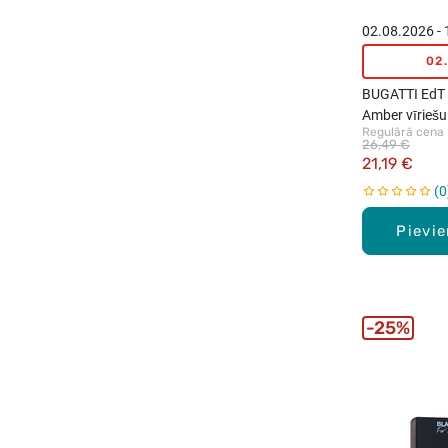
02.08.2026 -
02
BUGATTI EdT
Amber vīriešu
Regulārā cena
100ml
26,49 €
21,19 €
0
Pievi
25%