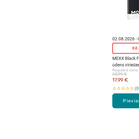
02.08.2026 -
02
MEXX Black F
ūdens vīrieši
Regulārā cena
23,99 €
17,99 €
0
Pievi