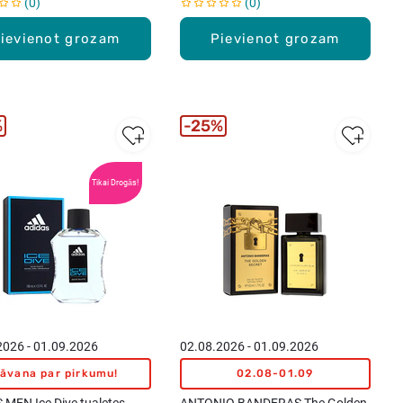
0
0
ievienot grozam
Pievienot grozam
%
25%
Tikai Drogās!
2026 - 01.09.2026
02.08.2026 - 01.09.2026
āvana par pirkumu!
02.08-01.09
 MEN Ice Dive tualetes
ANTONIO BANDERAS The Golden