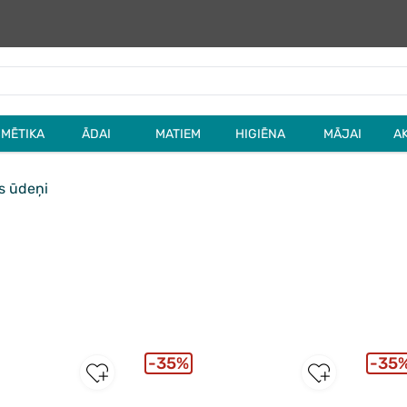
MĒTIKA
ĀDAI
MATIEM
HIGIĒNA
MĀJAI
A
s ūdeņi
35%
35