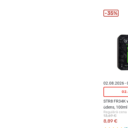
35%
02.08.2026 -
02
STR8 FR34K vī
ūdens, 100ml
Regulārā cena
13,69 €
8,89 €