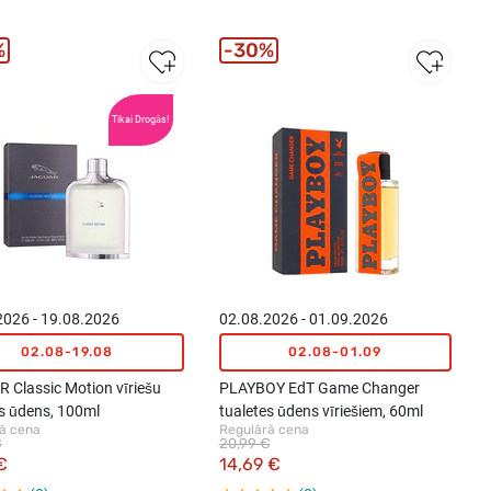
%
30%
Tikai Drogās!
2026 - 19.08.2026
02.08.2026 - 01.09.2026
02.08-19.08
02.08-01.09
 Classic Motion vīriešu
PLAYBOY EdT Game Changer
es ūdens, 100ml
tualetes ūdens vīriešiem, 60ml
ā cena
Regulārā cena
€
20,99 €
€
14,69 €