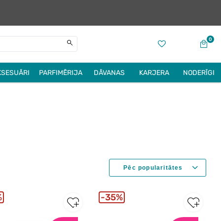
0
KSESUĀRI
PARFIMĒRIJA
DĀVANAS
KARJERA
NODERĪGI
%
35%