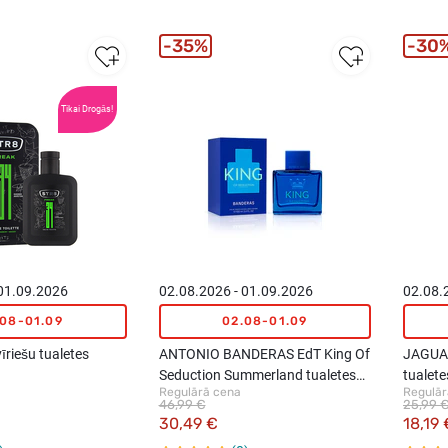
35%
30
Tikai Drogās!
 01.09.2026
02.08.2026 - 01.09.2026
02.08.
.08-01.09
02.08-01.09
riešu tualetes
ANTONIO BANDERAS EdT King Of
JAGUAR
Seduction Summerland tualetes
tualet
Regulārā cena
Regulār
ūdens vīriešiem, 100ml
46,99 €
25,99 
30,49 €
18,19 