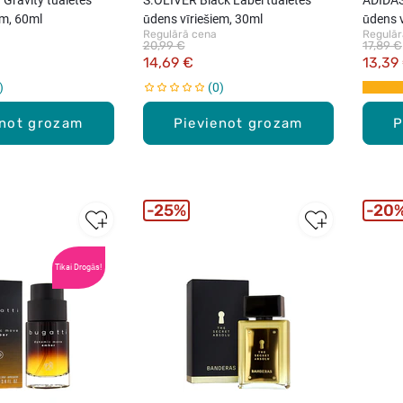
em, 60ml
ūdens vīriešiem, 30ml
ūdens v
Regulārā cena
Regulār
20,99 €
17,89 €
14,69 €
13,39
0
enot grozam
Pievienot grozam
P
25%
20
Tikai Drogās!