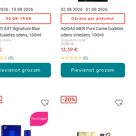
2026 - 19.08.2026
02.08.2026 - 01.09.2026
02.08-19.08
Dāvana par pirkumu!
I EdT Signature Blue
ADIDAS MEN Pure Game tualetes
 tualetes ūdens, 100ml
ūdens vīriešiem, 100ml
ā cena
Regulārā cena
€
17,89 €
€
13,39 €
0
0
ievienot grozam
Pievienot grozam
%
20%
Tikai Drogās!