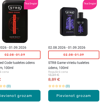
Tikai Drogās!
Tikai Drogās!
2026 - 01.09.2026
02.08.2026 - 01.09.2026
02.08-01.09
02.08-01.09
ed Code tualetes ūdens
STR8 Game vīriešu tualetes
em, 100ml
ūdens, 100ml
ā cena
Regulārā cena
€
13,69 €
€
8,89 €
0
0
ievienot grozam
Pievienot grozam