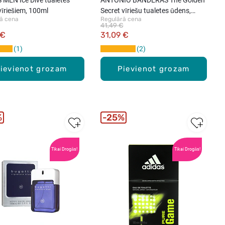
īriešiem, 100ml
Secret vīriešu tualetes ūdens,
ā cena
Regulārā cena
50ml
41,49 €
 €
31,09 €
1
2
ievienot grozam
Pievienot grozam
%
25%
Tikai Drogās!
Tikai Drogās!