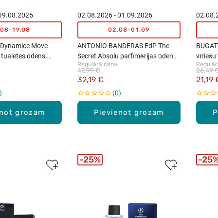
 19.08.2026
02.08.2026 - 01.09.2026
02.08.
.08-19.08
02.08-01.09
 Dynamice Move
ANTONIO BANDERAS EdP The
BUGATT
 tualetes ūdens,
Secret Absolu parfimērijas ūdens
vīriešu
Regulārā cena
Regulār
vīriešiem, 50ml
42,99 €
26,49 
32,19 €
21,19 
0
enot grozam
Pievienot grozam
P
25%
25