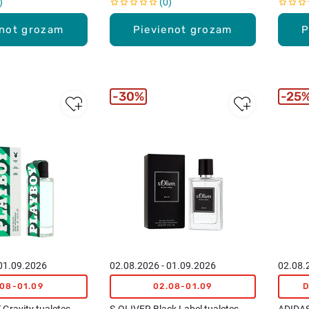
0
enot grozam
Pievienot grozam
P
30%
25
 01.09.2026
02.08.2026 - 01.09.2026
02.08.
.08-01.09
02.08-01.09
D
Gravity tualetes
S.OLIVER Black Label tualetes
ADIDAS