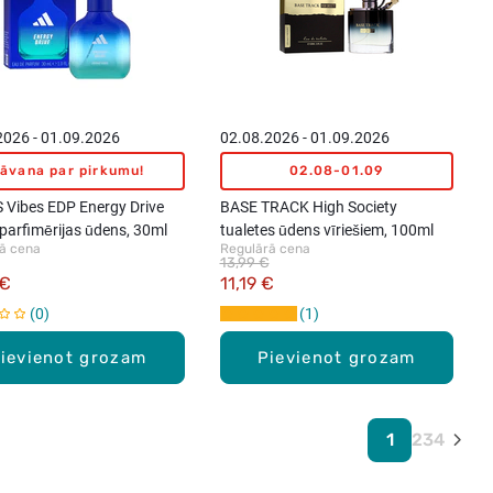
2026 - 01.09.2026
02.08.2026 - 01.09.2026
āvana par pirkumu!
02.08-01.09
 Vibes EDP Energy Drive
BASE TRACK High Society
parfimērijas ūdens, 30ml
tualetes ūdens vīriešiem, 100ml
ā cena
Regulārā cena
13,99 €
 €
11,19 €
0
1
ievienot grozam
Pievienot grozam
1
2
3
4