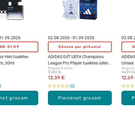
 01.09.2026
02.08.2026 - 01.09.2026
02.08.
.08-01.09
Dāvana par pirkumu!
D
or Him tualetes
ADIDAS EdT UEFA Champions
ADIDAS
em, 30ml
League Pro Player tualetes ūdens
Unisex 
Regulārā cena
Regulār
vīriešiem, 100ml
17,89 €
16,99 €
13,39 €
12,69
0
enot grozam
Pievienot grozam
P