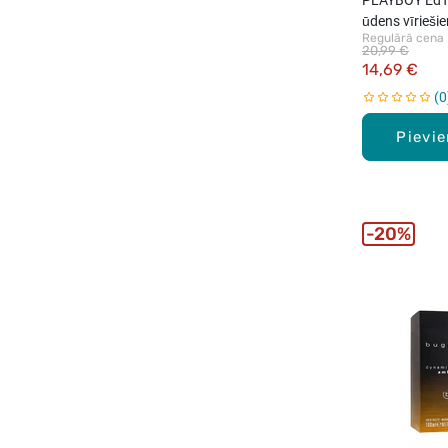
ūdens vīrieši
Regulārā cena
20,99 €
14,69 €
0
Pievi
20%