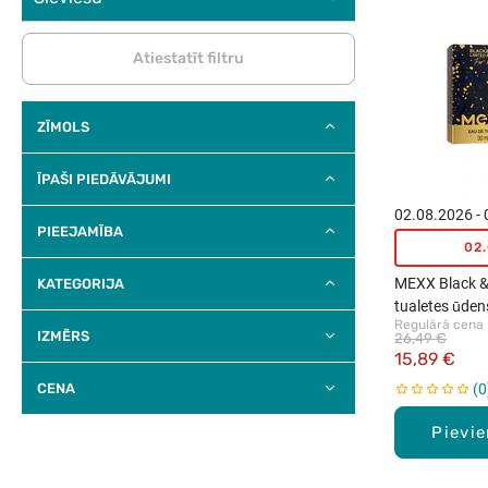
Atiestatīt filtru
ZĪMOLS
ĪPAŠI PIEDĀVĀJUMI
02.08.2026 -
PIEEJAMĪBA
02
MEXX Black &
KATEGORIJA
tualetes ūden
Regulārā cena
IZMĒRS
26,49 €
15,89 €
CENA
0
Pievi