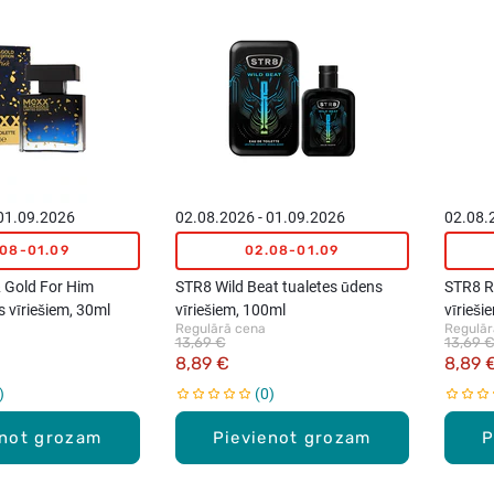
 01.09.2026
02.08.2026 - 01.09.2026
02.08.
.08-01.09
02.08-01.09
 Gold For Him
STR8 Wild Beat tualetes ūdens
STR8 R
s vīriešiem, 30ml
vīriešiem, 100ml
vīrieši
Regulārā cena
Regulār
13,69 €
13,69 
8,89 €
8,89 
0
enot grozam
Pievienot grozam
P