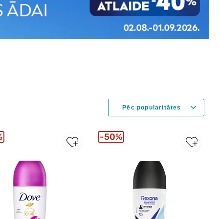
%
50%