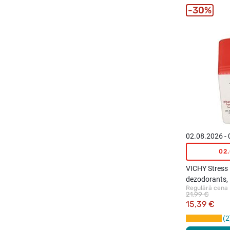
30%
02.08.2026 -
02
VICHY Stress R
dezodorants,
Regulārā cena
21,99 €
15,39 €
2