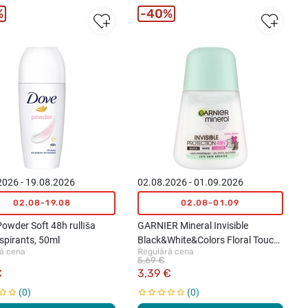
%
40%
2026 - 19.08.2026
02.08.2026 - 01.09.2026
02.08-19.08
02.08-01.09
owder Soft 48h rullīša
GARNIER Mineral Invisible
spirants, 50ml
Black&White&Colors Floral Touch
ā cena
Regulārā cena
48h dezodorants-rullītis, 50ml
5,69 €
€
3,39 €
0
0