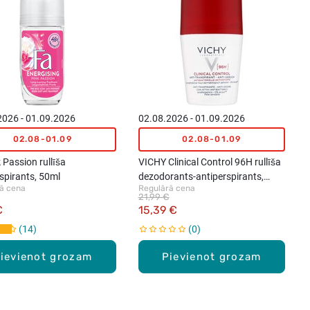
2026 - 01.09.2026
02.08.2026 - 01.09.2026
02.08-01.09
02.08-01.09
 Passion rullīša
VICHY Clinical Control 96H rullīša
spirants, 50ml
dezodorants-antiperspirants,
ā cena
Regulārā cena
50ml
21,99 €
€
15,39 €
14
0
ievienot grozam
Pievienot grozam