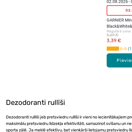
02.08.2026 -
02
GARNIER Miner
Black&White&
Regulārā cena
dezodorants-ru
5,69 €
3,39 €
1
Pievi
Dezodoranti rullīši
Dezodoranti rullīši jeb pretsviedru rullīši ir vieni no iecienītākajie
maksimālu pretsviedru līdzekļa efektivitāti, samazinot svīšanu un nep
sporta zālē. Ja meklē efektīvu, bet vienkārši lietojamu pretsviedru l