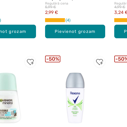
Regulārā cena
Regulār
5,99 €
4,99 €
2,99 €
3,24 
4
enot grozam
Pievienot grozam
P
50%
50