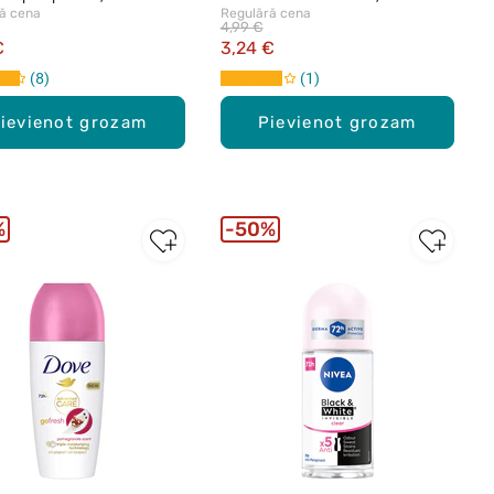
ā cena
Regulārā cena
4,99 €
€
3,24 €
8
1
ievienot grozam
Pievienot grozam
%
50%