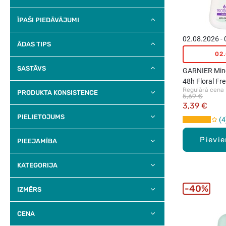
ĪPAŠI PIEDĀVĀJUMI
02.08.2026 -
ĀDAS TIPS
02
SASTĀVS
GARNIER Mine
48h Floral Fr
Regulārā cena
rullītis, 50ml
PRODUKTA KONSISTENCE
5,69 €
3,39 €
PIELIETOJUMS
4
Pievi
PIEEJAMĪBA
KATEGORIJA
40%
IZMĒRS
CENA