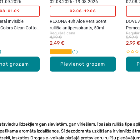
 01.09.2026
02.08.2026 - 19.08.2026
02.08.
.08-01.09
02.08-19.08
al Invisible
REXONA 48h Aloe Vera Scent
DOVE A
Colors Clean Cotton
rullīša antiperspirants, 50ml
Pomegr
Regulārā cena
Regulār
llītis, 50ml
antiper
4,99 €
5,99 €
2,49 €
2,99 
1
enot grozam
Pievienot grozam
P
m pretsviedru līdzekļiem gan sievietēm, gan vīriešiem. Īpašais rullīša tip
atīkama aromāta izdalīšanos. Šī dezodoranta uzklāšana ir vienlīdz ātra u
īdzekli, ieskaties Drogas e-veikala plašajā pretsviedru rullīšu piedāvājum