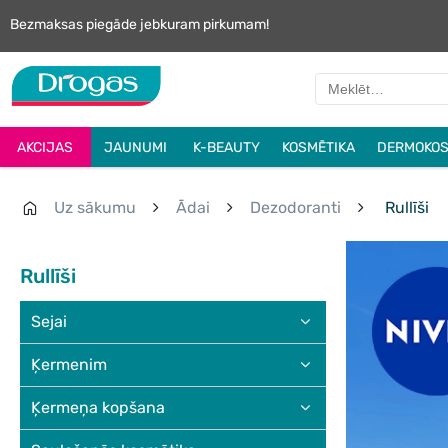
Bezmaksas piegāde jebkuram pirkumam!
AKCIJAS
JAUNUMI
K-BEAUTY
KOSMĒTIKA
DERMOKOS
Uz sākumu
Ādai
Dezodoranti
Rullīši
Rullīši
Sejai
Ķermenim
Ķermeņa kopšana