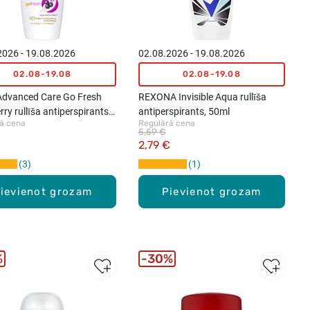
2026 - 19.08.2026
02.08.2026 - 19.08.2026
02.08-19.08
02.08-19.08
dvanced Care Go Fresh
REXONA Invisible Aqua rullīša
rry rullīša antiperspirants,
antiperspirants, 50ml
ā cena
Regulārā cena
5,59 €
€
2,79 €
3
1
ievienot grozam
Pievienot grozam
%
30%