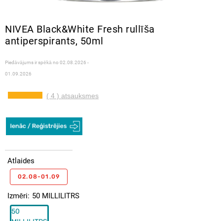
NIVEA Black&White Fresh rullīša
antiperspirants, 50ml
Piedāvājums ir spēkā no
02.08.2026 -
01.09.2026
( 4 ) atsauksmes
Atlaides
02.08-01.09
Izmēri
50 MILLILITRS
50