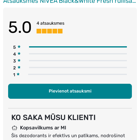
Atsauksmes NIVEA Black&White Fresh rullīša antiperspirants, 50ml
5.0
4 atsauksmes
5
4
3
2
1
Pievienot atsauksmi
KO SAKA MŪSU KLIENTI
Kopsavilkums ar MI
Šis dezodorants ir efektīvs un patīkams, nodrošinot