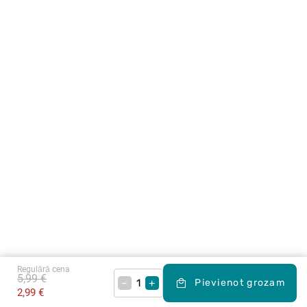
Regulārā cena
5,99 €
–
+
Pievienot grozam
2,99 €