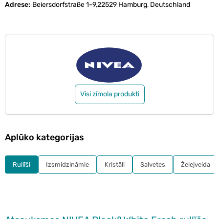
Adrese
Beiersdorfstraße 1-9,22529 Hamburg, Deutschland
Visi zīmola produkti
Aplūko kategorijas
Rullīši
Izsmidzināmie
Kristāli
Salvetes
Želejveida