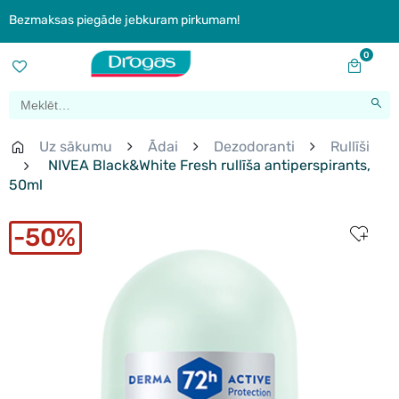
Bezmaksas piegāde jebkuram pirkumam!
0
Uz sākumu
Ādai
Dezodoranti
Rullīši
NIVEA Black&White Fresh rullīša antiperspirants,
50ml
50%