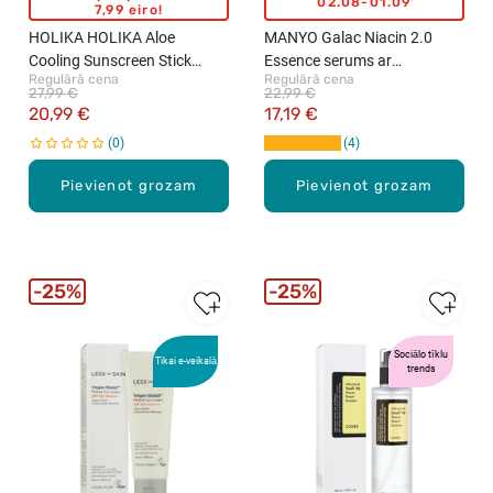
02.08-01.09
7,99 eiro!
HOLIKA HOLIKA Aloe
MANYO Galac Niacin 2.0
Cooling Sunscreen Stick
Essence serums ar
Regulārā cena
Regulārā cena
SPF50+ saules aizsargkrēma
galaktomīzes enzīmu sejai,
27,99 €
22,99 €
zīmulis, 23g
30ml
20,99 €
17,19 €
0
4
Pievienot grozam
Pievienot grozam
25%
25%
Sociālo tīklu
Tikai e-veikalā
trends