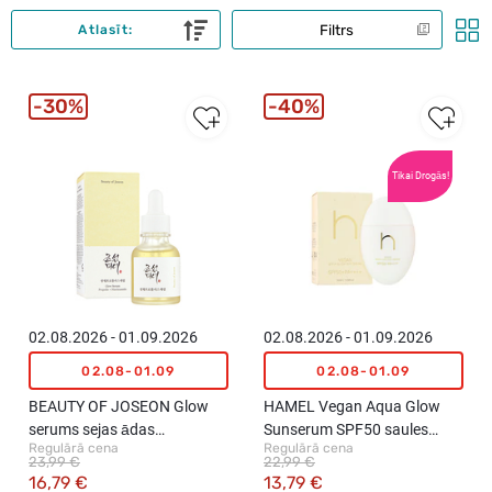
Filtrs
Atlasīt:
30%
40%
Tikai Drogās!
02.08.2026 - 01.09.2026
02.08.2026 - 01.09.2026
02.08-01.09
02.08-01.09
BEAUTY OF JOSEON Glow
HAMEL Vegan Aqua Glow
serums sejas ādas
Sunserum SPF50 saules
Regulārā cena
Regulārā cena
mirdzumam, 30ml
aizsargkrēms, 50ml
23,99 €
22,99 €
16,79 €
13,79 €