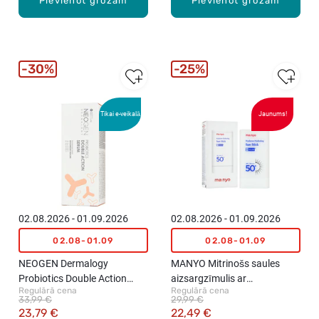
Pievienot grozam
Pievienot grozam
30%
25%
Tikai e-veikalā
Jaunums!
02.08.2026 - 01.09.2026
02.08.2026 - 01.09.2026
02.08-01.09
02.08-01.09
NEOGEN Dermalogy
MANYO Mitrinošs saules
Probiotics Double Action
aizsargzīmulis ar
Regulārā cena
Regulārā cena
Serum divkāršs serums sejas
hialuronskābi SPF50+
33,99 €
29,99 €
ādai, 44g
PA++++, 18g
23,79 €
22,49 €