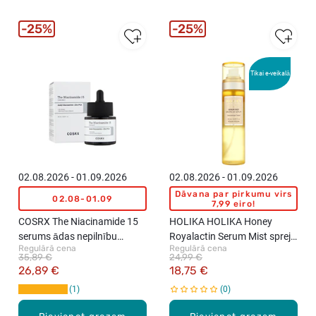
25%
25%
Tikai e-veikalā
02.08.2026 - 01.09.2026
02.08.2026 - 01.09.2026
Dāvana par pirkumu virs
02.08-01.09
7,99 eiro!
COSRX The Niacinamide 15
HOLIKA HOLIKA Honey
serums ādas nepilnību
Royalactin Serum Mist sprejs
Regulārā cena
Regulārā cena
novēršanai, 20ml
sejai, 120ml
35,89 €
24,99 €
26,89 €
18,75 €
1
0