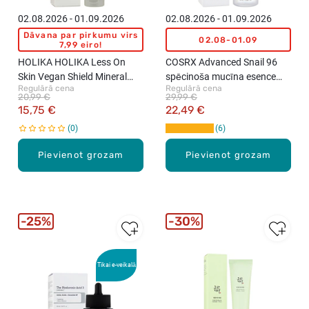
02.08.2026 - 01.09.2026
02.08.2026 - 01.09.2026
Dāvana par pirkumu virs
02.08-01.09
7,99 eiro!
HOLIKA HOLIKA Less On
COSRX Advanced Snail 96
Skin Vegan Shield Mineral
spēcinoša mucīna esence
Regulārā cena
Regulārā cena
Sun Cream SPF50+ saules
sejai, 100ml
20,99 €
29,99 €
aizsargkrēms, 50ml
15,75 €
22,49 €
0
6
Pievienot grozam
Pievienot grozam
25%
30%
Tikai e-veikalā