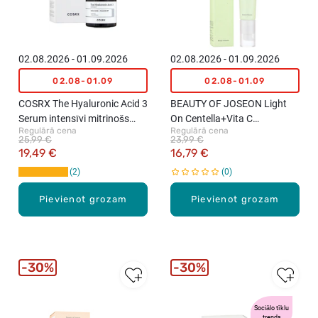
02.08.2026 - 01.09.2026
02.08.2026 - 01.09.2026
02.08-01.09
02.08-01.09
COSRX The Hyaluronic Acid 3
BEAUTY OF JOSEON Light
Serum intensīvi mitrinošs
On Centella+Vita C
Regulārā cena
Regulārā cena
serums, 20ml
izgaismojošs serums, 30ml
25,99 €
23,99 €
19,49 €
16,79 €
2
0
Pievienot grozam
Pievienot grozam
30%
30%
Sociālo tīklu
trends