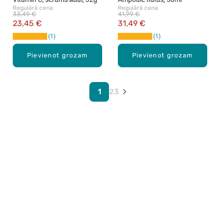
Regulārā cena
Regulārā cena
33,49 €
41,99 €
23,45 €
31,49 €
1
1
Pievienot grozam
Pievienot grozam
1
2
3
Karjera Drogās
BUJ Biežāk uzdotie jautājumi
Lietošanas noteikumi