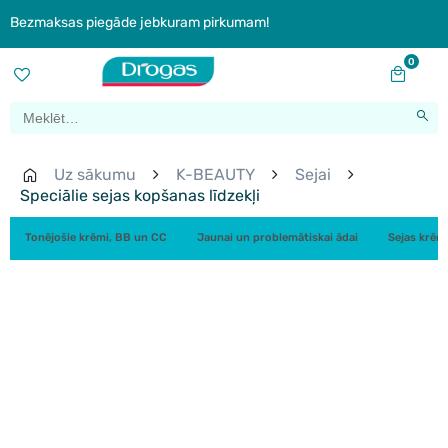
Bezmaksas piegāde jebkuram pirkumam!
0
Uz sākumu
K-BEAUTY
Sejai
Speciālie sejas kopšanas līdzekļi
Tonējošie krēmi, BB un CC
Jaunai un problemātiskai ādai
Sejas krēm