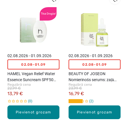
Tikai Drogās!
02.08.2026 - 01.09.2026
02.08.2026 - 01.09.2026
02.08-01.09
02.08-01.09
HAMEL Vegan Relief Water
BEAUTY OF JOSEON
Essence Suncream SPF50
Nomierinošs serums: zaļā
Regulārā cena
Regulārā cena
saules aizsargkrēms, 50ml
tēja + pantenols, 30ml
22,99 €
23,99 €
13,79 €
16,79 €
0
2
Pievienot grozam
Pievienot grozam