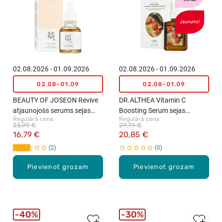
Jaunums!
02.08.2026 - 01.09.2026
02.08.2026 - 01.09.2026
02.08-01.09
02.08-01.09
BEAUTY OF JOSEON Revive
DR.ALTHEA Vitamin C
atjaunojošs serums sejas
Boosting Serum sejas
Regulārā cena
Regulārā cena
ādai, 30ml
serums ādas mirdzumam un
23,99 €
29,79 €
toņa uzlabošanai, 30ml
16,79 €
20,85 €
2
0
Pievienot grozam
Pievienot grozam
40%
30%