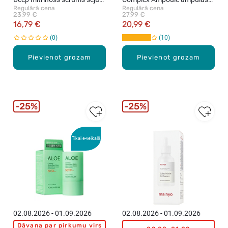
Regulārā cena
Regulārā cena
ādas mirdzumam, 30ml
serums ar bifida kompleksu,
23,99 €
27,99 €
50ml
16,79 €
20,99 €
0
10
Pievienot grozam
Pievienot grozam
25%
25%
Tikai e-veikalā
02.08.2026 - 01.09.2026
02.08.2026 - 01.09.2026
Dāvana par pirkumu virs