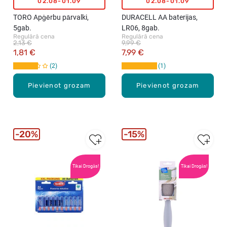
02.08-01.09
02.08-01.09
TORO Apģērbu pārvalki,
DURACELL AA baterijas,
5gab.
LR06, 8gab.
Regulārā cena
Regulārā cena
2,13 €
9,99 €
1,81 €
7,99 €
2
1
Pievienot grozam
Pievienot grozam
20%
15%
Tikai Drogās!
Tikai Drogās!