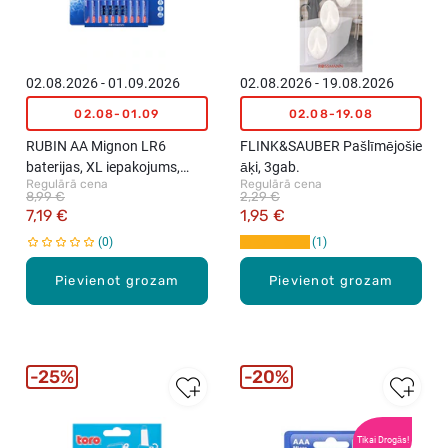
02.08.2026 - 01.09.2026
02.08.2026 - 19.08.2026
02.08-01.09
02.08-19.08
RUBIN AA Mignon LR6
FLINK&SAUBER Pašlīmējošie
baterijas, XL iepakojums,
āķi, 3gab.
Regulārā cena
Regulārā cena
20gab.
8,99 €
2,29 €
7,19 €
1,95 €
0
1
Pievienot grozam
Pievienot grozam
25%
20%
Tikai Drogās!