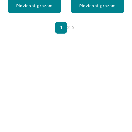
Pievienot grozam
Pievienot grozam
1
2
Karjera Drogās
BUJ Biežāk uzdotie jautājumi
Lietošanas noteikumi