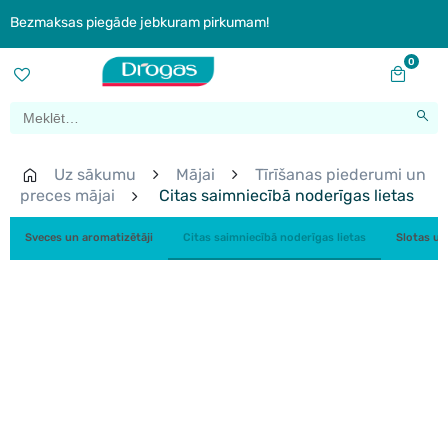
Bezmaksas piegāde jebkuram pirkumam!
0
Uz sākumu
Mājai
Tīrīšanas piederumi un
preces mājai
Citas saimniecībā noderīgas lietas
Sveces un aromatizētāji
Citas saimniecībā noderīgas lietas
Slotas un