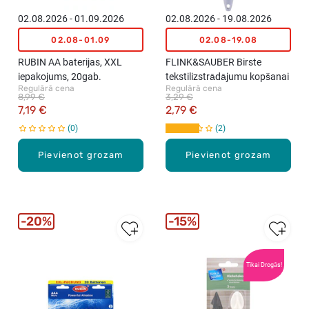
02.08.2026 - 01.09.2026
02.08.2026 - 19.08.2026
02.08-01.09
02.08-19.08
RUBIN AA baterijas, XXL
FLINK&SAUBER Birste
iepakojums, 20gab.
tekstilizstrādājumu kopšanai
Regulārā cena
Regulārā cena
8,99 €
3,29 €
7,19 €
2,79 €
0
2
Pievienot grozam
Pievienot grozam
20%
15%
Tikai Drogās!