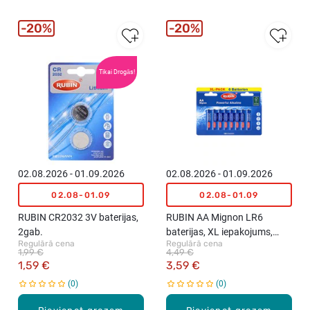
20%
20%
Tikai Drogās!
02.08.2026 - 01.09.2026
02.08.2026 - 01.09.2026
02.08-01.09
02.08-01.09
RUBIN CR2032 3V baterijas,
RUBIN AA Mignon LR6
2gab.
baterijas, XL iepakojums,
Regulārā cena
Regulārā cena
8gab.
1,99 €
4,49 €
1,59 €
3,59 €
0
0