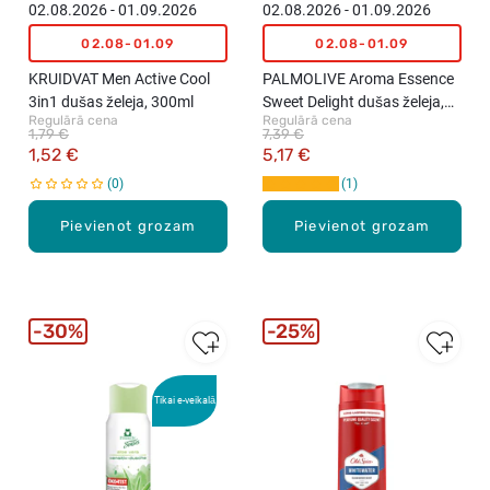
02.08.2026 - 01.09.2026
02.08.2026 - 01.09.2026
02.08-01.09
02.08-01.09
KRUIDVAT Men Active Cool
PALMOLIVE Aroma Essence
3in1 dušas želeja, 300ml
Sweet Delight dušas želeja,
Regulārā cena
Regulārā cena
500ml
1,79 €
7,39 €
1,52 €
5,17 €
0
1
Pievienot grozam
Pievienot grozam
30%
25%
Tikai e-veikalā