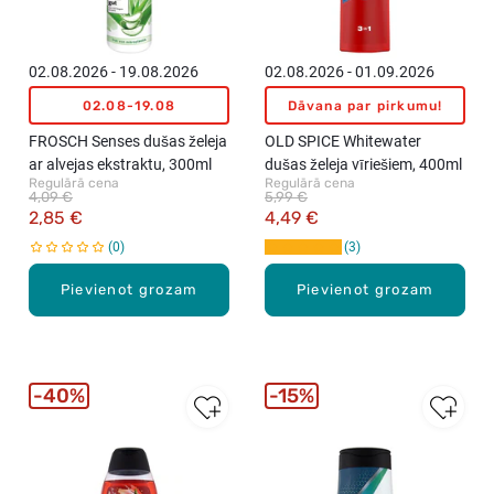
02.08.2026 - 19.08.2026
02.08.2026 - 01.09.2026
02.08-19.08
Dāvana par pirkumu!
FROSCH Senses dušas želeja
OLD SPICE Whitewater
ar alvejas ekstraktu, 300ml
dušas želeja vīriešiem, 400ml
Regulārā cena
Regulārā cena
4,09 €
5,99 €
2,85 €
4,49 €
0
3
Pievienot grozam
Pievienot grozam
40%
15%