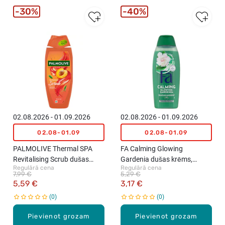
30%
40%
02.08.2026 - 01.09.2026
02.08.2026 - 01.09.2026
02.08-01.09
02.08-01.09
PALMOLIVE Thermal SPA
FA Calming Glowing
Revitalising Scrub dušas
Gardenia dušas krēms,
Regulārā cena
Regulārā cena
želeja, 500ml
400ml
7,99 €
5,29 €
5,59 €
3,17 €
0
0
Pievienot grozam
Pievienot grozam