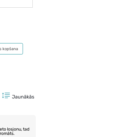
s kopšana
Jaunākās
eto losjonu, tad
aromāts.