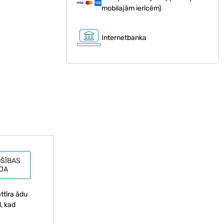
mobilajām ierīcēm)
Internetbanka
ŠĪBAS
JA
ttīra ādu
, kad