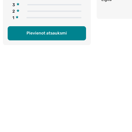
3
2
1
Pievienot atsauksmi