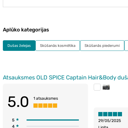
Aplūko kategorijas
Dušas želejas
Skūšanās kosmētika
Skūšanās piederumi
Atsauksmes OLD SPICE Captain Hair&Body duša
5.0
1 atsauksmes
5
29/05/2025
4
Ligita