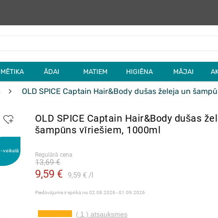
MĒTIKA
ĀDAI
MATIEM
HIGIĒNA
MĀJAI
A
s
OLD SPICE Captain Hair&Body dušas želeja un šampūn
OLD SPICE Captain Hair&Body dušas žel
šampūns vīriešiem, 1000ml
e-veikalā
Regulārā cena
13,69 €
9,59 €
9,59 €
l
Piedāvājums ir spēkā no
02.08.2026 - 01.09.2026
( 1 ) atsauksmes