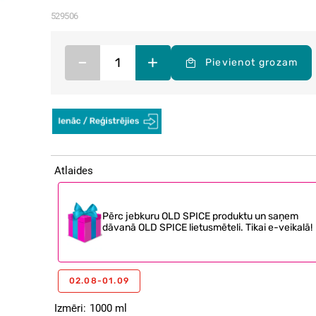
529506
–
+
Pievienot grozam
Atlaides
Pērc jebkuru OLD SPICE produktu un saņem
dāvanā OLD SPICE lietusmēteli. Tikai e-veikalā!
02.08-01.09
Izmēri
1000 ml