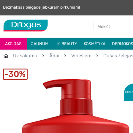
Bezmaksas piegāde jebkuram pirkumam!
AKCIJAS
JAUNUMI
K-BEAUTY
KOSMĒTIKA
DERMOKOS
Uz sākumu
Ādai
Vīriešiem
Dušas želeja
30%
Tikai 