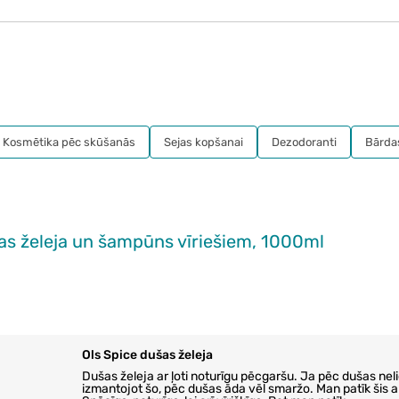
Kosmētika pēc skūšanās
Sejas kopšanai
Dezodoranti
Bārda
s želeja un šampūns vīriešiem, 1000ml
Ols Spice dušas želeja
Dušas želeja ar ļoti noturīgu pēcgaršu. Ja pēc dušas neli
izmantojot šo, pēc dušas āda vēl smaržo. Man patīk šis 