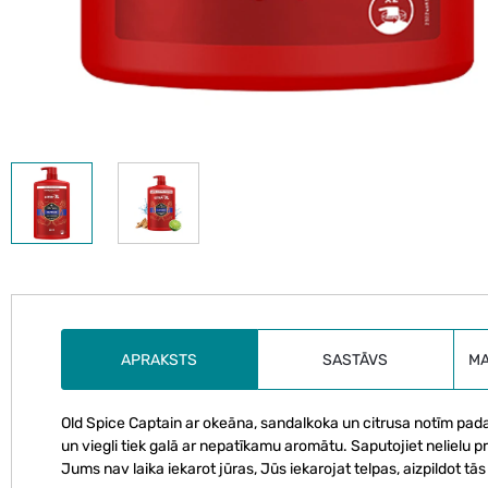
APRAKSTS
SASTĀVS
M
Old Spice Captain ar okeāna, sandalkoka un citrusa notīm pada
un viegli tiek galā ar nepatīkamu aromātu. Saputojiet nelielu 
Jums nav laika iekarot jūras, Jūs iekarojat telpas, aizpildot t