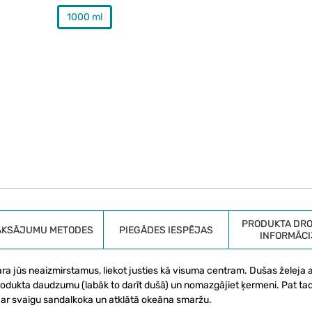
1000 ml
PRODUKTA DRO
AKSĀJUMU METODES
PIEGĀDES IESPĒJAS
INFORMĀCI
ra jūs neaizmirstamus, liekot justies kā visuma centram. Dušas želeja a
produkta daudzumu (labāk to darīt dušā) un nomazgājiet ķermeni. Pat tad
ās ar svaigu sandalkoka un atklātā okeāna smaržu.