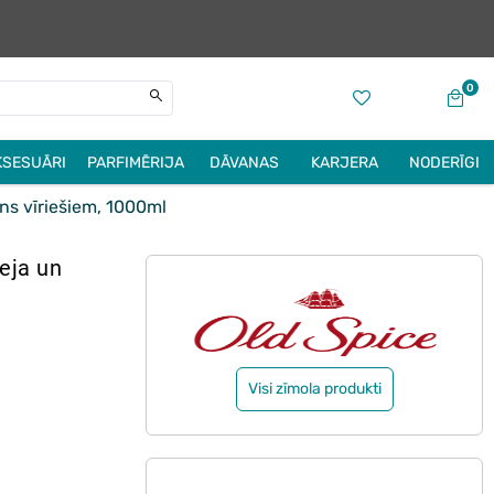
0
KSESUĀRI
PARFIMĒRIJA
DĀVANAS
KARJERA
NODERĪGI
s vīriešiem, 1000ml
eja un
Visi zīmola produkti