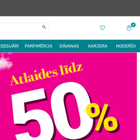
0
KSESUĀRI
PARFIMĒRIJA
DĀVANAS
KARJERA
NODERĪGI