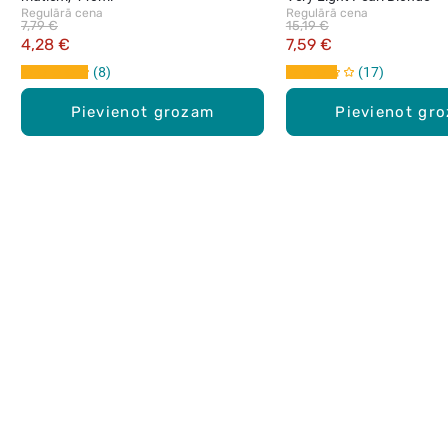
Regulārā cena
Regulārā cena
7,79 €
15,19 €
4,28 €
7,59 €
8
17
Pievienot grozam
Pievienot gr