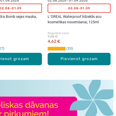
 01.09.2026
02.08.2026 - 01.09.2026
02.08-01.09
02.08-01.09
ra Bomb sejas maska,
L`OREAL Waterproof līdzeklis acu
kosmētikas noņemšanai, 125ml
a
Regulārā cena
9,25 €
4,62 €
27
33
vienot grozam
Pievienot grozam