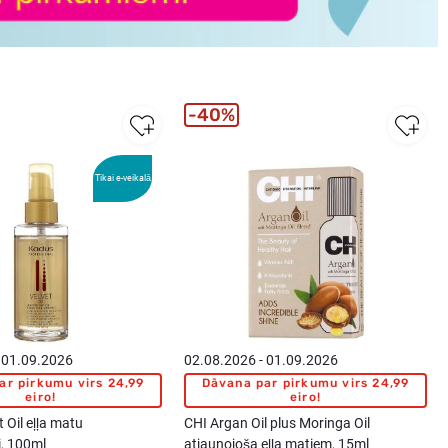
40%
Tikai e-veikalā
 01.09.2026
02.08.2026 - 01.09.2026
ar pirkumu virs 24,99
Dāvana par pirkumu virs 24,99
eiro!
eiro!
 Oil eļļa matu
CHI Argan Oil plus Moringa Oil
, 100ml
atjaunojoša eļļa matiem, 15ml