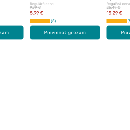
Regulārā cena
Regulārā cen
9,99 €
25,49 €
5,99 €
15,29 €
8
ozam
Pievienot grozam
Pie