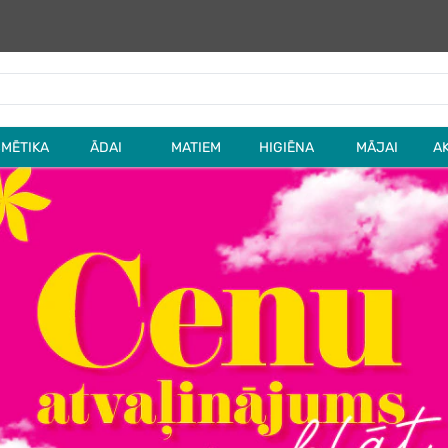
MĒTIKA
ĀDAI
MATIEM
HIGIĒNA
MĀJAI
A