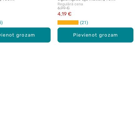
a
Regulārā cena
6,99 €
4,19 €
5
21
vienot grozam
Pievienot grozam