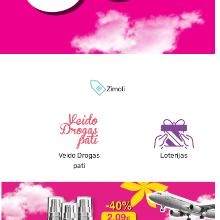
Zīmoli
Veido Drogas
Loterijas
pati