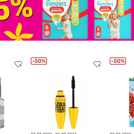
50%
50%
Vislabāk
pārdotie