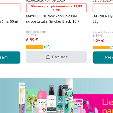
02.08.2026 - 01.09.2026
02.08.2026 -
Dāvana par pirkumu virs 19,99
9
eiro!
X3
MAYBELLINE New York Colossal
GARNIER Hyd
krēms, 50ml
skropstu tuša, Smokey Black, 10.7ml
28g
Regulārā cena
Regulārā cen
13,79 €
3,39 €
6,89 €
1,69 €
40
Paziņot
ozam
Pie