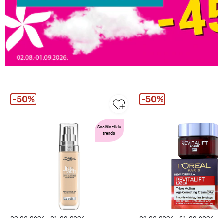
50%
50%
Sociālo tīklu
trends