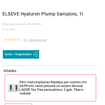
ELSEVE Hyaluron Plump šampūns, 1l
Piedāvājums ir spēkā no
02.08.2026 -
01.09.2026
( 0 ) atsauksmes
Atlaides
Pērc matu kopšanas līdzekļus par summu virs
24,99 eiro vienā pirkumā un saņem dāvanā
LADOR Tea Tree paraudziņus, 2 gab. Tikai e-
veikalā!