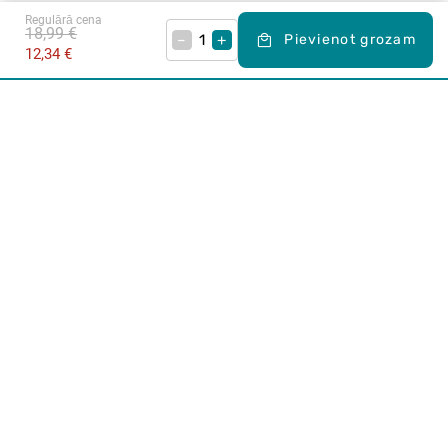
Regulārā cena
18,99 €
–
+
Pievienot grozam
12,34 €
Karjera Drogās
BUJ Biežāk uzdotie jautājumi
Lietošanas noteikumi
Par Drogas