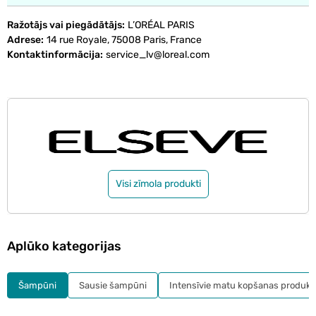
Ražotājs vai piegādātājs
L’ORÉAL PARIS
Adrese
14 rue Royale, 75008 Paris, France
Kontaktinformācija
service_lv@loreal.com
Visi zīmola produkti
Aplūko kategorijas
Šampūni
Sausie šampūni
Intensīvie matu kopšanas produkt