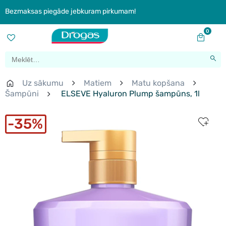
Bezmaksas piegāde jebkuram pirkumam!
0
Uz sākumu
Matiem
Matu kopšana
Šampūni
ELSEVE Hyaluron Plump šampūns, 1l
35%