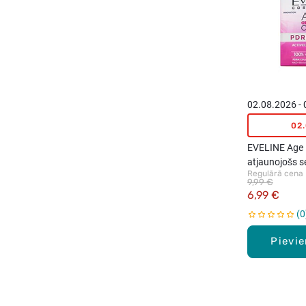
02.08.2026 -
02
EVELINE Age 
atjaunojošs s
Regulārā cena
9,99 €
6,99 €
0
Pievi