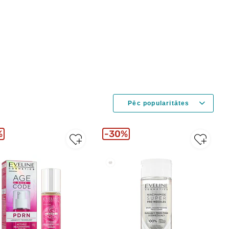
%
30%
New
New