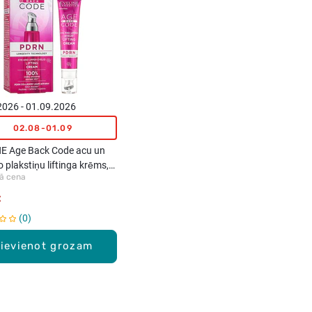
2026 - 01.09.2026
02.08-01.09
E Age Back Code acu un
 plakstiņu liftinga krēms,
ā cena
€
0
ievienot grozam