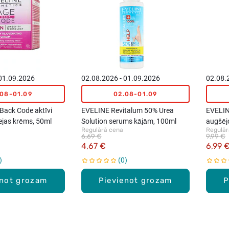
 01.09.2026
02.08.2026 - 01.09.2026
02.08.
.08-01.09
02.08-01.09
Back Code aktīvi
EVELINE Revitalum 50% Urea
EVELIN
ejas krēms, 50ml
Solution serums kājām, 100ml
augšējo
Regulārā cena
Regulār
15ml
6,69 €
9,99 €
4,67 €
6,99 
0
enot grozam
Pievienot grozam
P