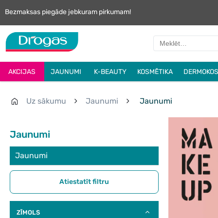
Bezmaksas piegāde jebkuram pirkumam!
AKCIJAS
JAUNUMI
K-BEAUTY
KOSMĒTIKA
DERMOKOS
Uz sākumu
Jaunumi
Jaunumi
Jaunumi
Jaunumi
Atiestatīt filtru
ZĪMOLS