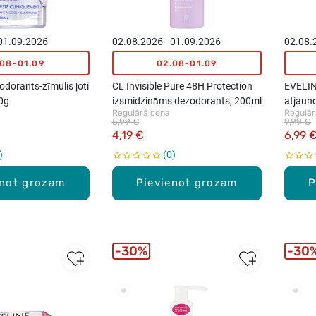
 01.09.2026
02.08.2026 - 01.09.2026
02.08.
.08-01.09
02.08-01.09
odorants-zīmulis ļoti
CL Invisible Pure 48H Protection
EVELIN
60g
izsmidzināms dezodorants, 200ml
atjaun
Regulārā cena
Regulār
5,99 €
9,99 €
4,19 €
6,99 
0
enot grozam
Pievienot grozam
P
30%
30
New
New