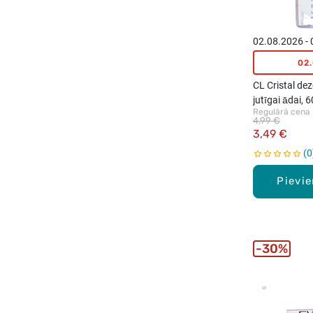
02.08.2026 -
02
CL Cristal dez
jutīgai ādai, 
Regulārā cena
4,99 €
3,49 €
0
Pievi
30%