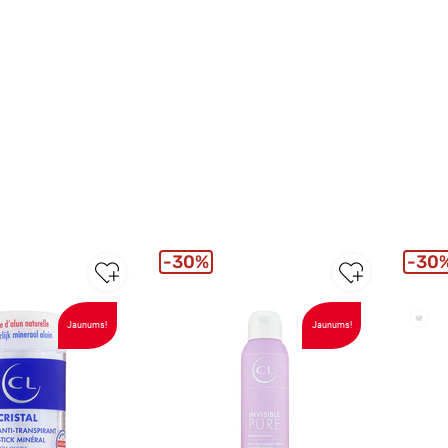
30%
30
Jaunums!
Jaunums!