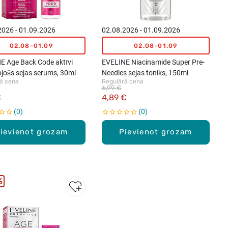
2026 - 01.09.2026
02.08.2026 - 01.09.2026
02.08-01.09
02.08-01.09
E Age Back Code aktīvi
EVELINE Niacinamide Super Pre-
ojošs sejas serums, 30ml
Needles sejas toniks, 150ml
ā cena
Regulārā cena
6,99 €
€
4,89 €
0
0
ievienot grozam
Pievienot grozam
%
New