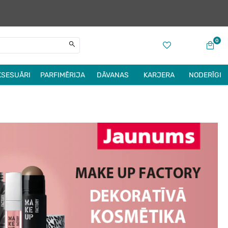
0
KSESUĀRI
PARFIMĒRIJA
DĀVANAS
KARJERA
NODERĪGI