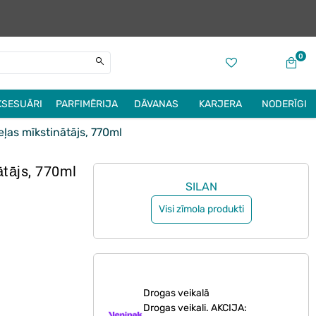
0
KSESUĀRI
PARFIMĒRIJA
DĀVANAS
KARJERA
NODERĪGI
ļas mīkstinātājs, 770ml
ātājs, 770ml
SILAN
Visi zīmola produkti
Drogas veikalā
Drogas veikali. AKCIJA: