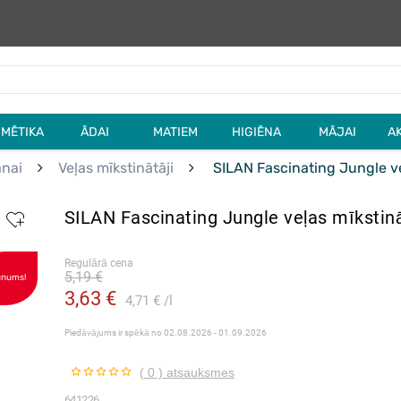
MĒTIKA
ĀDAI
MATIEM
HIGIĒNA
MĀJAI
A
anai
Veļas mīkstinātāji
SILAN Fascinating Jungle ve
SILAN Fascinating Jungle veļas mīkstin
Regulārā cena
5,19 €
unums!
3,63 €
4,71 €
l
Piedāvājums ir spēkā no
02.08.2026 - 01.09.2026
( 0 ) atsauksmes
641226