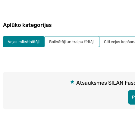
Aplūko kategorijas
Veļas mīkstinātāji
Balinātāji un traipu tīrītāji
Citi veļas kopšana
Atsauksmes SILAN Fasci
P