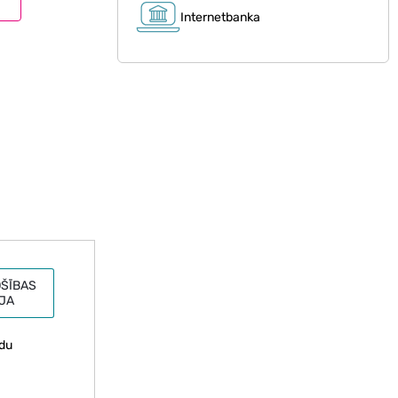
Internetbanka
ŠĪBAS
JA
edu