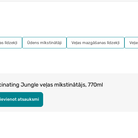
s līdzekļi
Ūdens mīkstinātāji
Veļas mazgāšanas līdzekļi
Veļa
nating Jungle veļas mīkstinātājs, 770ml
ievienot atsauksmi