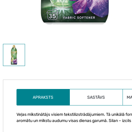
APRAKSTS
SASTĀVS
M
Veļas mīkstinātājs visiem tekstilizstrādājumiem. Tā unikālā for
aromātu un mīkstu audumu visas dienas garumā. Silan – izcils m