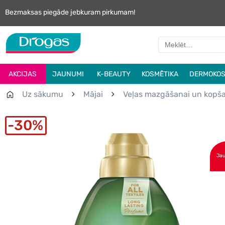
Bezmaksas piegāde jebkuram pirkumam!
AKCIJAS
JAUNUMI
K-BEAUTY
KOSMĒTIKA
DERMOKOS
Uz sākumu
Mājai
Veļas mazgāšanai un kopš
30%
Ja