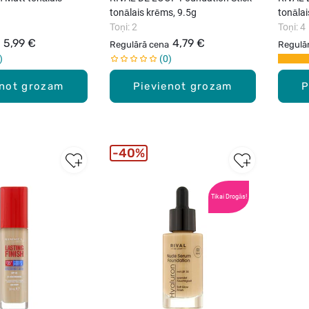
tonālais krēms, 9.5g
tonāla
Toņi: 2
Toņi: 4
5,99 €
4,79 €
Regulārā cena
Regulā
0
enot grozam
Pievienot grozam
P
40%
New
Tikai Drogās!