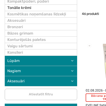
Kompaktpūderi, pūderi
Tonālie krēmi
Kosmētikas noņemšanas līdzekļi
46 produkti
Aksesuāri
Bronzeri
Bāzes grimam
Konturējošās paletes
Vaigu sārtumi
Konsīleri
Lūpām
Nagiem
Aksesuāri
02.08.2026 -
Atiestatīt filtru
Dāvana p
19
EVELINE Satin