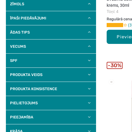
ZĪMOLS
krēms, 30ml
Toņi: 4
ĪPAŠI PIEDĀVĀJUMI
Regulārā cena
3
ĀDAS TIPS
Pievi
VECUMS
SPF
30%
PRODUKTA VEIDS
PRODUKTA KONSISTENCE
PIELIETOJUMS
PIEEJAMĪBA
KRĀSA