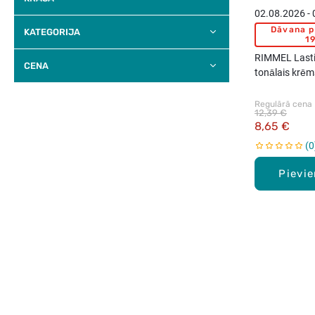
02.08.2026 -
Dāvana p
KATEGORIJA
19
RIMMEL Lasti
CENA
tonālais krēm
Regulārā cena
12,39 €
8,65 €
0
Pievi