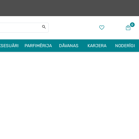
0
KSESUĀRI
PARFIMĒRIJA
DĀVANAS
KARJERA
NODERĪGI