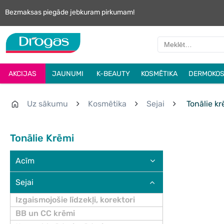
Bezmaksas piegāde jebkuram pirkumam!
AKCIJAS
JAUNUMI
K-BEAUTY
KOSMĒTIKA
DERMOKOS
Uz sākumu
Kosmētika
Sejai
Tonālie kr
Tonālie Krēmi
Acīm
Sejai
Izgaismojošie līdzekļi, korektori
BB un CC krēmi