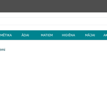
MĒTIKA
ĀDAI
MATIEM
HIGIĒNA
MĀJAI
A
ēmi