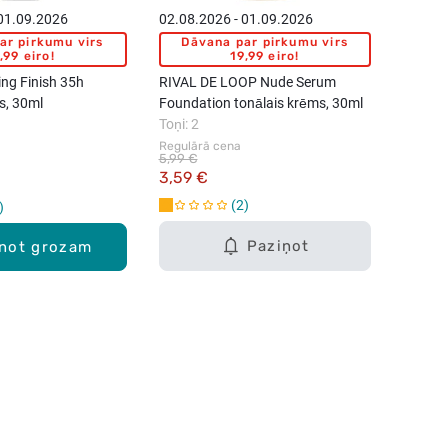
 01.09.2026
02.08.2026 - 01.09.2026
ar pirkumu virs
Dāvana par pirkumu virs
,99 eiro!
19,99 eiro!
ng Finish 35h
RIVAL DE LOOP Nude Serum
s, 30ml
Foundation tonālais krēms, 30ml
Toņi: 2
Regulārā cena
5,99 €
3,59 €
2
Paziņot
enot grozam