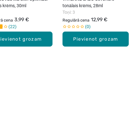
is krēms, 30ml
tonālais krēms, 28ml
Toņi: 3
3,99 €
12,99 €
rā cena
Regulārā cena
22
0
ievienot grozam
Pievienot grozam