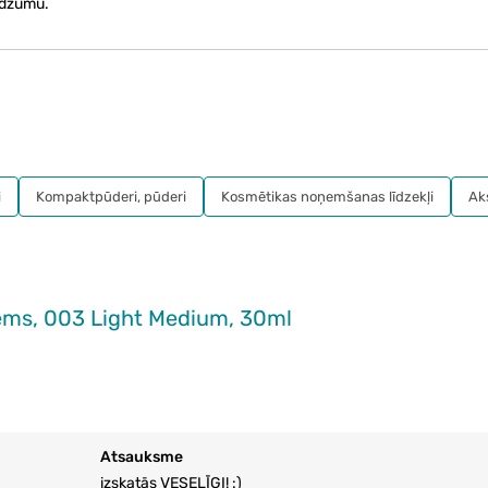
irdzumu.
i
Kompaktpūderi, pūderi
Kosmētikas noņemšanas līdzekļi
Ak
ēms, 003 Light Medium, 30ml
Atsauksme
izskatās VESELĪGI! :)