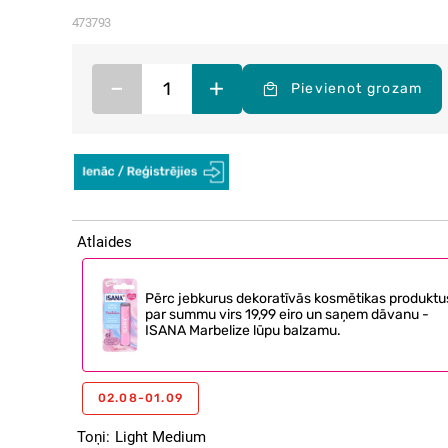
473793
–
+
Pievienot grozam
Atlaides
Pērc jebkurus dekoratīvās kosmētikas produktu
par summu virs 19,99 eiro un saņem dāvanu -
ISANA Marbelize lūpu balzamu.
02.08-01.09
Toņi
Light Medium