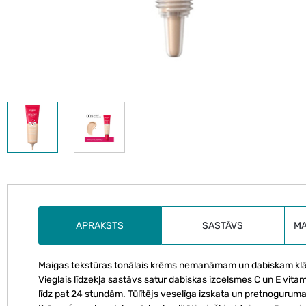
APRAKSTS
SASTĀVS
M
Maigas tekstūras tonālais krēms nemanāmam un dabiskam k
Vieglais līdzekļa sastāvs satur dabiskas izcelsmes C un E vitam
līdz pat 24 stundām. Tūlītējs veselīga izskata un pretnoguruma