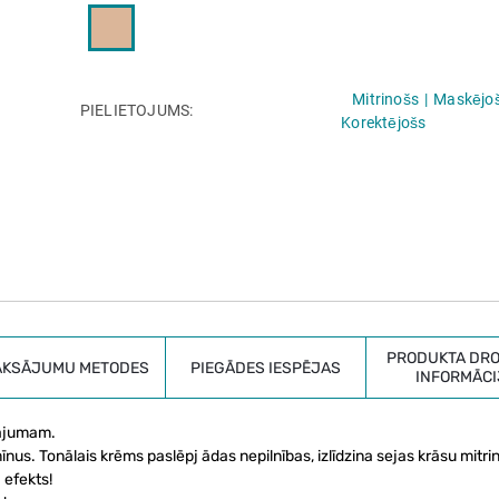
Mitrinošs
Maskējo
PIELIETOJUMS
Korektējošs
PRODUKTA DRO
AKSĀJUMU METODES
PIEGĀDES IESPĒJAS
INFORMĀCI
lājumam.
īnus. Tonālais krēms paslēpj ādas nepilnības, izlīdzina sejas krāsu mitri
 efekts!