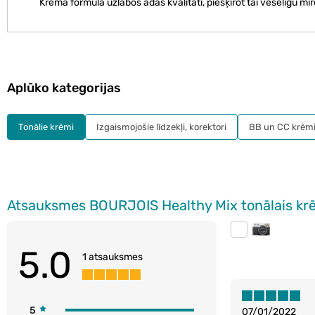
Krēma formula uzlabos ādas kvalitāti, piešķirot tai veselīgu m
Aplūko kategorijas
Tonālie krēmi
Izgaismojošie līdzekļi, korektori
BB un CC krēm
Atsauksmes BOURJOIS Healthy Mix tonālais kr
5.0
1 atsauksmes
5
07/01/2022