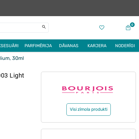
0
KSESUĀRI
PARFIMĒRIJA
DĀVANAS
KARJERA
NODERĪGI
dium, 30ml
03 Light
Visi zīmola produkti