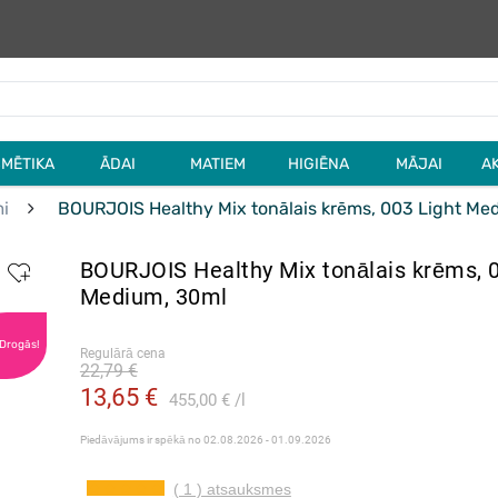
MĒTIKA
ĀDAI
MATIEM
HIGIĒNA
MĀJAI
A
mi
BOURJOIS Healthy Mix tonālais krēms, 003 Light Me
BOURJOIS Healthy Mix tonālais krēms, 0
Medium, 30ml
 Drogās!
Regulārā cena
22,79 €
13,65 €
455,00 €
l
Piedāvājums ir spēkā no
02.08.2026 - 01.09.2026
( 1 ) atsauksmes