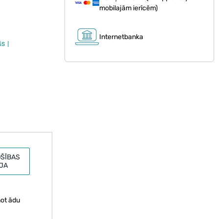
mobilajām ierīcēm)
Internetbanka
šs
ŠĪBAS
JA
not ādu