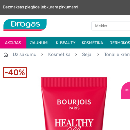
Bezmaksas piegāde jebkuram pirkumam!
AKCIJAS
JAUNUMI
K-BEAUTY
KOSMĒTIKA
DERMOKOS
Uz sākumu
Kosmētika
Sejai
Tonālie krē
40%
Tikai