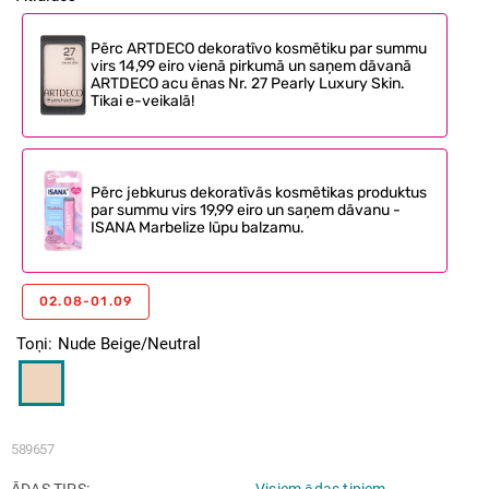
Pērc ARTDECO dekoratīvo kosmētiku par summu
virs 14,99 eiro vienā pirkumā un saņem dāvanā
ARTDECO acu ēnas Nr. 27 Pearly Luxury Skin.
Tikai e-veikalā!
Pērc jebkurus dekoratīvās kosmētikas produktus
par summu virs 19,99 eiro un saņem dāvanu -
ISANA Marbelize lūpu balzamu.
02.08-01.09
Toņi
Nude Beige/Neutral
589657
ĀDAS TIPS
Visiem ādas tipiem