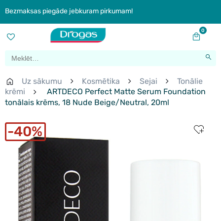
Bezmaksas piegāde jebkuram pirkumam!
0
Uz sākumu
Kosmētika
Sejai
Tonālie
krēmi
ARTDECO Perfect Matte Serum Foundation
tonālais krēms, 18 Nude Beige/Neutral, 20ml
40%
New