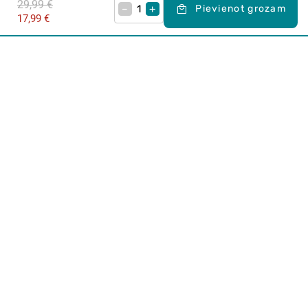
29,99 €
–
+
Pievienot grozam
17,99 €
Karjera Drogās
BUJ Biežāk uzdotie jautājumi
Lietošanas noteikumi
Par Drogas
E-veikals