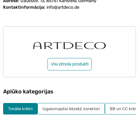
Adrese
Gaussstr. 13, 85757 Karlsfeld, Germany
Kontaktinformācija
info@artdeco.de
Visi zīmola produkti
Aplūko kategorijas
Tonālie krēmi
Izgaismojošie līdzekļi, korektori
BB un CC krēm