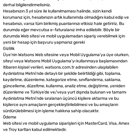
derhal bilgilendirmelisiniz.
Hesabınızın 3 yıl süre ile kullanılmaması halinde, sizin kendi
korumanız için, hesabınızın artık kullanımda olmadığını kabul edip ve
hesabınızı, varsa tüm birikmiş puanlarınızı etkisiz hale getiririz. Bu
durumda eğer mevcutsa e-faturalanız imha edilebilir. Böyle bir
durumda Web sitesi ve mobil uygulamadan sipariş verebilmek için
yeni bir hesap için başvuru yapmanız gereki
Gizlilik
Üye’nin Watsons Web sitesine veya Mobil Uygulama’ya üye olurken,
siteyi veya Watsons Mobil Uygulama’yı kullanmaya başlamasından
itibaren kişisel verileri, watsons.com.tr adresinden ulaşılabilen
Aydınlatma Metni’nde detaylı bir şekilde belirtildiği gibi, toplama,
kaydetme, düzenleme, kategorize etme, sınıflandırma, saklama,
güncelleme, düzeltme, kullanma, analiz etme, değiştirme, yeniden
düzenleme ve Türkiye’de ve/veya yurt dışında bulunan ve tamamı
Aydınlatma Metni’nde sıralanan üçüncü kişilere aktarma ve bu
kişilerce aynı amaçların gerçekleştirilebilmesi ve bu amaçların
sürdürülebilmesi için işleme hakkına sahip olacaktır.
Ödeme
Web sitesi ve mobil uygulama siparişleri için MasterCard, Visa, Amex
ve Troy kartları kabul edilmektedir.