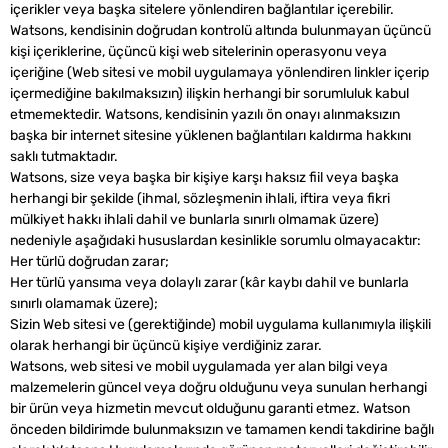
içerikler veya başka sitelere yönlendiren bağlantılar içerebilir.
Watsons, kendisinin doğrudan kontrolü altında bulunmayan üçüncü
kişi içeriklerine, üçüncü kişi web sitelerinin operasyonu veya
içeriğine (Web sitesi ve mobil uygulamaya yönlendiren linkler içerip
içermediğine bakılmaksızın) ilişkin herhangi bir sorumluluk kabul
etmemektedir. Watsons, kendisinin yazılı ön onayı alınmaksızın
başka bir internet sitesine yüklenen bağlantıları kaldırma hakkını
saklı tutmaktadır.
Watsons, size veya başka bir kişiye karşı haksız fiil veya başka
herhangi bir şekilde (ihmal, sözleşmenin ihlali, iftira veya fikri
mülkiyet hakkı ihlali dahil ve bunlarla sınırlı olmamak üzere)
nedeniyle aşağıdaki hususlardan kesinlikle sorumlu olmayacaktır:
Her türlü doğrudan zarar;
Her türlü yansıma veya dolaylı zarar (kâr kaybı dahil ve bunlarla
sınırlı olamamak üzere);
Sizin Web sitesi ve (gerektiğinde) mobil uygulama kullanımıyla ilişkili
olarak herhangi bir üçüncü kişiye verdiğiniz zarar.
Watsons, web sitesi ve mobil uygulamada yer alan bilgi veya
malzemelerin güncel veya doğru olduğunu veya sunulan herhangi
bir ürün veya hizmetin mevcut olduğunu garanti etmez. Watson
önceden bildirimde bulunmaksızın ve tamamen kendi takdirine bağlı