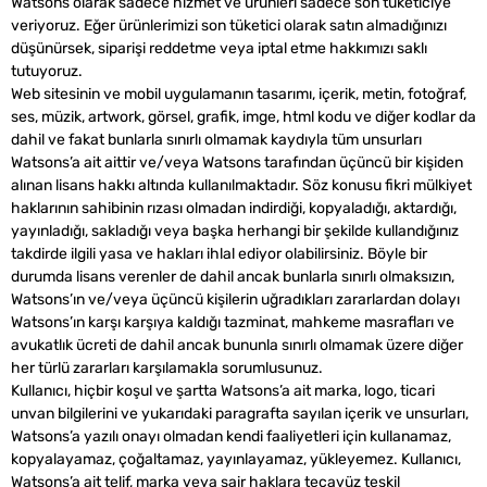
Watsons olarak sadece hizmet ve ürünleri sadece son tüketiciye
veriyoruz. Eğer ürünlerimizi son tüketici olarak satın almadığınızı
düşünürsek, siparişi reddetme veya iptal etme hakkımızı saklı
tutuyoruz.
Web sitesinin ve mobil uygulamanın tasarımı, içerik, metin, fotoğraf,
ses, müzik, artwork, görsel, grafik, imge, html kodu ve diğer kodlar da
dahil ve fakat bunlarla sınırlı olmamak kaydıyla tüm unsurları
Watsons’a ait aittir ve/veya Watsons tarafından üçüncü bir kişiden
alınan lisans hakkı altında kullanılmaktadır. Söz konusu fikri mülkiyet
haklarının sahibinin rızası olmadan indirdiği, kopyaladığı, aktardığı,
yayınladığı, sakladığı veya başka herhangi bir şekilde kullandığınız
takdirde ilgili yasa ve hakları ihlal ediyor olabilirsiniz. Böyle bir
durumda lisans verenler de dahil ancak bunlarla sınırlı olmaksızın,
Watsons’ın ve/veya üçüncü kişilerin uğradıkları zararlardan dolayı
Watsons’ın karşı karşıya kaldığı tazminat, mahkeme masrafları ve
avukatlık ücreti de dahil ancak bununla sınırlı olmamak üzere diğer
her türlü zararları karşılamakla sorumlusunuz.
Kullanıcı, hiçbir koşul ve şartta Watsons’a ait marka, logo, ticari
unvan bilgilerini ve yukarıdaki paragrafta sayılan içerik ve unsurları,
Watsons’a yazılı onayı olmadan kendi faaliyetleri için kullanamaz,
kopyalayamaz, çoğaltamaz, yayınlayamaz, yükleyemez. Kullanıcı,
Watsons’a ait telif, marka veya sair haklara tecavüz teşkil