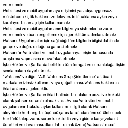
vermemek;
Web sitesi ve mobil uygulamaya erişimini yasadışı, uygunsuz,
müstehcen kişilik haklarını zedeleyen, telif haklarına aykırı veya
karalayıcı bir amaç için kullanmamak;
Web sitesi ve mobil uygulamanın bilgi veya sistemlerine zarar
vermemek ve bunu engellemek için gerekli tüm adımları atmak;
Watsons Uygulamaları için sağladığı tüm bilgilerin bilgisi dahilinde
gerçek ve doğru olduğunu garanti etmek;
Watsons’ın Web sitesi ve mobil uygulamaya erişim konusunda
araştırma yapmasına muvafakat etmek;
İşbu Hüküm ve Şartlarda belirtilen tüm feragat ve sorumluluğa ilişkin
sınırlamalara riayet etmek.
“Watsons” ve diğer “A.S. Watsons Grup Şirketleri’ne” ait ticari
markaların izinsiz kullanımı veya çoğaltılması, Watsons haklarının
ihlali anlamına gelecektir.
İşbu Hüküm ve Şartların ihlali halinde, bu ihlalden cezai ve hukuki
olarak şahsen sorumlu olacaksınız. Ayrıca Web sitesi ve mobil
uygulamanın hukuka aykırı kullanımı ile ilgili olarak Watsons
aleyhinde herhangi bir üçüncü şahıs tarafından öne sürülebilecek
her türlü talep, zarar, sorumluluk, iddia veya gidere karşı (vekalet
ücretleri ve dava masrafları dahil olmak üzere) Watsons’ı muaf