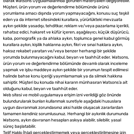
olarak Watsons Uygulamalarında görünen materyalleri değiştirebilir.
Müşteri, ürün yorum ve değerlendirme bölümünde ürünü
yorumlama amacı dışında yorum yapmayacağını, konusu suç teşkil
eden ya da internet sitesindeki kurallara, yürürlükteki mevzuata
aykırı şekilde yasadışı, tehditkar, reklam ve/veya pazarlama içerikli,
rahatsız edici, hakaret ve küfür içeren, aşağılayıcı, küçük düşürücü,
kaba, pornografik ya da ahlaka aykırı, toplumca genel kabul görmüş
kurallara aykırı, kişilik haklarına aykırı, fikri ve sınai haklara aykırı,
haksız rekabet yaratan ve/veya benzer herhangi bir şekilde
yorumda bulunmayacağını kabul, beyan ve taahhüt eder. Watsons,
ürün yorum ve değerlendirme bölümünde devamlı olarak inceleme
yapmak ve işbu maddeye aykırı şekilde bir yorumun tespit edilmesi
halinde bahse konu içeriği yayımlamamak ya da silmek hakkına
sahiptir. Müşteri bu konuda nihai kararın münhasıran Watsons’a ait
olduğunu kabul, beyan ve taahhüt eder.
Web sitesi ve mobil uygulamaya erişim izni verildiği göz önünde
bulundurularak bunları kullanmak suretiyle aşağıdaki hususlara
uygun davranmak zorundasınız aksi halde oluşacak zararlardan
tamamen kendiniz sorumlusunuz. Herhangi bir aykırılık durumunda
Watsons, aykırı davranan hesapları askıya alabilir, silebilir, yasal
süreç başlatabilir.
Telif Hakkı İhlali gerçekleştirmemek veya gerçekleştirilmesine izin