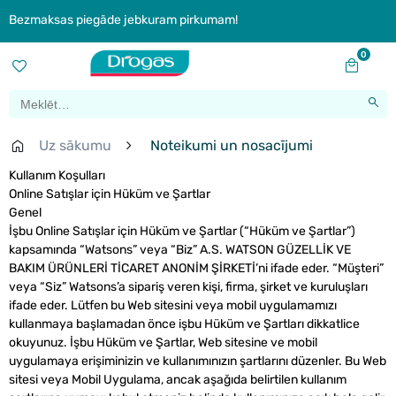
Bezmaksas piegāde jebkuram pirkumam!
0
Uz sākumu
Noteikumi un nosacījumi
Kullanım Koşulları
Online Satışlar için Hüküm ve Şartlar
Genel
İşbu Online Satışlar için Hüküm ve Şartlar
(“Hüküm ve Şartlar”)
kapsamında “Watsons” veya “Biz” A.S. WATSON GÜZELLİK VE
BAKIM ÜRÜNLERİ TİCARET ANONİM ŞİRKETİ’ni ifade eder. “Müşteri”
veya “Siz” Watsons’a sipariş veren kişi, firma, şirket ve kuruluşları
ifade eder. Lütfen bu Web sitesini veya mobil uygulamamızı
kullanmaya başlamadan önce işbu Hüküm ve Şartları dikkatlice
okuyunuz. İşbu Hüküm ve Şartlar, Web sitesine ve mobil
uygulamaya erişiminizin ve kullanımınızın şartlarını düzenler. Bu Web
sitesi veya Mobil Uygulama, ancak aşağıda belirtilen kullanım