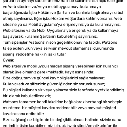
şartlarına uymayı kabul etmeniz halinde kullanımınıza açık hale gelir
ve Web sitesine ve/veya mobil uygulamayı kullanmaya
başladığınızda İşbu Hüküm ve Şartları ve bunlarla bağlı olmayı kabul
etmiş sayılırsınız. Eğer işbu Hüküm ve Şartlara katılmıyorsanız, Web
sitesine ya da Mobil Uygulama’ya erişmeyiniz ya da kullanmayınız.
Web sitesine ya da Mobil Uygulama’ya erişerek ya da kullanmaya
başlayarak, kullanım Şartlarını kabul etmiş sayılırsınız.
Tüm siparişleri Watsons’ın son geçerlilik onayına tabidir. Watsons
talep edilen ürün veya servisin mevcut olamaması durumunda
siparişi reddetme hakkını saklı tutar.
Üyelik
Web sitesi ve mobil uygulamadan sipariş verebilmek için kullanıcı
olarak üye olmanız gerekmektedir. Kayıt esnasında:
Bize doğru, tam ve güncel kayıt bilgilerinizi sağlamalısınız;
Kullanıcı adı ve şifrenizin güvenliğinden siz sorumlusunuz;
Bu bilgileri kullanan siz veya yalnızca sizin tarafından yetkilendirilmiş
biri olarak kabul edilecektir;
Watsons tamamen kendi takdirine bağlı olarak herhangi bir sebeple
muhtemel bir müşteri kaydını reddedebilir veya mevcut müşteri
kaydını sona erdirebilir;
Bize sağladığınız bilgilerde bir değişiklik olması halinde, sizinle daha
verimli iletişim kurabilmemiz için, bizi web sitesi/email/telefon ile