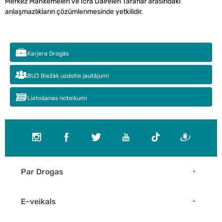
Merkez Mahkemeleri ve İcra Daireleri Taraflar arasındaki
anlaşmazlıkların çözümlenmesinde yetkilidir.
Karjera Drogās
BUJ Biežāk uzdotie jautājumi
Lietošanas noteikumi
Par Drogas
E-veikals