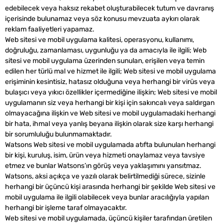
edebilecek veya haksız rekabet oluşturabilecek tutum ve davranış
içerisinde bulunamaz veya söz konusu mevzuata aykırı olarak
reklam faaliyetleri yapamaz.
Web sitesi ve mobil uygulama kalitesi, operasyonu, kullanımı,
doğruluğu, zamanlaması, uygunluğu ya da amacıyla ile ilgili; Web
sitesi ve mobil uygulama üzerinden sunulan, erişilen veya temin
edilen her türlü mal ve hizmet ile ilgili; Web sitesi ve mobil uygulama
erişiminin kesintisiz, hatasız olduğuna veya herhangi bir virüs veya
bulaşıcı veya yıkıcı özellikler içermediğine ilişkin; Web sitesi ve mobil
uygulamanın siz veya herhangi bir kişi için sakıncalı veya saldırgan
olmayacağına ilişkin ve Web sitesi ve mobil uygulamadaki herhangi
bir hata, ihmal veya yanlış beyana ilişkin olarak size karşı herhangi
bir sorumluluğu bulunmamaktadır.
Watsons Web sitesi ve mobil uygulamada atıfta bulunulan herhangi
bir kişi, kuruluş, isim, ürün veya hizmeti onaylamaz veya tavsiye
etmez ve bunlar Watsons’ın görüş veya yaklaşımını yansıtmaz.
Watsons, aksi açıkça ve yazılı olarak belirtilmediği sürece, sizinle
herhangi bir üçüncü kişi arasında herhangi bir şekilde Web sitesi ve
mobil uygulama ile ilgili olabilecek veya bunlar aracılığıyla yapılan
herhangi bir işleme taraf olmayacaktır.
Web sitesi ve mobil uygulamada, üçüncü kişiler tarafından üretilen