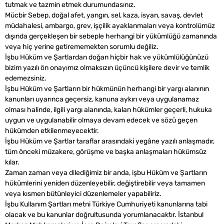
tutmak ve tazmin etmek durumundasınız.
Mücbir Sebep, doğal afet, yangın, sel, kaza, isyan, savaş, devlet
müdahalesi, ambargo, grev, işçilik ayaklanmaları veya kontrolümüz
dışında gerçekleşen bir sebeple herhangi bir yükümlüğü zamanında
veya hiç yerine getirememekten sorumlu değiliz.
İşbu Hüküm ve Şartlardan doğan hiçbir hak ve yükümlülüğünüzü
bizim yazılı ön onayımız olmaksızın üçüncü kişilere devir ve temlik
edemezsiniz.
İşbu Hüküm ve Şartların bir hükmünün herhangi bir yargı alanının
kanunları uyarınca geçersiz, kanuna aykırı veya uygulanamaz
olması halinde, ilgili yargı alanında, kalan hükümler geçerli, hukuka
uygun ve uygulanabilir olmaya devam edecek ve sözü geçen
hükümden etkilenmeyecektir.
İşbu Hüküm ve Şartlar taraflar arasındaki yegâne yazılı anlaşmadır,
tüm önceki müzakere, görüşme ve başka anlaşmaları hükümsüz
kılar.
Zaman zaman veya dilediğimiz bir anda, işbu Hüküm ve Şartların
hükümlerini yeniden düzenleyebilir, değiştirebilir veya tamamen
veya kısmen bütünleyici düzenlemeler yapabiliriz.
İşbu Kullanım Şartları metni Türkiye Cumhuriyeti kanunlarına tabi
olacak ve bu kanunlar doğrultusunda yorumlanacaktır. İstanbul