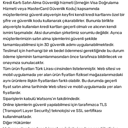
Kredi Kartı Satın Alma Güvenliği hizmeti (örneğin Visa Doğrulama
Hizmeti veya MasterCard Güvenlik Kodu) kapsamında
müşterilerimiz güvenli alışverişin keyfini kendi kredi kartlarını özel bir
şifre ve güvenlik kodu kullanarak çıkarabilirler. Bununla birlikte
alışverişte kullanılan kredi kartları geçerli olmalı ve alıcının kendi
ismini taşımalıdır. Aksi durumdan şirketimiz sorumlu değildir. Ayrıca
müşterilerimizin satın alma işlemlerini güvenli şekilde
tamamlayabilmesi için 3D güvenlik adımı uygulanabilmektedir.
Teslimat için herhangi bir ek bedel ödenmesi gerektiğinde bu durum
ödeme işleminin tamamlanmasından önce tarafınıza bildirilecek ve
onayınıza sunulacaktır.
Tüm ürün fiyatları Türk Lirası cinsinden listelenmiştir. Web sitesi ve
mobil uygulamada yer alan ürün fiyatları fiziksel mağazalarımızdaki
aynı ürünlere ilişkin fiyatlardan farklı olabilir. Bu durumda geçerli
fiyat satın alma tarihinde Web sitesi ve mobil uygulamada yer alan
fiyatlardır.
Siparişlerin kabulü Watsons’ın takdirindedir.
Online işlemlerin güvenli yapılabilmesi için tarafımızca TLS
(Transport Layer Security) teknolojisi ve SSL sertifikası
kullanılmaktadır.
Diğer Hükümler