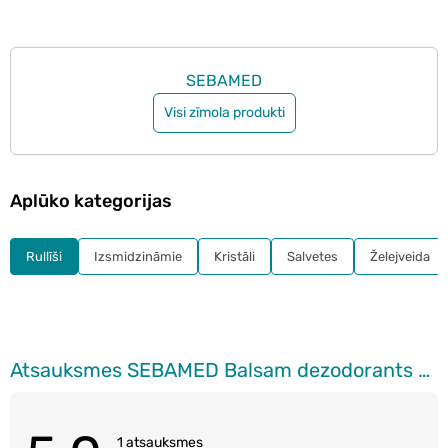
SEBAMED
Visi zīmola produkti
Aplūko kategorijas
Rullīši
Izsmidzināmie
Kristāli
Salvetes
Želejveida
Atsauksmes SEBAMED Balsam dezodorants ar rullīti bez smaržvielām, 50ml
1 atsauksmes