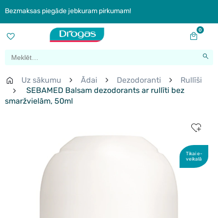
Bezmaksas piegāde jebkuram pirkumam!
0
Uz sākumu
Ādai
Dezodoranti
Rullīši
SEBAMED Balsam dezodorants ar rullīti bez
smaržvielām, 50ml
Tikai e-
veikalā