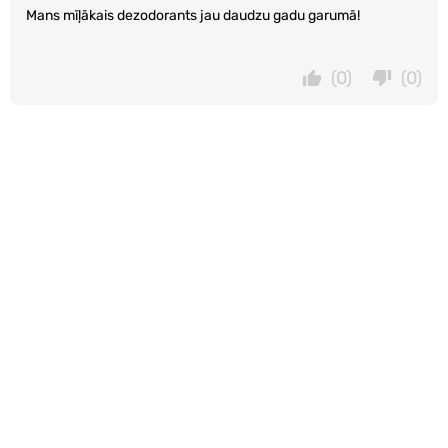
Mans mīļākais dezodorants jau daudzu gadu garumā!
(0)
(0)