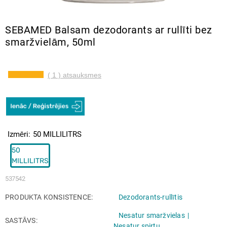
SEBAMED Balsam dezodorants ar rullīti bez
smaržvielām, 50ml
( 1 ) atsauksmes
Izmēri
50 MILLILITRS
50
MILLILITRS
537542
PRODUKTA KONSISTENCE
Dezodorants-rullītis
Nesatur smaržvielas
SASTĀVS
Nesatur spirtu