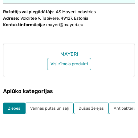
Ražotājs vai piegādātājs
AS Mayeri Industries
Adrese
Voldi tee 9, Tabivere, 49127, Estonia
Kontaktinformācija
mayeri@mayeri.eu
MAYERI
Visi zīmola produkti
Aplūko kategorijas
Ziepes
Vannas putas un sāļi
Dušas želejas
Antibakteriāl