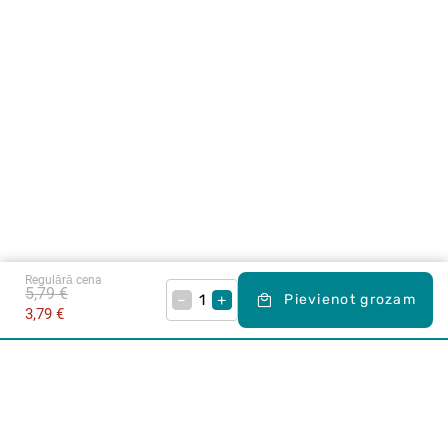
Regulārā cena
5,79 €
–
+
Pievienot grozam
3,79 €
Karjera Drogās