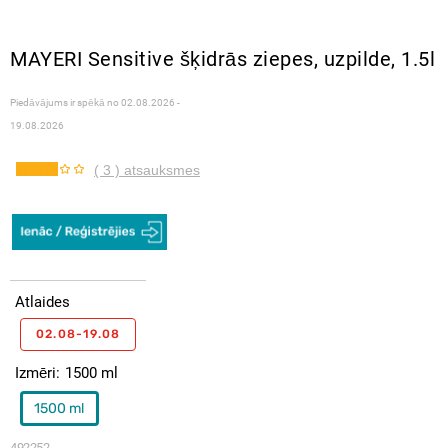
MAYERI Sensitive šķidrās ziepes, uzpilde, 1.5l
Piedāvājums ir spēkā no
02.08.2026 -
19.08.2026
( 3 ) atsauksmes
Atlaides
02.08-19.08
Izmēri
1500 ml
1500 ml
492252