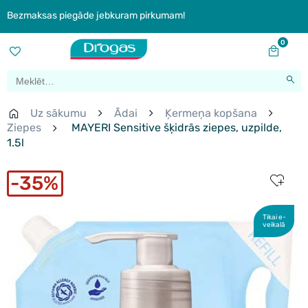
Bezmaksas piegāde jebkuram pirkumam!
0
Uz sākumu
Ādai
Ķermeņa kopšana
Ziepes
MAYERI Sensitive šķidrās ziepes, uzpilde,
1.5l
35%
Tikai e-
veikalā