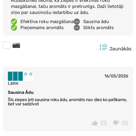
Atsauksmes liecina, ka ziepes ir efektīvas roku
mazgāšanai, taču aromāts ir pretrunīgs. Daži lietotāji
ziņo par sausinošu iedarbību uz ādu.
Efektīva roku mazgāšana
Sausina ādu
Pieņemams aromāts
Slikts aromāts
Jaunākās
16/05/2026
Laine
Sausina Ādu
Šīs ziepes ļoti sausina roku ādu, aromāts nav diez ko patīkams,
bet var sadzīvot
(0)
(0)