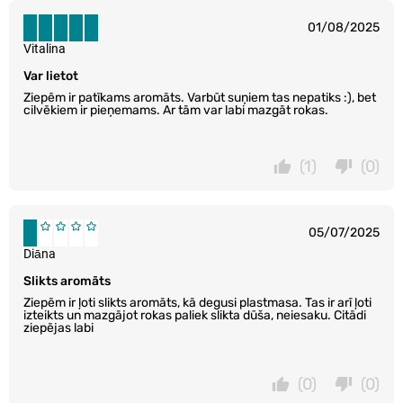
01/08/2025
Vitalina
Var lietot
Ziepēm ir patīkams aromāts. Varbūt suņiem tas nepatiks :), bet
cilvēkiem ir pieņemams. Ar tām var labi mazgāt rokas.
(1)
(0)
05/07/2025
Diāna
Slikts aromāts
Ziepēm ir ļoti slikts aromāts, kā degusi plastmasa. Tas ir arī ļoti
izteikts un mazgājot rokas paliek slikta dūša, neiesaku. Citādi
ziepējas labi
(0)
(0)