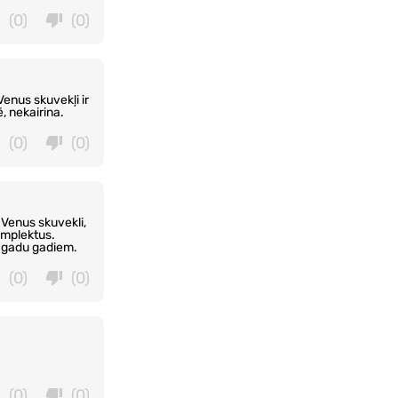
(0)
(0)
Venus skuvekļi ir
, nekairina.
(0)
(0)
 Venus skuvekli,
komplektus.
s gadu gadiem.
(0)
(0)
(0)
(0)