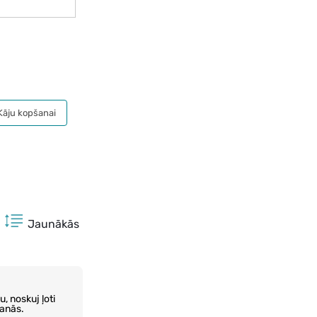
Kāju kopšanai
Jaunākās
, noskuj ļoti
šanās.