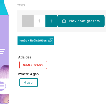
74583
–
+
Pievienot grozam
Atlaides
02.08-01.09
Izmēri
4 gab.
4 gab.