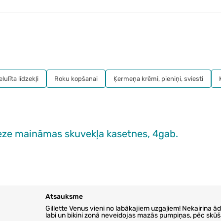
lulīta līdzekļi
Roku kopšanai
Ķermeņa krēmi, pieniņi, sviesti
ze maināmas skuvekļa kasetnes, 4gab.
Atsauksme
Gillette Venus vieni no labākajiem uzgaļiem! Nekairina ādu
labi un bikini zonā neveidojas mazās pumpiņas, pēc skū