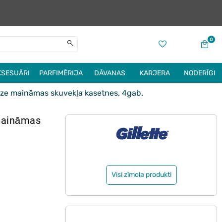
0
KSESUĀRI
PARFIMĒRIJA
DĀVANAS
KARJERA
NODERĪGI
ze maināmas skuvekļa kasetnes, 4gab.
maināmas
Visi zīmola produkti