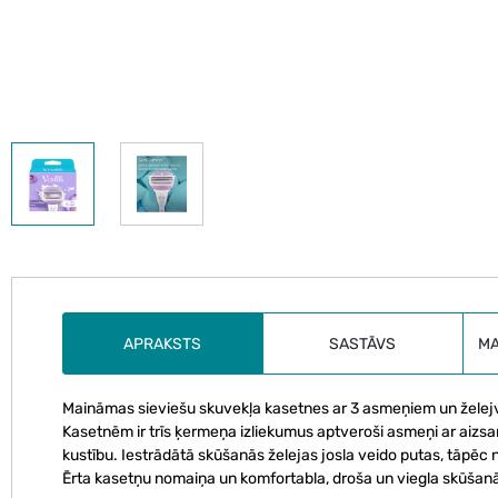
APRAKSTS
SASTĀVS
M
Maināmas sieviešu skuvekļa kasetnes ar 3 asmeņiem un želejv
Kasetnēm ir trīs ķermeņa izliekumus aptveroši asmeņi ar aizsar
kustību. Iestrādātā skūšanās želejas josla veido putas, tāpēc 
Ērta kasetņu nomaiņa un komfortabla, droša un viegla skūšanās 