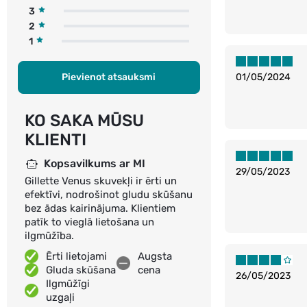
3
2
1
Pievienot atsauksmi
01/05/2024
KO SAKA MŪSU
KLIENTI
Kopsavilkums ar MI
29/05/2023
Gillette Venus skuvekļi ir ērti un
efektīvi, nodrošinot gludu skūšanu
bez ādas kairinājuma. Klientiem
patīk to vieglā lietošana un
ilgmūžība.
Ērti lietojami
Augsta
Gluda skūšana
cena
26/05/2023
Ilgmūžīgi
uzgaļi