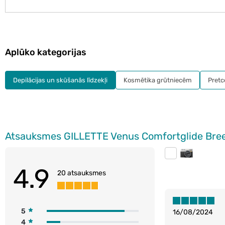
Aplūko kategorijas
Depilācijas un skūšanās līdzekļi
Kosmētika grūtniecēm
Pretce
Atsauksmes GILLETTE Venus Comfortglide Bree
4.9
20 atsauksmes
5
16/08/2024
4