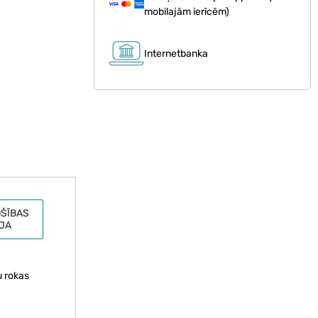
mobilajām ierīcēm)
Internetbanka
ŠĪBAS
JA
u rokas