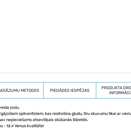
PRODUKTA DRO
AKSĀJUMU METODES
PIEGĀDES IESPĒJAS
INFORMĀCI
eida joslu.
gājošiem spilventiņiem, kas nodrošina gludu, tīru skuvumu tikai ar vien
nav nepieciešams atsevišķais skūšanās līdzeklis.
- tā ir Venus kvalitāte!