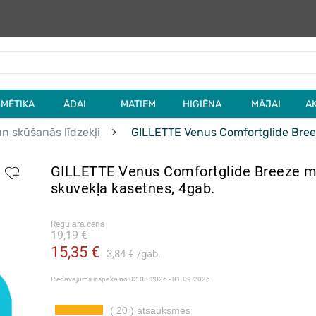
MĒTIKA
ĀDAI
MATIEM
HIGIĒNA
MĀJAI
A
un skūšanās līdzekļi
GILLETTE Venus Comfortglide Bree
GILLETTE Venus Comfortglide Breeze 
skuvekļa kasetnes, 4gab.
Regulārā cena
19,19 €
15,35 €
3,84 €
gab.
Piedāvājums ir spēkā no
02.08.2026 - 01.09.2026
( 20 ) atsauksmes