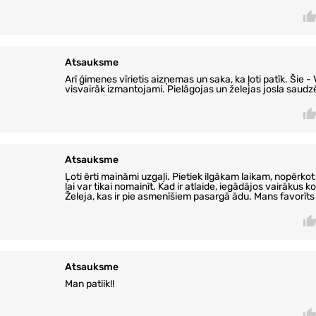
Atsauksme
Arī ģimenes vīrietis aizņemas un saka, ka ļoti patīk. Šie - 
visvairāk izmantojami. Pielāgojas un želejas josla saudzē
Atsauksme
Ļoti ērti maināmi uzgaļi. Pietiek ilgākam laikam, nopērkot
lai var tikai nomainīt. Kad ir atlaide, iegādājos vairākus 
Želeja, kas ir pie asmenīšiem pasargā ādu. Mans favorīt
Atsauksme
Man patiik!!