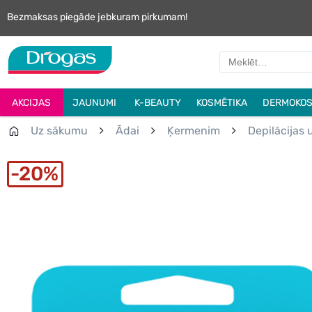
Bezmaksas piegāde jebkuram pirkumam!
AKCIJAS
JAUNUMI
K-BEAUTY
KOSMĒTIKA
DERMOKOS
Uz sākumu
Ādai
Ķermenim
Depilācijas 
20%