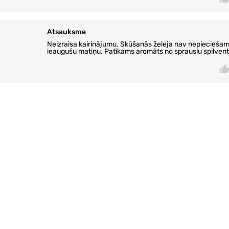
Atsauksme
Neizraisa kairinājumu. Skūšanās želeja nav nepiecieša
ieaugušu matiņu. Patīkams aromāts no sprauslu spilven