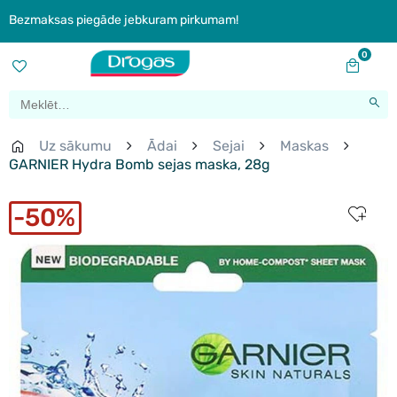
Bezmaksas piegāde jebkuram pirkumam!
0
Uz sākumu
Ādai
Sejai
Maskas
GARNIER Hydra Bomb sejas maska, 28g
50%