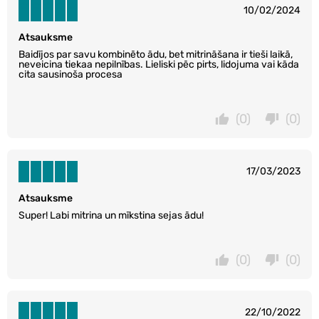
10/02/2024
Atsauksme
Baidījos par savu kombinēto ādu, bet mitrināšana ir tieši laikā,
neveicina tiekaa nepilnības. Lieliski pēc pirts, lidojuma vai kāda
cita sausinoša procesa
(0)
(0)
17/03/2023
Atsauksme
Super! Labi mitrina un mīkstina sejas ādu!
(0)
(0)
22/10/2022