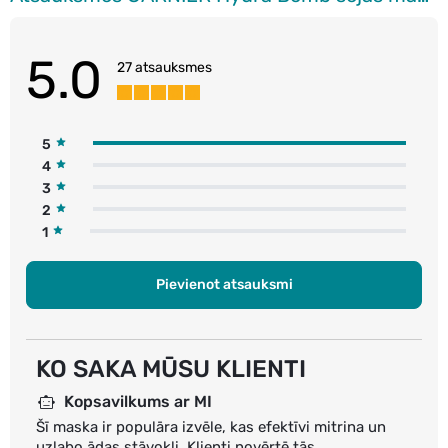
5.0
27 atsauksmes
5
4
3
2
1
Pievienot atsauksmi
KO SAKA MŪSU KLIENTI
Kopsavilkums ar MI
Šī maska ir populāra izvēle, kas efektīvi mitrina un
uzlabo ādas stāvokli. Klienti novērtē tās