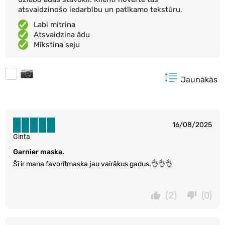
atsvaidzinošo iedarbību un patīkamo tekstūru.
Labi mitrina
Atsvaidzina ādu
Mīkstina seju
Jaunākās
16/08/2025
Ginta
Garnier maska.
Šī ir mana favorītmaska jau vairākus gadus.👌👌👌
(2)
(0)