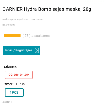
GARNIER Hydra Bomb sejas maska, 28g
Piedāvājums ir spēkā no
02.08.2026 -
01.09.2026
( 27 ) atsauksmes
Atlaides
02.08-01.09
Izmēri
1 PCS
1 PCS
441061