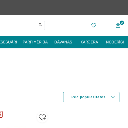
0
KSESUĀRI
PARFIMĒRIJA
DĀVANAS
KARJERA
NODERĪGI
%