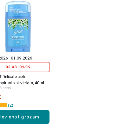
2026 - 01.09.2026
02.08-01.09
Delicate ciets
spirants sievietēm, 40ml
ā cena
€
2
ievienot grozam