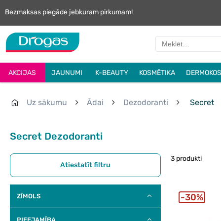
Bezmaksas piegāde jebkuram pirkumam!
AKCIJAS
JAUNUMI
K-BEAUTY
KOSMĒTIKA
DERMOKOS
Uz sākumu
Ādai
Dezodoranti
Secret
Secret Dezodoranti
3 produkti
Atiestatīt filtru
30%
ZĪMOLS
PIEEJAMĪBA