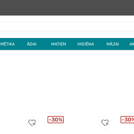
MĒTIKA
ĀDAI
MATIEM
HIGIĒNA
MĀJAI
A
30%
30