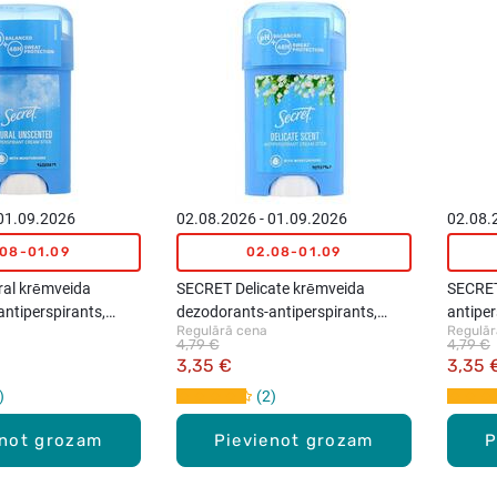
 01.09.2026
02.08.2026 - 01.09.2026
02.08.
.08-01.09
02.08-01.09
al krēmveida
SECRET Delicate krēmveida
SECRET 
ntiperspirants,
dezodorants-antiperspirants,
antiper
Regulārā cena
Regulār
40ml
4,79 €
4,79 €
3,35 €
3,35 
2
enot grozam
Pievienot grozam
P