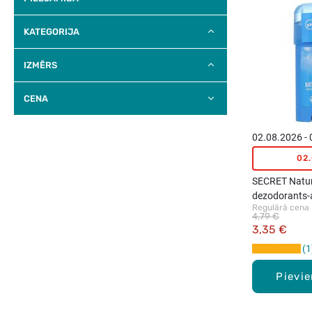
KATEGORIJA
IZMĒRS
CENA
02.08.2026 -
02
SECRET Natur
dezodorants-a
Regulārā cena
40ml
4,79 €
3,35 €
1
Pievi