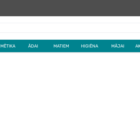
MĒTIKA
ĀDAI
MATIEM
HIGIĒNA
MĀJAI
A