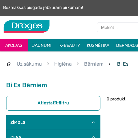
Bezmaksas piegāde jebkuram pirkumam!
AKCIJAS
JAUNUMI
K-BEAUTY
KOSMĒTIKA
DERMOKOS
Uz sākumu
Higiēna
Bērniem
Bi Es
Bi Es Bērniem
0 produkti
Atiestatīt filtru
ZĪMOLS
CENA