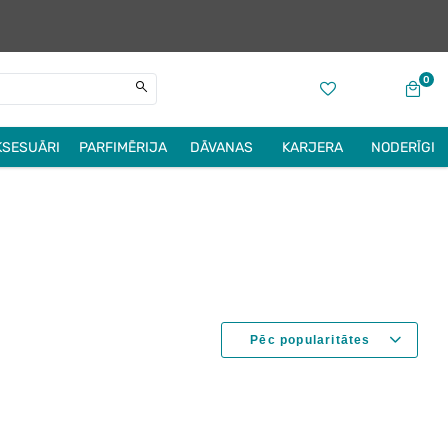
0
KSESUĀRI
PARFIMĒRIJA
DĀVANAS
KARJERA
NODERĪGI