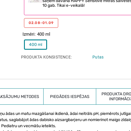
saņem dāvanā HAPPY Sensitive mitrās salvetes
10 gab. Tikai e-veikalā!
02.08-01.09
Izmēri
400 ml
400 ml
PRODUKTA KONSISTENCE
Putas
PRODUKTA DRO
AKSĀJUMU METODES
PIEGĀDES IESPĒJAS
INFORMĀCI
u ādas un matu mazgāšanai ikdienā, ādai neitrāls pH, piemērots jutīgai
matus, saglabājot ādas dabisko aizsargbarjeru un nomierinot maigo zīdai
. Pediatru un vecmāšu ieteikts.