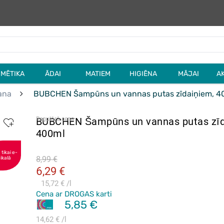
MĒTIKA
ĀDAI
MATIEM
HIGIĒNA
MĀJAI
A
ana
BUBCHEN Šampūns un vannas putas zīdaiņiem, 4
BUBCHEN Šampūns un vannas putas zīd
Regulārā cena
400ml
tikai e-
8,99 €
ikalā
6,29 €
15,72 €
l
Cena ar DROGAS karti
5,85 €
14,62 €
l