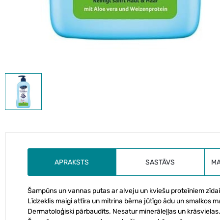
APRAKSTS
SASTĀVS
M
Šampūns un vannas putas ar alveju un kviešu proteīniem zīdaiņ
Līdzeklis maigi attīra un mitrina bērna jūtīgo ādu un smalkos 
Dermatoloģiski pārbaudīts. Nesatur minerāleļļas un krāsvielas