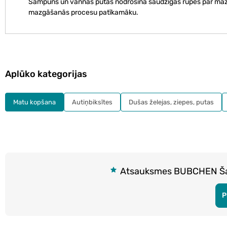
Šampūns un vannas putas nodrošina saudzīgas rūpes par mazuļ
mazgāšanās procesu patīkamāku.
Aplūko kategorijas
Matu kopšana
Autiņbiksītes
Dušas želejas, ziepes, putas
Atsauksmes BUBCHEN Šam
P