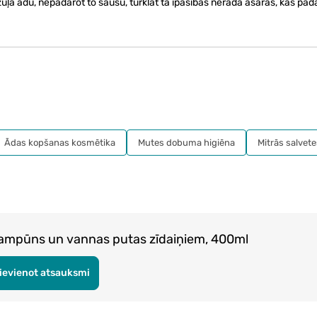
a ādu, nepadarot to sausu, turklāt tā īpašības nerada asaras, kas pad
Ādas kopšanas kosmētika
Mutes dobuma higiēna
Mitrās salvete
pūns un vannas putas zīdaiņiem, 400ml
ievienot atsauksmi