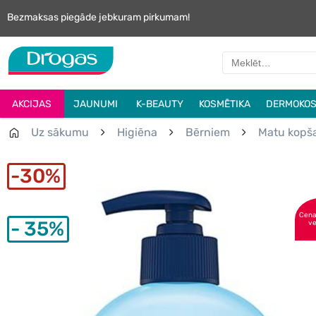
Bezmaksas piegāde jebkuram pirkumam!
AKCIJAS
JAUNUMI
K-BEAUTY
KOSMĒTIKA
DERMOKOS
Uz sākumu
Higiēna
Bērniem
Matu kopš
30%
Cena 
35%
ve