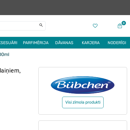
0
KSESUĀRI
PARFIMĒRIJA
DĀVANAS
KARJERA
NODERĪGI
00ml
aiņiem,
Visi zīmola produkti