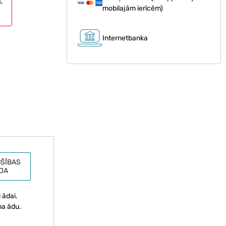
,
mobilajām ierīcēm)
Internetbanka
ŠĪBAS
JA
 ādai.
ņa ādu.