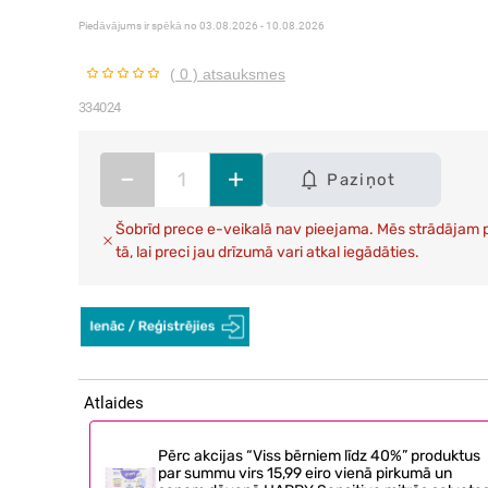
Piedāvājums ir spēkā no
03.08.2026 - 10.08.2026
( 0 ) atsauksmes
334024
–
+
Paziņot
Šobrīd prece e-veikalā nav pieejama. Mēs strādājam 
tā, lai preci jau drīzumā vari atkal iegādāties.
Atlaides
Pērc akcijas “Viss bērniem līdz 40%” produktus
par summu virs 15,99 eiro vienā pirkumā un