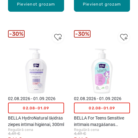
Pievienot grozam
Pievienot grozam
30%
30%
02.08.2026 - 01.09.2026
02.08.2026 - 01.09.2026
02.08-01.09
02.08-01.09
BELLA HydroNatural šķidrās
BELLA For Teens Sensitive
ziepes intīmai higiēnai, 300ml
intīmais mazgāšanas
Regulārā cena
Regulārā cena
līdzeklis, 300ml
4,49 €
4,49 €