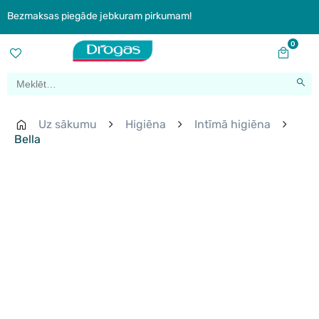
Bezmaksas piegāde jebkuram pirkumam!
0
Uz sākumu
Higiēna
Intīmā higiēna
Bella