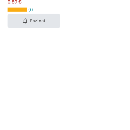
0,89 €
8
Paziņot
Karjera Drogās
BUJ Biežāk uzdotie jautājumi
Lietošanas noteikumi