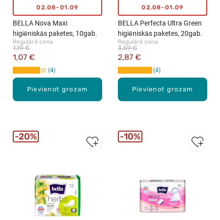
02.08-01.09
02.08-01.09
BELLA Nova Maxi
BELLA Perfecta Ultra Green
higiēniskās paketes, 10gab.
higiēniskās paketes, 20gab.
Regulārā cena
Regulārā cena
1,19 €
3,59 €
1,07 €
2,87 €
4
4
Pievienot grozam
Pievienot grozam
20%
10%