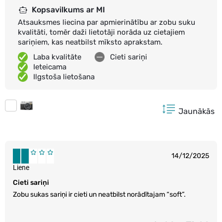
Kopsavilkums ar MI
Atsauksmes liecina par apmierinātību ar zobu suku
kvalitāti, tomēr daži lietotāji norāda uz cietajiem
sariņiem, kas neatbilst mīksto aprakstam.
Laba kvalitāte
Cieti sariņi
Ieteicama
Ilgstoša lietošana
Jaunākās
14/12/2025
Liene
Cieti sariņi
Zobu sukas sariņi ir cieti un neatbilst norādītajam “soft”.