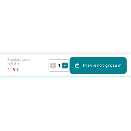
Regulārā cena
5,99 €
–
+
Pievienot grozam
4,19 €
Karjera Drogās
BUJ Biežāk uzdotie jautājumi
Lietošanas noteikumi