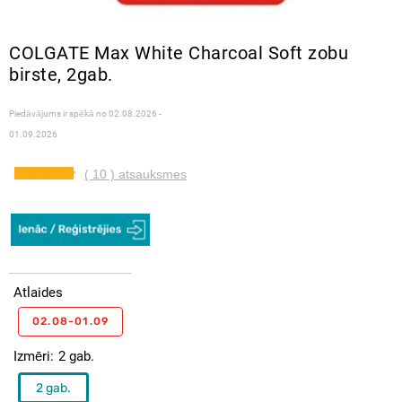
COLGATE Max White Charcoal Soft zobu
birste, 2gab.
Piedāvājums ir spēkā no
02.08.2026 -
01.09.2026
( 10 ) atsauksmes
Atlaides
02.08-01.09
Izmēri
2 gab.
2 gab.