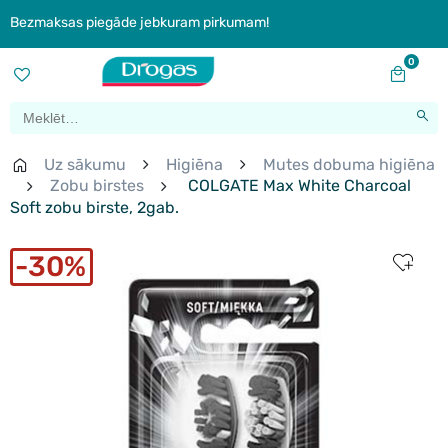
Bezmaksas piegāde jebkuram pirkumam!
0
Uz sākumu
Higiēna
Mutes dobuma higiēna
Zobu birstes
COLGATE Max White Charcoal
Soft zobu birste, 2gab.
30%