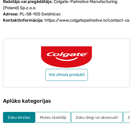
Ražotājs vai piegādātājs
Colgate-Palmolive Manufacturing
(Poland) Sp.z.o.o.
Adrese
PL-58-100 Swidnicac
Kontaktinformācija
https://www.colgatepalmolive.lv/contact-us
Visi zīmola produkti
Aplūko kategorijas
Zobu birstes
Mutes skalotāji
Zobu diegi un aksesuāri
Zo