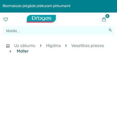
Bezmaksas piegāde jebkuram pirkumam!
0
Uz sākumu
Higiēna
Veselības preces
Moller