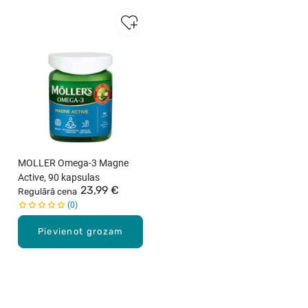
n
s
+
M
i
n
e
r
a
l
s
u
MOLLER Omega-3 Magne
z
Active, 90 kapsulas
23,99 €
t
Regulārā cena
u
0
r
Pievienot grozam
a
b
a
g
ā
t