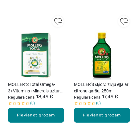
o
r
T
e
e
n
s
O
m
e
g
a
-
MOLLER`S Total Omega-
MOLLER'S šķidrā zivju eļļa ar
3
3+Vitamins+Minerals uztura
citronu garšu, 250ml
+
18,49 €
17,49 €
bagātinātajs N28/28
Regulārā cena
Regulārā cena
V
0
0
i
t
Pievienot grozam
Pievienot grozam
a
m
i