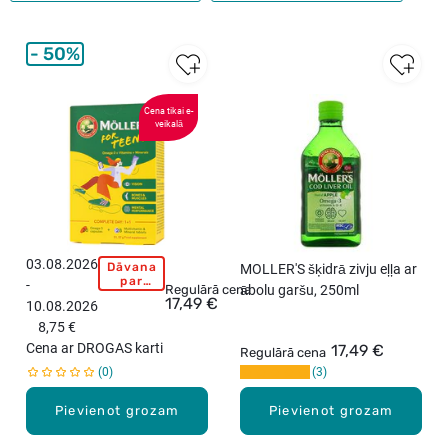
50%
Cena tikai e-
veikalā
03.08.2026
Dāvana
M
MOLLER'S šķidrā zivju eļļa ar
par
-
O
Regulārā cena
ābolu garšu, 250ml
pirkumu
17,49 €
10.08.2026
virs
L
15,99
8,75 €
L
eiro!
Cena ar DROGAS karti
17,49 €
E
Regulārā cena
0
3
R
`
Pievienot grozam
Pievienot grozam
S
f