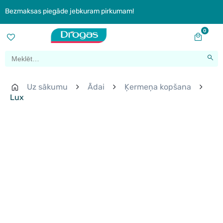
Bezmaksas piegāde jebkuram pirkumam!
0
Uz sākumu
Ādai
Ķermeņa kopšana
Lux