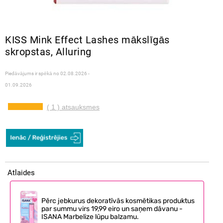
KISS Mink Effect Lashes mākslīgās
skropstas, Alluring
Piedāvājums ir spēkā no
02.08.2026 -
01.09.2026
( 1 ) atsauksmes
Atlaides
Pērc jebkurus dekoratīvās kosmētikas produktus
par summu virs 19,99 eiro un saņem dāvanu -
ISANA Marbelize lūpu balzamu.