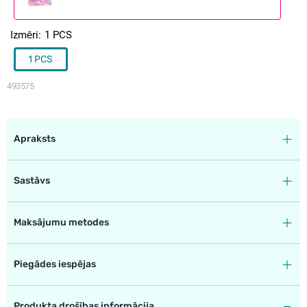
Izmēri
1 PCS
1 PCS
493575
Apraksts
Sastāvs
Maksājumu metodes
Piegādes iespējas
Produkta drošības informācija