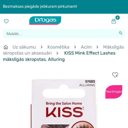
Bezmaksas piegāde jebkuram pirkumam!
0
Uz sākumu
Kosmētika
Acīm
Mākslīgās
skropstas un aksesuāri
KISS Mink Effect Lashes
mākslīgās skropstas, Alluring
Tikai Drogās!