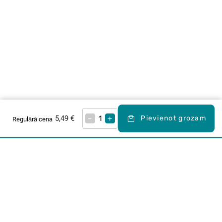
5,49 €
–
+
Pievienot grozam
Regulārā cena
Karjera Drogās
BUJ Biežāk uzdotie jautājumi
Lietošanas noteikumi