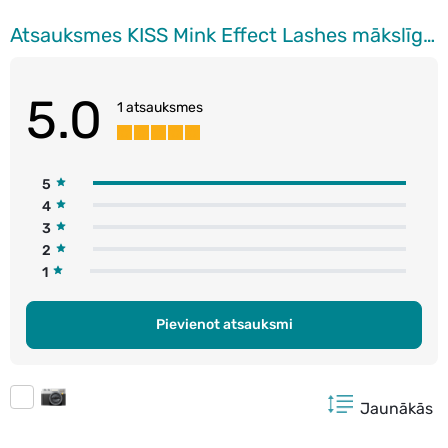
Atsauksmes KISS Mink Effect Lashes mākslīgās skropstas, Alluring
5.0
1 atsauksmes
5
4
3
2
1
Pievienot atsauksmi
Jaunākās