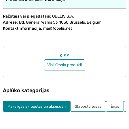
Ražotājs vai piegādātājs
OBELIS S.A.
Adrese
Bd. Général Wahis 53, 1030 Brussels, Belgium
Kontaktinformācija
mail@obelis.net
KISS
Visi zīmola produkti
Aplūko kategorijas
Mākslīgās skropstas un aksesuāri
Skropstu tušas
Ēnas