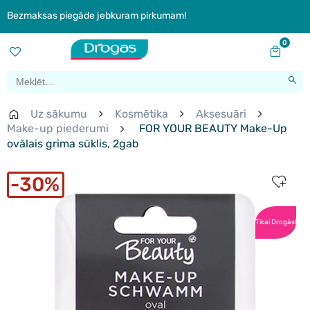
Bezmaksas piegāde jebkuram pirkumam!
0
Uz sākumu
Kosmētika
Aksesuāri
Make-up piederumi
FOR YOUR BEAUTY Make-Up
ovālais grima sūklis, 2gab
30%
Tikai Drogās!