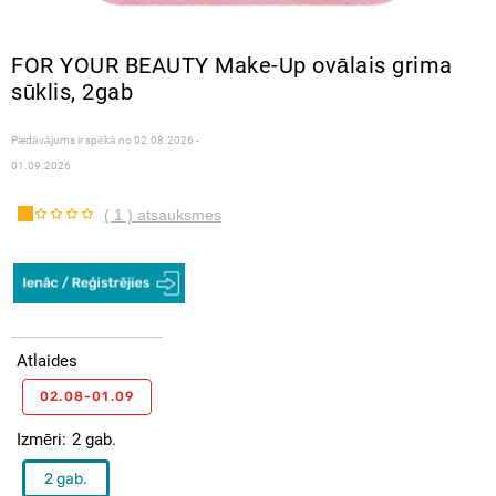
FOR YOUR BEAUTY Make-Up ovālais grima
sūklis, 2gab
Piedāvājums ir spēkā no
02.08.2026 -
01.09.2026
( 1 ) atsauksmes
Atlaides
02.08-01.09
Izmēri
2 gab.
2 gab.