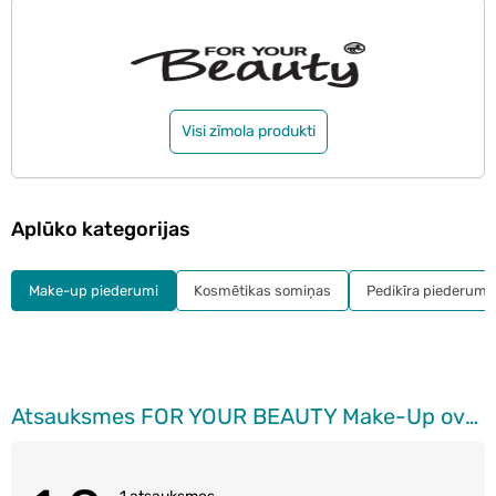
Visi zīmola produkti
Aplūko kategorijas
Make-up piederumi
Kosmētikas somiņas
Pedikīra piederumi
Atsauksmes FOR YOUR BEAUTY Make-Up ovālais grima sūklis, 2gab