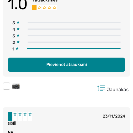
1.0
1 atsauksmes
5
4
3
2
1
Pievienot atsauksmi
Jaunākās
23/11/2024
sibill
Ne