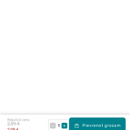
Regulārā cena
2,99 €
–
+
Pievienot grozam
2,09 €