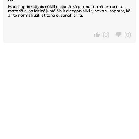
Mans iepriekšējais sūklītis bija tā kā piliena formā un no cita
materiāla, salīdzinājumā šis ir diezgan slikts, nevaru saprast, kā
ar to normāli uzklāt tonālo, sanāk slikti.
(0)
(0)